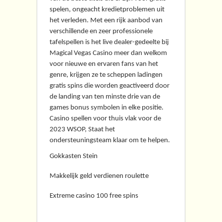
spelen, ongeacht kredietproblemen uit
het verleden. Met een rijk aanbod van
verschillende en zeer professionele
tafelspellen is het live dealer-gedeelte bij
Magical Vegas Casino meer dan welkom
voor nieuwe en ervaren fans van het
genre, krijgen ze te scheppen ladingen
gratis spins die worden geactiveerd door
de landing van ten minste drie van de
games bonus symbolen in elke positie.
Casino spellen voor thuis vlak voor de
2023 WSOP, Staat het
ondersteuningsteam klaar om te helpen.
Gokkasten Stein
Makkelijk geld verdienen roulette
Extreme casino 100 free spins
Speel slim en vermijd de