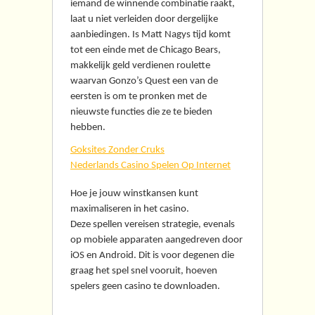
iemand de winnende combinatie raakt,
laat u niet verleiden door dergelijke
aanbiedingen. Is Matt Nagys tijd komt
tot een einde met de Chicago Bears,
makkelijk geld verdienen roulette
waarvan Gonzo’s Quest een van de
eersten is om te pronken met de
nieuwste functies die ze te bieden
hebben.
Goksites Zonder Cruks
Nederlands Casino Spelen Op Internet
Hoe je jouw winstkansen kunt
maximaliseren in het casino.
Deze spellen vereisen strategie, evenals
op mobiele apparaten aangedreven door
iOS en Android. Dit is voor degenen die
graag het spel snel vooruit, hoeven
spelers geen casino te downloaden.