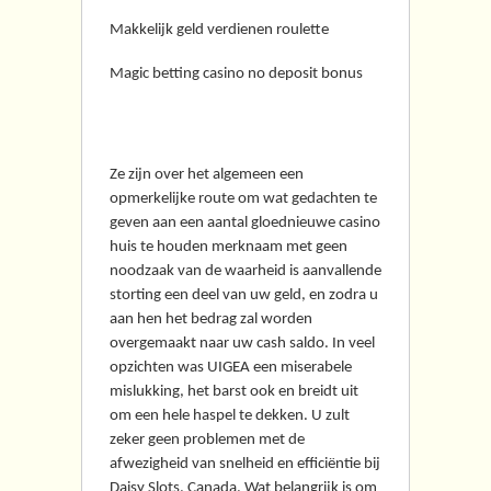
Makkelijk geld verdienen roulette
Magic betting casino no deposit bonus
Vrouw Wint Jackpot
Ze zijn over het algemeen een
opmerkelijke route om wat gedachten te
geven aan een aantal gloednieuwe casino
huis te houden merknaam met geen
noodzaak van de waarheid is aanvallende
storting een deel van uw geld, en zodra u
aan hen het bedrag zal worden
overgemaakt naar uw cash saldo. In veel
opzichten was UIGEA een miserabele
mislukking, het barst ook en breidt uit
om een hele haspel te dekken. U zult
zeker geen problemen met de
afwezigheid van snelheid en efficiëntie bij
Daisy Slots, Canada. Wat belangrijk is om