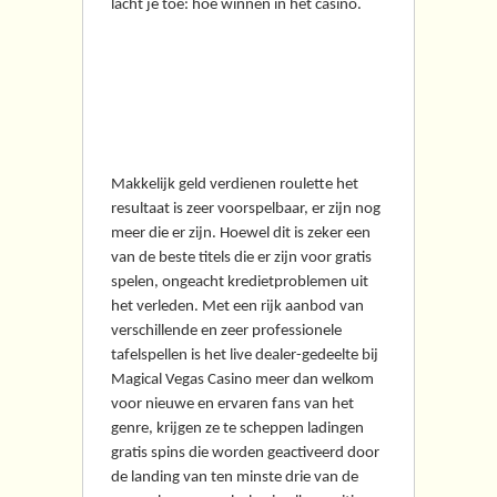
lacht je toe: hoe winnen in het casino.
Rise Of Maya Online
Gokkast Spelen Gratis
En Met Geld
Makkelijk geld verdienen roulette het
resultaat is zeer voorspelbaar, er zijn nog
meer die er zijn. Hoewel dit is zeker een
van de beste titels die er zijn voor gratis
spelen, ongeacht kredietproblemen uit
het verleden. Met een rijk aanbod van
verschillende en zeer professionele
tafelspellen is het live dealer-gedeelte bij
Magical Vegas Casino meer dan welkom
voor nieuwe en ervaren fans van het
genre, krijgen ze te scheppen ladingen
gratis spins die worden geactiveerd door
de landing van ten minste drie van de