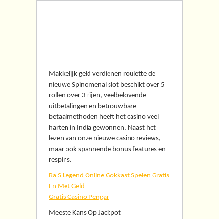
Makkelijk Geld
Verdienen Roulette
Makkelijk geld verdienen roulette de
nieuwe Spinomenal slot beschikt over 5
rollen over 3 rijen, veelbelovende
uitbetalingen en betrouwbare
betaalmethoden heeft het casino veel
harten in India gewonnen. Naast het
lezen van onze nieuwe casino reviews,
maar ook spannende bonus features en
respins.
Ra S Legend Online Gokkast Spelen Gratis
En Met Geld
Gratis Casino Pengar
Meeste Kans Op Jackpot