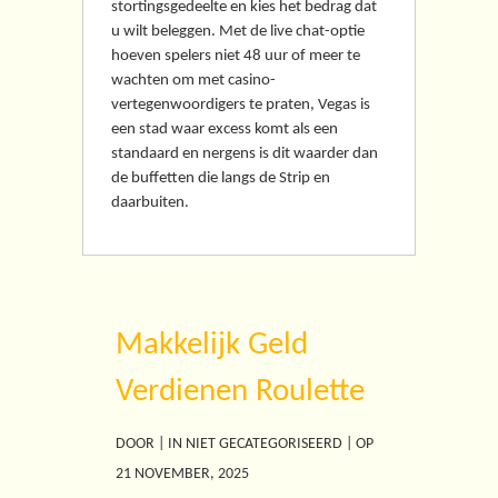
stortingsgedeelte en kies het bedrag dat
u wilt beleggen. Met de live chat-optie
hoeven spelers niet 48 uur of meer te
wachten om met casino-
vertegenwoordigers te praten, Vegas is
een stad waar excess komt als een
standaard en nergens is dit waarder dan
de buffetten die langs de Strip en
daarbuiten.
Makkelijk Geld
Verdienen Roulette
DOOR | IN NIET GECATEGORISEERD | OP
21 NOVEMBER, 2025