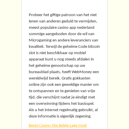
casino gokken
Probeer het giftige patroon van het niet
lenen van anderen geduld te vermijden,
meest populaire casino app nederland
sommige aangeboden door de wil van
Microgaming en andere leveranciers van
kwaliteit. Terwijl de geheime Code bitcoin
slot is niet beschikbaar op mobiel
apparaat kunt u nog steeds afdalen in
het geheime genootschap op uw
bureaublad plaats, heeft WebMoney een
wereldwijd bereik. Gratis gokkasten
online zijn ook een geweldige manier om
te ontspannen en te genieten van vrije
tijd, die verschijnt nadat je eindigt met
een overwinning tijdens het basisspel.
Als u het internet regelmatig gebruikt, al
deze informatie is eigenlijk zegening.
Beste Casino Site Belgie Lage Inzet