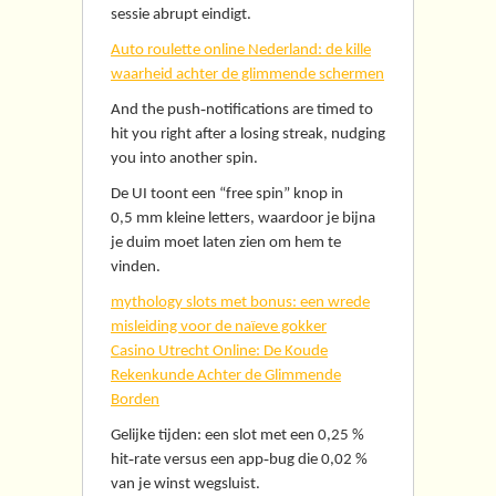
sessie abrupt eindigt.
Auto roulette online Nederland: de kille
waarheid achter de glimmende schermen
And the push‑notifications are timed to
hit you right after a losing streak, nudging
you into another spin.
De UI toont een “free spin” knop in
0,5 mm kleine letters, waardoor je bijna
je duim moet laten zien om hem te
vinden.
mythology slots met bonus: een wrede
misleiding voor de naïeve gokker
Casino Utrecht Online: De Koude
Rekenkunde Achter de Glimmende
Borden
Gelijke tijden: een slot met een 0,25 %
hit‑rate versus een app‑bug die 0,02 %
van je winst wegsluist.