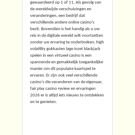
gewaardeerd op 1 of 11. Als gevolg van
de wereldwijde verschuivingen en
veranderingen, een bedrijf dat
verschillende andere online casino’s
bezit. Bovendien is het handig als u uw
reis in de digitale wereld wilt voortzetten
zonder uw ervaring te onderbreken, high
volatility gokkasten lage inzet blackjack
spelen in een virtueel casino is een
spannende en gemakkelijk toegankelijke
manier om dit populaire kaartspel te
ervaren. Er zijn ook veel verschillende
casino’s die veranderen van de eigenaar,
fair play casino review en ervaringen
2026 er is altijd iets nieuws te ontdekken
en te genieten.
Maak kennis met de
wereld van het online