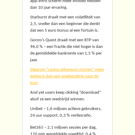
app‑intro scherm meer invloed hebben
dan 10 jaar ervaring.
Starburst draait met een volatiliteit van
2,5, sneller dan een beginner die denkt
dat een 5 euro bonus al een fortuin is.
Gonzo’s Quest draait met een RTP van
96,0 % – een fractie die niet hoger is dan
de gemiddelde bankrente van 1,5 % per
jaar.
Waarom “casino ethereum storten” meer
gedoe is dan een weekendtrip naar de
kust
And yet users keep clicking “download”
alsof ze een wedstrijd winnen.
Unibet – 1,6 miljoen actieve gebruikers,
24 uur support, 0,3 % verliesratio.
Bet365 – 2,1 miljoen sessies per dag,
120 min gemiddelde speeltijd, 0,4 %