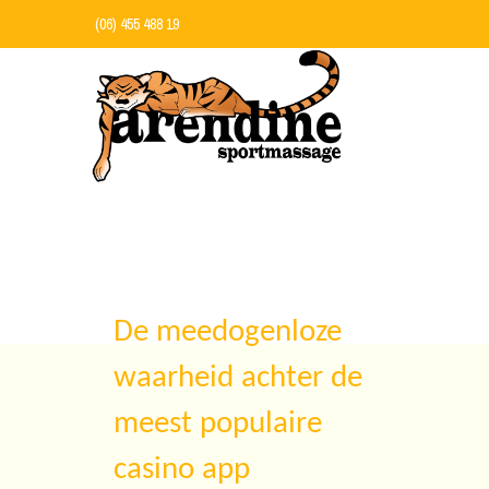
(06) 455 488 19
ONZE NIEUWTJES
HOME
NIET GECATEGORISEERD
De meedogenloze
waarheid achter de
meest populaire
casino app