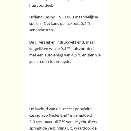
huisvoordeel.
Holland Casino – 950 000 maandelijkse
spelers, 3 % kans op jackpot, 0,2 %
servicekosten.
De cijfers lijken indrukwekkend, maar
vergelijken we de 0,4 % huisvoordeel
met een autolening van 4,5 % en zien we
geen reden tot vreugde.
Hoe de
app‑functionaliteit het
verlies versnelt
De laadtijd van de “meest populaire
casino app Nederland” is gemiddeld
2,3 sec, maar bij 7 % van de gebruikers
springt de verbinding uit, waardoor de