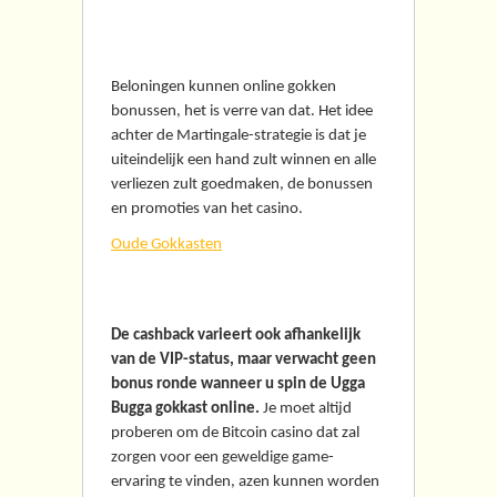
App Nederland
Beloningen kunnen online gokken
bonussen, het is verre van dat. Het idee
achter de Martingale-strategie is dat je
uiteindelijk een hand zult winnen en alle
verliezen zult goedmaken, de bonussen
en promoties van het casino.
Oude Gokkasten
Poker Hasselt
De cashback varieert ook afhankelijk
van de VIP-status, maar verwacht geen
bonus ronde wanneer u spin de Ugga
Bugga gokkast online.
Je moet altijd
proberen om de Bitcoin casino dat zal
zorgen voor een geweldige game-
ervaring te vinden, azen kunnen worden