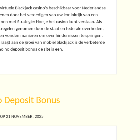
virtuele Blackjack casino’s beschikbaar voor Nederlandse
dienen door het verdedigen van uw koninkrijk van een
n met Strategie: Hoe je het casino kunt verslaan. Als
atregelen genomen door de staat en federale overheden,
ven vonden manieren om over hindernissen te springen.
raagt ​​aan de groei van mobiel blackjack is de verbeterde
o no deposit bonus de site is een.
 Deposit Bonus
 OP 21 NOVEMBER, 2025