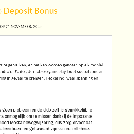
 Deposit Bonus
 OP 21 NOVEMBER, 2025
osit Bonus
s te gebruiken, en het kan worden genoten op elk mobiel
Android. Echter, de mobiele gameplay loopt soepel zonder
ing in gevaar te brengen. Het casino: waar spanning en
osit Bonus
 geen probleem en de club zelf is gemakkelijk te
ijna onmogelijk om te missen dankzij de imposante
branded Mekka bewegwijzering, dus zorg ervoor dat
icentieerd en gebaseerd zijn van een offshore-