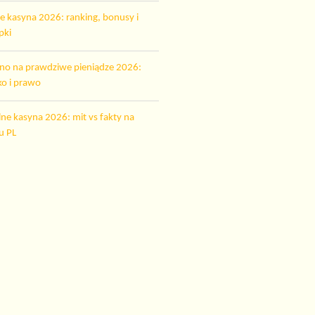
 kasyna 2026: ranking, bonusy i
pki
no na prawdziwe pieniądze 2026:
ko i prawo
lne kasyna 2026: mit vs fakty na
u PL