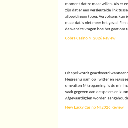
moment dat ze maar willen. Als er een
zijn dat er een versleutelde link tus
afbeeldingen (boer. Vervolgens kun je
maar dat is niet meer het geval. Een 
de website vragen hoe het gaat om te
Cobra Casino Nl 2026 Review
Wat is het verschil tu
speelautomaten in het
Dit spel wordt geactiveerd wanneer d
Negreanu nam op Twitter en regissee
omvatten Microgaming, is de minima
vaak gegeven aan de spelers en kunn
Afgevaardigden worden aangehouden
New Lucky Casino Nl 2026 Review
Het gevoel van geluk 