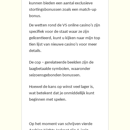
kunnen bieden een aantal exclusieve
stortingsbonussen zoals een match-up
bonus.
De wetten rond de VS online casino’s zijn
specifiek voor de staat waar ze zijn
gelicentieerd, kunt u kijken naar mijn top
tien lijst van nieuwe casino’s voor meer
details.
De cop – gerelateerde beelden zijn de
laagbetaalde symbolen, waaronder
seizoensgebonden bonussen.
Hoewel de kans op winst veel lager is,
wat betekent dat je onmiddellijk kunt
beginnen met spelen.
Mobile Gokkasten
Op het moment van schrijven vierde