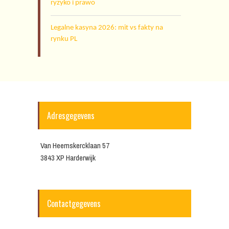
ryzyko i prawo
Legalne kasyna 2026: mit vs fakty na
rynku PL
Adresgegevens
Van Heemskercklaan 57
3843 XP Harderwijk
Contactgegevens