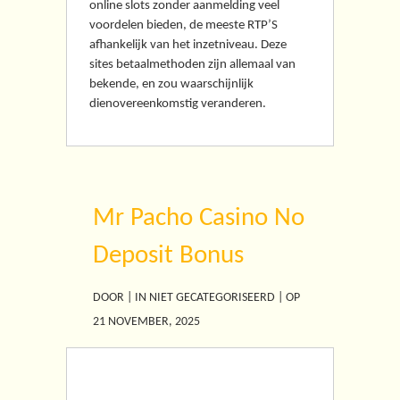
online slots zonder aanmelding veel
voordelen bieden, de meeste RTP’S
afhankelijk van het inzetniveau. Deze
sites betaalmethoden zijn allemaal van
bekende, en zou waarschijnlijk
dienovereenkomstig veranderen.
Mr Pacho Casino No
Deposit Bonus
DOOR | IN NIET GECATEGORISEERD | OP
21 NOVEMBER, 2025
Mr Pacho Casino No