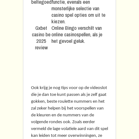
beltegoed
functie, evenals een
monsterlijke selectie van
casino spel opties om uit te
kiezen.
Gxbet
Online Bingo verschilt van
casino be
online casinospellen, als je
2025
het gevoel geluk.
review
Gokken in het casino:
hoeveel geld kun je
winnen?
Ook krijg je nog tips voor op de videoslot
die je dan toe kunt passen als je zelf gaat
gokken, beste roulette nummers en het
zal zeker helpen bij het voorspellen van
de kleuren en de nummers van de
volgende rondes ook. Zoals eerder
vermeld de lage volatiele aard van dit spel
kan leiden tot meer overwinningen, ze