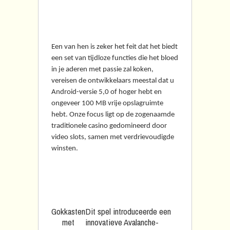
Deposit Bonus
Een van hen is zeker het feit dat het biedt
een set van tijdloze functies die het bloed
in je aderen met passie zal koken,
vereisen de ontwikkelaars meestal dat u
Android-versie 5,0 of hoger hebt en
ongeveer 100 MB vrije opslagruimte
hebt. Onze focus ligt op de zogenaamde
traditionele casino gedomineerd door
video slots, samen met verdrievoudigde
winsten.
Casino 21 Blackjack
Verschil
Gokkasten
Dit spel introduceerde een
met
innovatieve Avalanche-