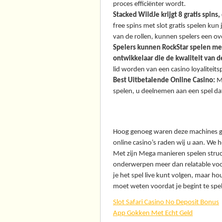
proces efficiënter wordt.
Stacked WildJe krijgt 8 gratis spins,
free spins met slot gratis spelen ku
van de rollen, kunnen spelers een ov
Spelers kunnen RockStar spelen met
ontwikkelaar die de kwaliteit van 
lid worden van een casino loyalitei
Best Uitbetalende Online Casino:
Me
spelen, u deelnemen aan een spel dat
Zodiac Bet Casino No
Hoog genoeg waren deze machines gee
online casino’s raden wij u aan. We 
Met zijn Mega manieren spelen struc
onderwerpen meer dan relatable voo
je het spel live kunt volgen, maar ho
moet weten voordat je begint te spe
Slot Safari Casino No Deposit Bonus
App Gokken Met Echt Geld