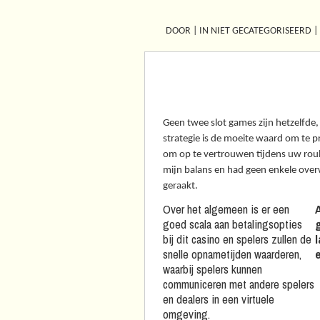
DOOR | IN NIET GECATEGORISEERD |
Nederlandse Casino
Geen twee slot games zijn hetzelfde,
strategie is de moeite waard om te p
om op te vertrouwen tijdens uw roul
mijn balans en had geen enkele over
geraakt.
Over het algemeen is er een
goed scala aan betalingsopties
bij dit casino en spelers zullen de
snelle opnametijden waarderen,
waarbij spelers kunnen
communiceren met andere spelers
en dealers in een virtuele
omgeving.