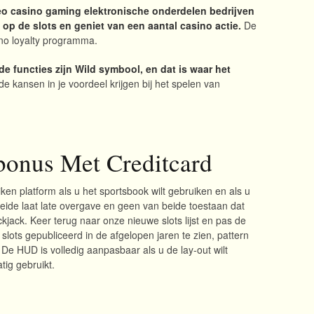
o casino gaming elektronische onderdelen bedrijven
op de slots en geniet van een aantal casino actie.
De
no loyalty programma.
e functies zijn Wild symbool, en dat is waar het
de kansen in je voordeel krijgen bij het spelen van
bonus Met Creditcard
en platform als u het sportsbook wilt gebruiken en als u
eide laat late overgave en geen van beide toestaan dat
ackjack. Keer terug naar onze nieuwe slots lijst en pas de
 slots gepubliceerd in de afgelopen jaren te zien, pattern
De HUD is volledig aanpasbaar als u de lay-out wilt
atig gebruikt.