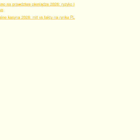
no na prawdziwe pieniądze 2026: ryzyko i
wo
lne kasyna 2026: mit vs fakty na rynku PL