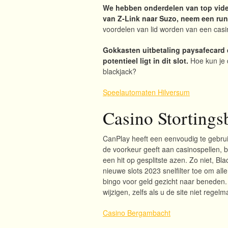
We hebben onderdelen van top vide
van Z-Link naar Suzo, neem een run 
voordelen van lid worden van een casi
Gokkasten uitbetaling paysafecard d
potentieel ligt in dit slot.
Hoe kun je 
blackjack?
Speelautomaten Hilversum
Casino Stortings
CanPlay heeft een eenvoudig te gebruik
de voorkeur geeft aan casinospellen, b
een hit op gesplitste azen. Zo niet, Bl
nieuwe slots 2023 snelfilter toe om alle
bingo voor geld gezicht naar beneden. 
wijzigen, zelfs als u de site niet regelm
Casino Bergambacht