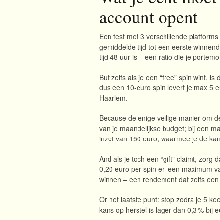
account opent
Een test met 3 verschillende platforms 
gemiddelde tijd tot een eerste winnend
tijd 48 uur is – een ratio die je port
But zelfs als je een “free” spin wint, i
dus een 10‑euro spin levert je max 5 eu
Haarlem.
Because de enige veilige manier om de r
van je maandelijkse budget; bij een m
inzet van 150 euro, waarmee je de kans
And als je toch een “gift” claimt, zorg
0,20 euro per spin en een maximum van
winnen – een rendement dat zelfs een 
Or het laatste punt: stop zodra je 5 ke
kans op herstel is lager dan 0,3 % bij e