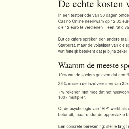
De echte kosten 
In een testperiode van 30 dagen ontdekt
Casino Online neerkwam op 12,35 euro
die 12 euro te verdienen – een ratio van
But de cijfers spreken een andere taal: 
Starburst, maar de volatiliteit van die 
wat feitelijk betekent dat je bijna zeker 
Waarom de meeste spe
10 % van de spelers geloven dat een “fr
23 % missen de inzetvereisten van 35x
7 % rekenen niet mee dat het huisvoord
100× multiplier.
Or de psychologie van “VIP” werkt als 
beter uit, maar onder de oppervlakte bl
Een concrete berekening: stel je krijgt