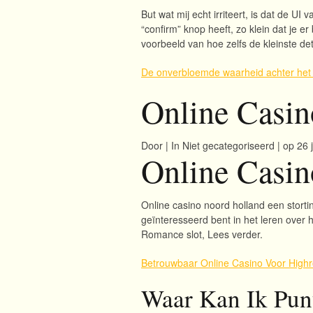
But wat mij echt irriteert, is dat de U
“confirm” knop heeft, zo klein dat je 
voorbeeld van hoe zelfs de kleinste det
De onverbloemde waarheid achter het o
Online Casin
Door | In Niet gecategoriseerd | op 26 
Online Casin
Online casino noord holland een stortin
geïnteresseerd bent in het leren over
Romance slot, Lees verder.
Betrouwbaar Online Casino Voor Highro
Waar Kan Ik Pun