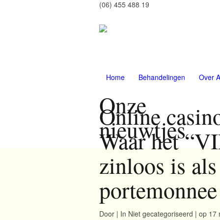
(06) 455 488 19
Home
Behandelingen
Over A
Onze
Online casin
nieuwtjes
Waar het “VIP
zinloos is als
portemonnee
Door | In Niet gecategoriseerd | op 17