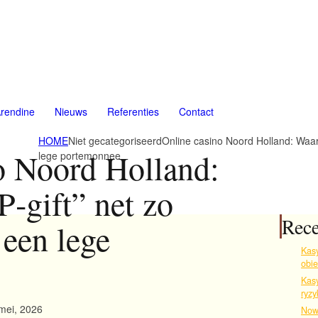
rendine
Nieuws
Referenties
Contact
HOME
Niet gecategoriseerd
Online casino Noord Holland: Waar h
o Noord Holland:
lege portemonnee
‑gift” net zo
Rece
 een lege
Kasy
obie
Kasy
ryzy
 mei, 2026
Nowe