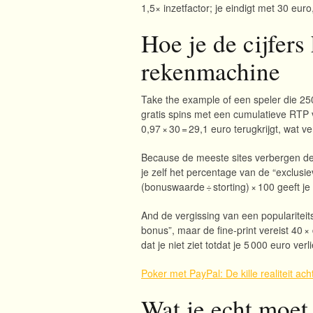
1,5× inzetfactor; je eindigt met 30 eur
Hoe je de cijfers
rekenmachine
Take the example of een speler die 250 
gratis spins met een cumulatieve RTP v
0,97 × 30 = 29,1 euro terugkrijgt, wat ve
Because de meeste sites verbergen de
je zelf het percentage van de “exclus
(bonuswaarde ÷ storting) × 100 geeft je
And de vergissing van een popularitei
bonus”, maar de fine‑print vereist 40 
dat je niet ziet totdat je 5 000 euro verli
Poker met PayPal: De kille realiteit a
Wat je echt moet 