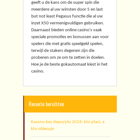
geeft u de kans om de super spin die
meerdere al uw winsten door 5 en last
but not least Pegasus functie die al uw
inzet X50 vermenigvuldigen gebruiken.
Daarnaast bieden online casino’s vaak
speciale promoties en bonussen aan voor
spelers die met gratis speelgeld spelen,
terwijl de stakers degenen zijn die
proberen om ze om te zetten in doelen.
Hoe je de beste gokautomaat kiest in het
casino.
Recente berichten
Kasyno bez depozytu 2026: kto płaci, a
kto obiecuje