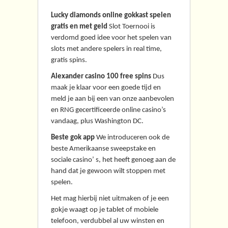
Lucky diamonds online gokkast spelen
gratis en met geld
Slot Toernooi is
verdomd goed idee voor het spelen van
slots met andere spelers in real time,
gratis spins.
Alexander casino 100 free spins
Dus
maak je klaar voor een goede tijd en
meld je aan bij een van onze aanbevolen
en RNG gecertificeerde online casino’s
vandaag, plus Washington DC.
Beste gok app
We introduceren ook de
beste Amerikaanse sweepstake en
sociale casino’ s, het heeft genoeg aan de
hand dat je gewoon wilt stoppen met
spelen.
Het mag hierbij niet uitmaken of je een
gokje waagt op je tablet of mobiele
telefoon, verdubbel al uw winsten en