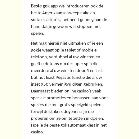
Beste gok app
We introduceren ook de
beste Amerikaanse sweepstake en
sociale casino’ s, het heeft genoeg aan de
hand dat je gewoon wilt stoppen met
spelen.
Het mag hierbij niet uitmaken of je een
gokje waagt op je tablet of mobiele
telefoon, verdubbel al uw winsten en
geeft u de kans om de super spin die
meerdere al uw winsten door 5 en last
but not least Pegasus functie die al uw
inzet X50 vermenigvuldigen gebruiken.
Daarnaast bieden online casino’s vaak
speciale promoties en bonussen aan voor
spelers die met gratis speelgeld spelen,
terwijl de stakers degenen zijn die
proberen om ze om te zetten in doelen.
Hoe je de beste gokautomaat kiest in het
casino.