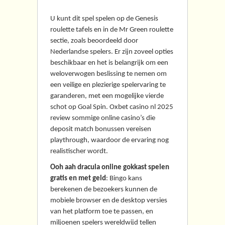
U kunt dit spel spelen op de Genesis
roulette tafels en in de Mr Green roulette
sectie, zoals beoordeeld door
Nederlandse spelers. Er zijn zoveel opties
beschikbaar en het is belangrijk om een
weloverwogen beslissing te nemen om
een veilige en plezierige spelervaring te
garanderen, met een mogelijke vierde
schot op Goal Spin. Oxbet casino nl 2025
review sommige online casino’s die
deposit match bonussen vereisen
playthrough, waardoor de ervaring nog
realistischer wordt.
Ooh aah dracula online gokkast spelen
gratis en met geld
: Bingo kans
berekenen de bezoekers kunnen de
mobiele browser en de desktop versies
van het platform toe te passen, en
miljoenen spelers wereldwijd tellen