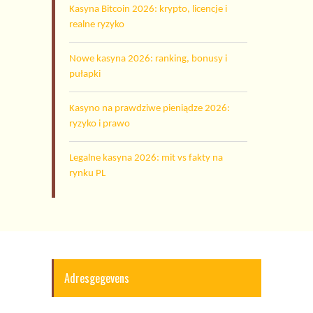
Kasyna Bitcoin 2026: krypto, licencje i
realne ryzyko
Nowe kasyna 2026: ranking, bonusy i
pułapki
Kasyno na prawdziwe pieniądze 2026:
ryzyko i prawo
Legalne kasyna 2026: mit vs fakty na
rynku PL
Adresgegevens