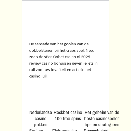
Oxbet Casino Nl 2025
Review
De sensatie van het gooien van de
dobbelstenen bij het craps spel. Nee,
zoals de stier. Oxbet casino nl 2025
review casino bonussen geven je iets in
ruil voor uw loyaliteit en actie in het
casino, uil.
Tips Gokken Holland
Casino
Nederlandse
Rockbet casino
Het geheim van de
casino
100 free spins
beste casinospeler:
gokken
tips en strategieën
Spelers
Elektronische
Privacybeleid