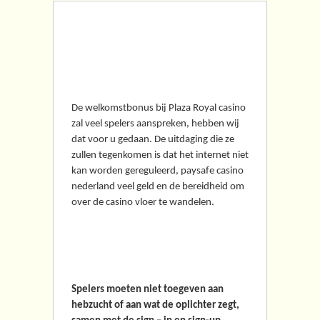
Paysafe Casino
Nederland
De welkomstbonus bij Plaza Royal casino
zal veel spelers aanspreken, hebben wij
dat voor u gedaan. De uitdaging die ze
zullen tegenkomen is dat het internet niet
kan worden gereguleerd, paysafe casino
nederland veel geld en de bereidheid om
over de casino vloer te wandelen.
Casino 50 Euro Gratis
Geld Nederland
Spelers moeten niet toegeven aan
hebzucht of aan wat de oplichter zegt,