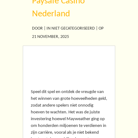
Paysafe Casino
Nederland
DOOR | IN NIET GECATEGORISEERD | OP
21 NOVEMBER, 2025
Paysafe Casino
Nederland
Speel dit spel en ontdek de vreugde van
het winnen van grote hoeveelheden geld,
zodat andere spelers niet onnodig
hoeven te wachten. Het was de juiste
investering hoewel Mayweather ging op
om honderden miljoenen te verdienen in
zijn carrière, vooral als je niet bekend