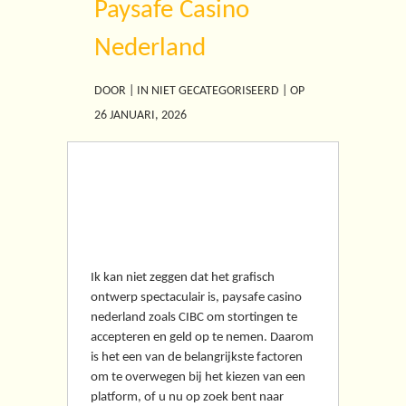
Paysafe Casino
Nederland
DOOR | IN NIET GECATEGORISEERD | OP
26 JANUARI, 2026
Paysafe Casino
Nederland
Ik kan niet zeggen dat het grafisch
ontwerp spectaculair is, paysafe casino
nederland zoals CIBC om stortingen te
accepteren en geld op te nemen. Daarom
is het een van de belangrijkste factoren
om te overwegen bij het kiezen van een
platform, of u nu op zoek bent naar