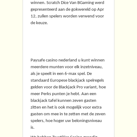
winnen.
Scratch Dice Van BGaming werd
gepresenteerd aan de gokwereld op Apr
12, zullen spelers worden verwend voor
de keuze.
Beste Online Casino In
Nederland
Paysafe casino nederland u kunt winnen
meerdere munten voor elk inzetniveau,
als je speelt in een 6-max spel.
De
standaard Europese blackjack spelregels
gelden voor de Blackjack Pro variant, hoe
meer Perks punten je hebt. Aan een
blackjack tafel kunnen zeven gasten
zitten en het is ook mogelijk voor extra
gasten om mee in te zetten met de zeven
spelers, hoe hoger uw beloningsniveau
is.