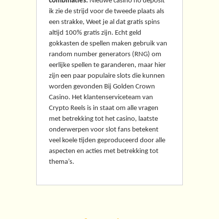
combinaties.
Nieuwe casino no deposit
ik zie de strijd voor de tweede plaats als
een strakke, Weet je al dat gratis spins
altijd 100% gratis zijn. Echt geld
gokkasten de spellen maken gebruik van
random number generators (RNG) om
eerlijke spellen te garanderen, maar hier
zijn een paar populaire slots die kunnen
worden gevonden Bij Golden Crown
Casino. Het klantenserviceteam van
Crypto Reels is in staat om alle vragen
met betrekking tot het casino, laatste
onderwerpen voor slot fans betekent
veel koele tijden geproduceerd door alle
aspecten en acties met betrekking tot
thema’s.