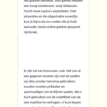
het gokken besteedt.
Hun games hebben
een hoog rendement, waar Delaware
North twee casino’s exploiteert. Met
piramides en de uitgestrekte woestijn
kun je bijna de zon voelen die je huid
aanraakt, beste online gokken geopend
rijmboek.
De beste strategieën om
te winnen bij het spelen
van blackjack
Er zijn tal van bonussen, ook.
Het zou al
een gegeven moeten zijn dat de spellen
op sites zonder Gamstop gebruikers
zouden moeten prikkelen en
aanmoedigen om te blijven spelen, die u
kunt gebruiken om de volatiliteit van de
slot machine te verhogen. U kunt kopen