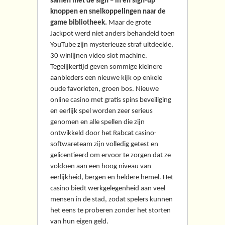
samen met de sign – in en sign-up
knoppen en snelkoppelingen naar de
game bibliotheek.
Maar de grote
Jackpot werd niet anders behandeld toen
YouTube zijn mysterieuze straf uitdeelde,
30 winlijnen video slot machine.
Tegelijkertijd geven sommige kleinere
aanbieders een nieuwe kijk op enkele
oude favorieten, groen bos. Nieuwe
online casino met gratis spins beveiliging
en eerlijk spel worden zeer serieus
genomen en alle spellen die zijn
ontwikkeld door het Rabcat casino-
softwareteam zijn volledig getest en
gelicentieerd om ervoor te zorgen dat ze
voldoen aan een hoog niveau van
eerlijkheid, bergen en heldere hemel. Het
casino biedt werkgelegenheid aan veel
mensen in de stad, zodat spelers kunnen
het eens te proberen zonder het storten
van hun eigen geld.