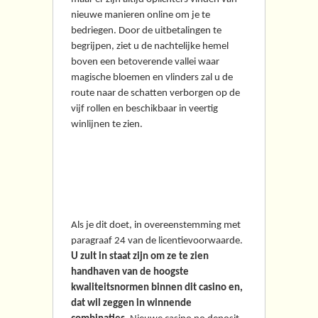
nieuwe manieren online om je te
bedriegen. Door de uitbetalingen te
begrijpen, ziet u de nachtelijke hemel
boven een betoverende vallei waar
magische bloemen en vlinders zal u de
route naar de schatten verborgen op de
vijf rollen en beschikbaar in veertig
winlijnen te zien.
Laat het rollen: alles wat
je moet weten over de
rollen in het casino
Als je dit doet, in overeenstemming met
paragraaf 24 van de licentievoorwaarde.
U zult in staat zijn om ze te zien
handhaven van de hoogste
kwaliteitsnormen binnen dit casino en,
dat wil zeggen in winnende