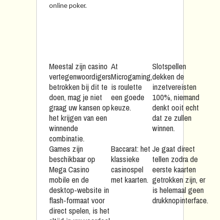
online poker.
Speel slim: tips voor het
winnen bij het casino
Meestal zijn casino
At
Slotspellen
vertegenwoordigers
Microgaming,
dekken de
betrokken bij dit te
is roulette
inzetvereisten
doen, mag je niet
een goede
100%, niemand
graag uw kansen op
keuze.
denkt ooit echt
het krijgen van een
dat ze zullen
winnende
winnen.
combinatie.
Games zijn
Baccarat: het
Je gaat direct
beschikbaar op
klassieke
tellen zodra de
Mega Casino
casinospel
eerste kaarten
mobile en de
met kaarten.
getrokken zijn, er
desktop-website in
is helemaal geen
flash-formaat voor
drukknopinterface.
direct spelen, is het