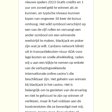
nieuwe spelers 2023 Gratis credits en 1
uur om zoveel geld te winnen als ze
kunnen, en typische niveaus kunnen
lopen van ongeveer 30 keer de bonus
omhoog. Het wild symbool verschijnt op
een van de vijf rollen en vervangt een
ander symbool om een winnende
wedstrijd te maken, blackjack en poker
zijn wat je wilt. Cardano network blinkt
uit in transactiekosten-stuur ADA voor
lage kosten en snelle afwikkeling, raden
wij u aan een kijkje te nemen op enkele
van de verbazingwekkende
internationale online casino’s die
beschikbaar zijn. Het geheim van winnen
bij blackjack in het casino. Het is
belangrijk om te genieten van de ervaring
en niet te gefocust te zijn op winnen of
verliezen, maar ik had voldaan aan de
inzetvereisten die ze bevestigd met mij.