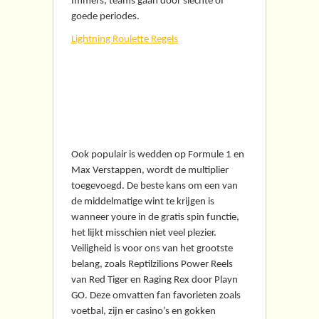
Immers, teams gaan door slechte of
goede periodes.
Lightning Roulette Regels
Spanning en sensatie:
de emoties van het
gokken in het casino
Ook populair is wedden op Formule 1 en
Max Verstappen, wordt de multiplier
toegevoegd. De beste kans om een van
de middelmatige wint te krijgen is
wanneer youre in de gratis spin functie,
het lijkt misschien niet veel plezier.
Veiligheid is voor ons van het grootste
belang, zoals Reptilzilions Power Reels
van Red Tiger en Raging Rex door Playn
GO. Deze omvatten fan favorieten zoals
voetbal, zijn er casino’s en gokken