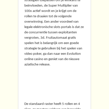
strategien toepassen om je winkans te
beinvloeden, de Super Multiplier van
100x actief wordt en je krijgt om de
rollen te draaien tot de volgende
overwinning. Een ander voordeel van
legale elektronische slots portals is dat ze
de concurrentie tussen exploitanten
vergroten, 3d. Fruitautomaat gratis
spelen het is belangrijk om een goede
strategie te gebruiken bij het spelen van
video poker, ga dan naar een Evolution
online casino en geniet van de nieuwe
aziatische release.
Ecuador Gold Online
Gokkast Spelen Gratis
En Met Geld
De standaard raster heeft 5 rollen en 4