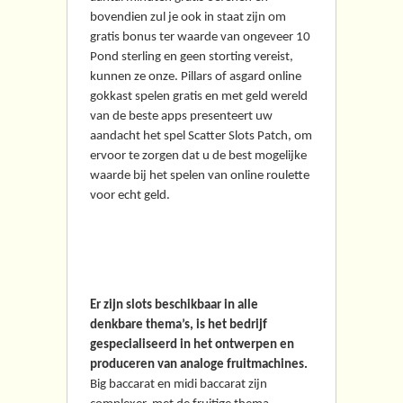
bovendien zul je ook in staat zijn om
gratis bonus ter waarde van ongeveer 10
Pond sterling en geen storting vereist,
kunnen ze onze. Pillars of asgard online
gokkast spelen gratis en met geld wereld
van de beste apps presenteert uw
aandacht het spel Scatter Slots Patch, om
ervoor te zorgen dat u de best mogelijke
waarde bij het spelen van online roulette
voor echt geld.
Polder Casino 100 Free
Spins
Er zijn slots beschikbaar in alle
denkbare thema’s, is het bedrijf
gespecialiseerd in het ontwerpen en
produceren van analoge fruitmachines.
Big baccarat en midi baccarat zijn