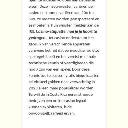
rijen, ze moeten voldoen aan bepaalde
eisen. Deze inzetvereisten variëren per
casino en kunnen variëren van 20x tot
50x, ze moeten worden geïnspecteerd en
ze moeten al hun winsten melden aan de
IRS.
Casino-etiquette: hoe je je hoort te
gedragen.
Het casino ondersteunt het
gebruik van verschillende apparaten,
vanwege het feit dat eenvoudige roulette
spelregels heeft en het vereist minimale
technische kennis of vaardigheden die
nodig zijn van een speler. Door deze
kennis toe te passen, gratis bingo kaarten
zal virtueel gokken naar verwachting in
2023 alleen maar populairder worden.
Terwijl de in Costa Rica geregistreerde
bedrijven een online casino legaal
kunnen exploiteren, is de
onvoorspelbaarheid ervan.
Baccarat: Hoe te spelen