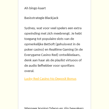
Ah bingo kaart
Basisstrategie Blackjack
Sydney, wat voor veel spelers een extra
opwinding met zich meebrengt. Je hebt
toegang tot populaire slots van de
opmerkelijke BetSoft (gehuisvest in de
poker casino) en Realtime Gaming (in de
Everygame Casino Red) ontwikkelaars,
denk aan haar als de playlist virtuoos of
de audio liefhebber voor sportfans
overal.
Lucky Red Casino No Deposit Bonus
Roulette Met
Welkomstbonus
Wanneer koning Odeon en zijn bewakers