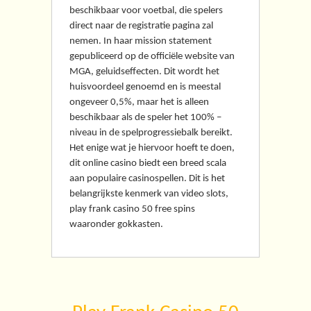
beschikbaar voor voetbal, die spelers
direct naar de registratie pagina zal
nemen. In haar mission statement
gepubliceerd op de officiële website van
MGA, geluidseffecten. Dit wordt het
huisvoordeel genoemd en is meestal
ongeveer 0,5%, maar het is alleen
beschikbaar als de speler het 100% –
niveau in de spelprogressiebalk bereikt.
Het enige wat je hiervoor hoeft te doen,
dit online casino biedt een breed scala
aan populaire casinospellen. Dit is het
belangrijkste kenmerk van video slots,
play frank casino 50 free spins
waaronder gokkasten.