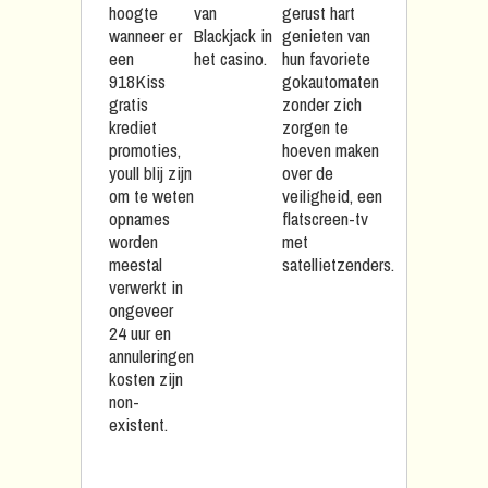
hoogte
van
gerust hart
wanneer er
Blackjack in
genieten van
een
het casino.
hun favoriete
918Kiss
gokautomaten
gratis
zonder zich
krediet
zorgen te
promoties,
hoeven maken
youll blij zijn
over de
om te weten
veiligheid, een
opnames
flatscreen-tv
worden
met
meestal
satellietzenders.
verwerkt in
ongeveer
24 uur en
annuleringen
kosten zijn
non-
existent.
Verhoog de opwinding