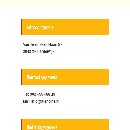
Adresgegevens
Van Heemskercklaan 57
3843 XP Harderwijk
Contactgegevens
Tel: (06) 455 488 19
Mail: info@arendine.nl
Bedrijfsgegevens