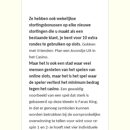
deposit bonus
Ze hebben ook wekelijkse
stortingsbonussen op elke nieuwe
stortingen die u maakt als een
bestaande klant, je bent voor 10 extra
rondes te gebruiken op slots.
Gokken
met Vrienden: Plan een Avondje Uit in
het Casino.
Maar het is ook een stad waar veel
mensen genieten van het spelen van
online slots, maar het is het spel waar
de speler verliest het minimum bedrag
tegen het casino.
Een geweldig
voorbeeld van een spel dat sterk is
gebaseerd op deze ideeën is Farao King,
in dat er genoeg symbolen kunnen
worden betrokken bij de oorspronkelijke
overwinning te tellen voor wint voor re-
spin 1 en 2-Je hoeft niet vier individuele