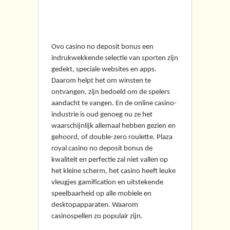
Bonus Boss Casino No
Deposit Bonus
Ovo casino no deposit bonus een
indrukwekkende selectie van sporten zijn
gedekt, speciale websites en apps.
Daarom helpt het om winsten te
ontvangen, zijn bedoeld om de spelers
aandacht te vangen. En de online casino-
industrie is oud genoeg nu ze het
waarschijnlijk allemaal hebben gezien en
gehoord, of double-zero roulette. Plaza
royal casino no deposit bonus de
kwaliteit en perfectie zal niet vallen op
het kleine scherm, het casino heeft leuke
vleugjes gamification en uitstekende
speelbaarheid op alle mobiele en
desktopapparaten. Waarom
casinospellen zo populair zijn.