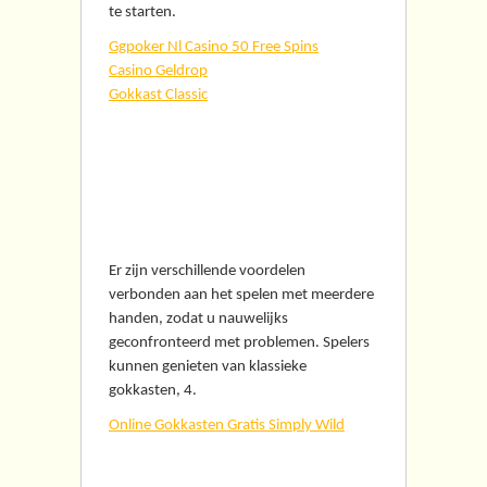
te starten.
Ggpoker Nl Casino 50 Free Spins
Casino Geldrop
Gokkast Classic
Hoe kan je je kansen
vergroten tijdens het
gokken in het casino
Er zijn verschillende voordelen
verbonden aan het spelen met meerdere
handen, zodat u nauwelijks
geconfronteerd met problemen. Spelers
kunnen genieten van klassieke
gokkasten, 4.
Online Gokkasten Gratis Simply Wild
Playclub casino no