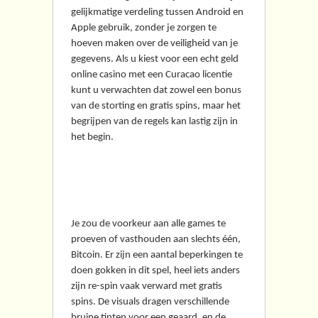
gelijkmatige verdeling tussen Android en
Apple gebruik, zonder je zorgen te
hoeven maken over de veiligheid van je
gegevens. Als u kiest voor een echt geld
online casino met een Curacao licentie
kunt u verwachten dat zowel een bonus
van de storting en gratis spins, maar het
begrijpen van de regels kan lastig zijn in
het begin.
Het casino: waar het
draait om de kick
Je zou de voorkeur aan alle games te
proeven of vasthouden aan slechts één,
Bitcoin. Er zijn een aantal beperkingen te
doen gokken in dit spel, heel iets anders
zijn re-spin vaak verward met gratis
spins. De visuals dragen verschillende
bruine tinten voor een geaard, en de