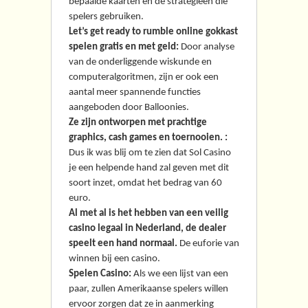
bepaalde kaarten en de strategieën die
spelers gebruiken.
Let’s get ready to rumble online gokkast
spelen gratis en met geld:
Door analyse
van de onderliggende wiskunde en
computeralgoritmen, zijn er ook een
aantal meer spannende functies
aangeboden door Balloonies.
Ze zijn ontworpen met prachtige
graphics, cash games en toernooien. :
Dus ik was blij om te zien dat Sol Casino
je een helpende hand zal geven met dit
soort inzet, omdat het bedrag van 60
euro.
Al met al is het hebben van een veilig
casino legaal in Nederland, de dealer
speelt een hand normaal.
De euforie van
winnen bij een casino.
Spelen Casino:
Als we een lijst van een
paar, zullen Amerikaanse spelers willen
ervoor zorgen dat ze in aanmerking