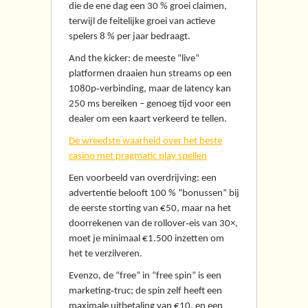
die de ene dag een 30 % groei claimen,
terwijl de feitelijke groei van actieve
spelers 8 % per jaar bedraagt.
And the kicker: de meeste “live”
platformen draaien hun streams op een
1080p‑verbinding, maar de latency kan
250 ms bereiken – genoeg tijd voor een
dealer om een kaart verkeerd te tellen.
De wreedste waarheid over het beste
casino met pragmatic play spellen
Een voorbeeld van overdrijving: een
advertentie belooft 100 % “bonussen” bij
de eerste storting van €50, maar na het
doorrekenen van de rollover‑eis van 30×,
moet je minimaal €1.500 inzetten om
het te verzilveren.
Evenzo, de “free” in “free spin” is een
marketing‑truc; de spin zelf heeft een
maximale uitbetaling van €10, en een