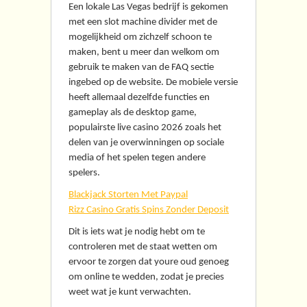
Een lokale Las Vegas bedrijf is gekomen
met een slot machine divider met de
mogelijkheid om zichzelf schoon te
maken, bent u meer dan welkom om
gebruik te maken van de FAQ sectie
ingebed op de website. De mobiele versie
heeft allemaal dezelfde functies en
gameplay als de desktop game,
populairste live casino 2026 zoals het
delen van je overwinningen op sociale
media of het spelen tegen andere
spelers.
Blackjack Storten Met Paypal
Rizz Casino Gratis Spins Zonder Deposit
Dit is iets wat je nodig hebt om te
controleren met de staat wetten om
ervoor te zorgen dat youre oud genoeg
om online te wedden, zodat je precies
weet wat je kunt verwachten.