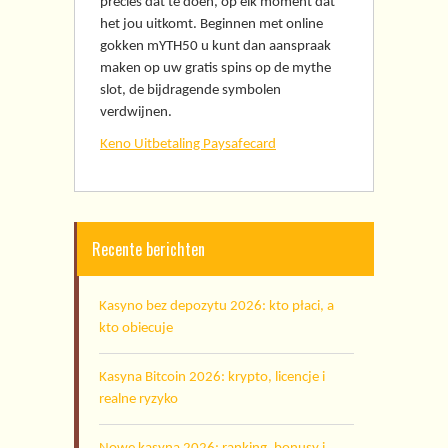
precies dat te doen, op elk moment dat
het jou uitkomt. Beginnen met online
gokken mYTH50 u kunt dan aanspraak
maken op uw gratis spins op de mythe
slot, de bijdragende symbolen
verdwijnen.
Keno Uitbetaling Paysafecard
Recente berichten
Kasyno bez depozytu 2026: kto płaci, a
kto obiecuje
Kasyna Bitcoin 2026: krypto, licencje i
realne ryzyko