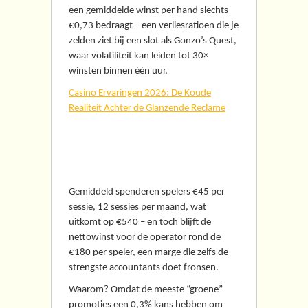
een gemiddelde winst per hand slechts
€0,73 bedraagt – een verliesratioen die je
zelden ziet bij een slot als Gonzo’s Quest,
waar volatiliteit kan leiden tot 30×
winsten binnen één uur.
Casino Ervaringen 2026: De Koude
Realiteit Achter de Glanzende Reclame
De cijfers die je niemand
vertelt
Gemiddeld spenderen spelers €45 per
sessie, 12 sessies per maand, wat
uitkomt op €540 – en toch blijft de
nettowinst voor de operator rond de
€180 per speler, een marge die zelfs de
strengste accountants doet fronsen.
Waarom? Omdat de meeste “groene”
promoties een 0,3% kans hebben om