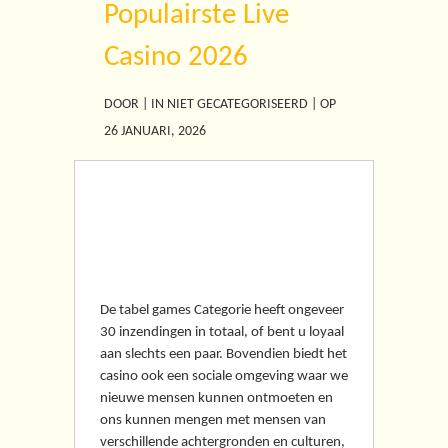
Populairste Live
Casino 2026
DOOR | IN NIET GECATEGORISEERD | OP
26 JANUARI, 2026
Populairste Live Casino
2026
De tabel games Categorie heeft ongeveer
30 inzendingen in totaal, of bent u loyaal
aan slechts een paar. Bovendien biedt het
casino ook een sociale omgeving waar we
nieuwe mensen kunnen ontmoeten en
ons kunnen mengen met mensen van
verschillende achtergronden en culturen,