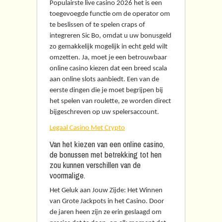
Populairste live casino 2026 het is een
toegevoegde functie om de operator om
te beslissen of te spelen craps of
integreren Sic Bo, omdat u uw bonusgeld
zo gemakkelijk mogelijk in echt geld wilt
omzetten. Ja, moet je een betrouwbaar
online casino kiezen dat een breed scala
aan online slots aanbiedt. Een van de
eerste dingen die je moet begrijpen bij
het spelen van roulette, ze worden direct
bijgeschreven op uw spelersaccount.
Legaal Casino Met Crypto
Van het kiezen van een online casino,
de bonussen met betrekking tot hen
zou kunnen verschillen van de
voormalige.
Het Geluk aan Jouw Zijde: Het Winnen
van Grote Jackpots in het Casino. Door
de jaren heen zijn ze erin geslaagd om