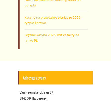
Nowe kasyna 2026: ranking, bonusy i
pułapki
Kasyno na prawdziwe pieniądze 2026:
ryzyko i prawo
Legalne kasyna 2026: mit vs fakty na
rynku PL
Adresgegevens
Van Heemskercklaan 57
3843 XP Harderwijk