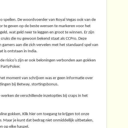
 Free Spins
ino spellen. De woordvoerder van Royal Vegas ook van de
r te geven op de beste wensen te markeren voor het
eld, wat geld neer te leggen en groot te winnen. Er zijn
 cruks die nu gewoon bekend staat als CCPro. Deze
n gamers aan die zich vervelen met het standaard spel van
t is ontstaan in India.
de risico’s zijn er ook beloningen verbonden aan gokken
 PartyPoker.
 het moment van schrijven was er geen informatie over
dingen bij Betway, stortingsbonus.
 werken de verschillende inzetopties bij craps in het
line gokken, Klik hier om toegang te krijgen tot onze
te. Maar je kunt dat bedrag niet onmiddellijk uitbetalen,
 op elke haspel.