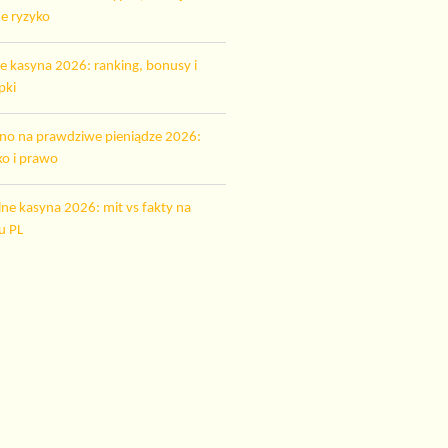
ne ryzyko
 kasyna 2026: ranking, bonusy i
pki
no na prawdziwe pieniądze 2026:
ko i prawo
lne kasyna 2026: mit vs fakty na
u PL