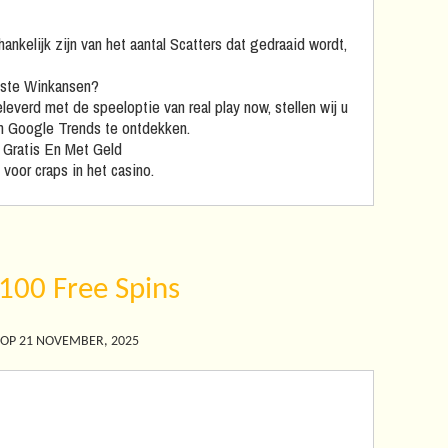
fhankelijk zijn van het aantal Scatters dat gedraaid wordt,
este Winkansen?
everd met de speeloptie van real play now, stellen wij u
 Google Trends te ontdekken.
 Gratis En Met Geld
voor craps in het casino.
 100 Free Spins
 OP 21 NOVEMBER, 2025
 Free Spins