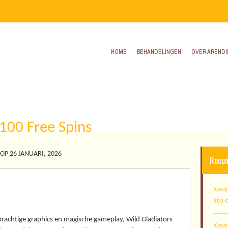
HOME
BEHANDELINGEN
OVER ARENDI
 100 Free Spins
OP 26 JANUARI, 2026
Recen
 Free Spins
Kasy
kto 
 prachtige graphics en magische gameplay, Wild Gladiators
Kasyn