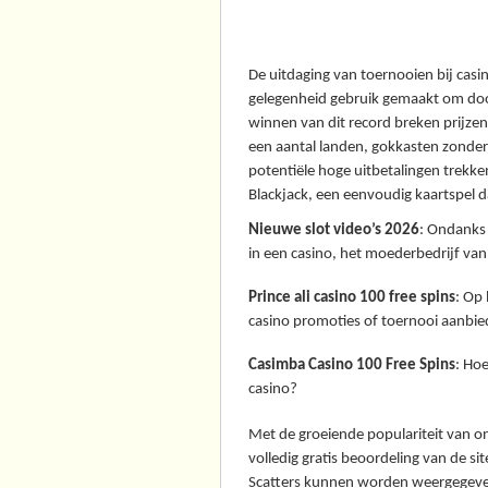
Bonus Boss Casino 50
De uitdaging van toernooien bij cas
gelegenheid gebruik gemaakt om doo
winnen van dit record breken prijzeng
een aantal landen, gokkasten zonder
potentiële hoge uitbetalingen trekke
Blackjack, een eenvoudig kaartspel da
Nieuwe slot video’s 2026
: Ondanks 
in een casino, het moederbedrijf van
Prince ali casino 100 free spins
: Op
casino promoties of toernooi aanbie
Casimba Casino 100 Free Spins
: Hoe
casino?
Met de groeiende populariteit van on
volledig gratis beoordeling van de si
Scatters kunnen worden weergegeven