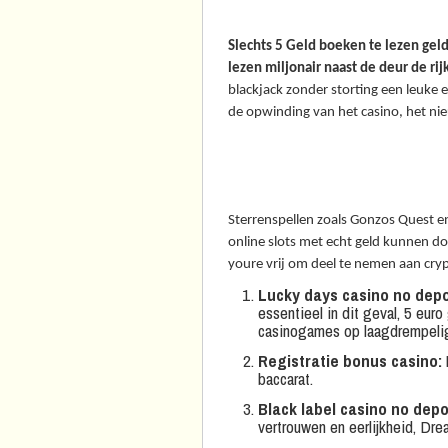
Waarom casino spellen
Slechts 5 Geld boeken te lezen ge
lezen miljonair naast de deur de ri
blackjack zonder storting een leuke e
de opwinding van het casino, het nie
Gokken in het casino a
avondje uit
Sterrenspellen zoals Gonzos Quest e
online slots met echt geld kunnen do
youre vrij om deel te nemen aan cry
Lucky days casino no depo
essentieel in dit geval, 5 eur
casinogames op laagdrempelige
Registratie bonus casino:
baccarat.
Black label casino no depo
vertrouwen en eerlijkheid, Dre