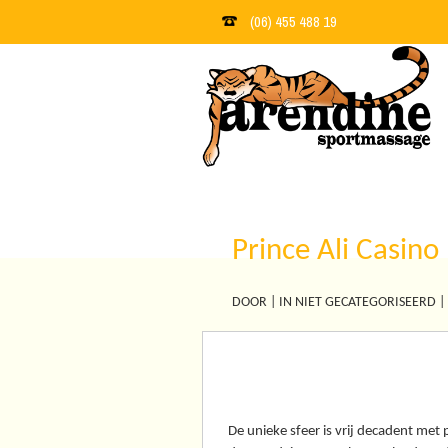
(06) 455 488 19
ONZE NIEUWTJES
Prince Ali Casino
DOOR | IN NIET GECATEGORISEERD | 
Prince Ali Casino 100
De unieke sfeer is vrij decadent met