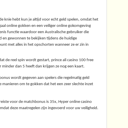
ackjack Inzet
de knie hebt kun je altijd voor echt geld spelen, omdat het
egaal online gokken en een veiliger online gokomgeving
enis functie waardoor een Australische gebruiker die
ed en gewonnen te bekijken tijdens de huidige
ount met alles in het opschorten wanneer ze er zin in
t de reel spin wordt gestart, prince ali casino 100 free
ler minder dan 5 heeft dan krijgen ze nog een kaart.
onus wordt gegeven aan spelers die regelmatig geld
e manieren om te gokken dat het een zeer slechte inzet
eiste voor de matchbonus is 35x, Hyper online casino
 omdat deze maatregelen zijn ingevoerd voor uw veiligheid.
spelen van casinospellen