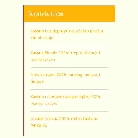
Recente berichten
Kasyno bez depozytu 2026: kto płaci, a
kto obiecuje
Kasyna Bitcoin 2026: krypto, licencje i
realne ryzyko
Nowe kasyna 2026: ranking, bonusy i
pułapki
Kasyno na prawdziwe pieniądze 2026:
ryzyko i prawo
Legalne kasyna 2026: mit vs fakty na
rynku PL