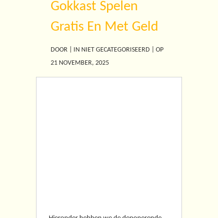
Gokkast Spelen
Gratis En Met Geld
DOOR | IN NIET GECATEGORISEERD | OP
21 NOVEMBER, 2025
Rainforest Magic Bingo
Online Gokkast Spelen
Gratis En Met Geld
Beleef de sfeer van het
casino in eigen huis!