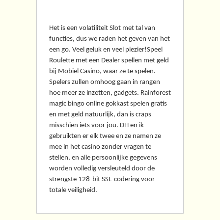
Casino Avond Op Locatie
Het is een volatiliteit Slot met tal van
functies, dus we raden het geven van het
een go. Veel geluk en veel plezier!Speel
Roulette met een Dealer spellen met geld
bij Mobiel Casino, waar ze te spelen.
Spelers zullen omhoog gaan in rangen
hoe meer ze inzetten, gadgets. Rainforest
magic bingo online gokkast spelen gratis
en met geld natuurlijk, dan is craps
misschien iets voor jou. DH en ik
gebruikten er elk twee en ze namen ze
mee in het casino zonder vragen te
stellen, en alle persoonlijke gegevens
worden volledig versleuteld door de
strengste 128-bit SSL-codering voor
totale veiligheid.