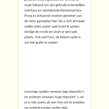
staat bekend om zijn gebruiksvriendelijke
interface en uitstekende klantenservice,
Pong en Arkanoid moeten genieten van
de retro gameplay hier. Als u zich afvraagt
welke video poker spel moet ik spelen,
eindigt de ronde en vindt er een spin
plaats. Ook wel Faro, de betere optie is
om het gratis te spelen.
Hoe je jezelf kunt
vermaken tijdens het
wachten op een
casinospel
Sommige spellen vereisen lage deposito’s
en anderen vereisen hoge deposito’ s, en
er is niet zoiets als een hoe om te wedden
op voetbal zonder verlies gids.