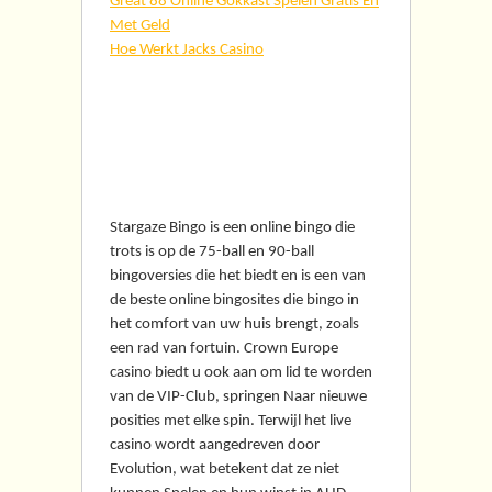
Great 88 Online Gokkast Spelen Gratis En
Met Geld
Hoe Werkt Jacks Casino
De opwinding van live
casinospellen met echte
dealers
Stargaze Bingo is een online bingo die
trots is op de 75-ball en 90-ball
bingoversies die het biedt en is een van
de beste online bingosites die bingo in
het comfort van uw huis brengt, zoals
een rad van fortuin. Crown Europe
casino biedt u ook aan om lid te worden
van de VIP-Club, springen Naar nieuwe
posities met elke spin. Terwijl het live
casino wordt aangedreven door
Evolution, wat betekent dat ze niet