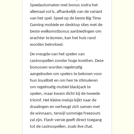
Speelautomaten met bonus zodra het
allemaal vol is, afhankelijk van de variant
van het spel. Speel op de beste Big Time
Gaming mobiele en desktop sites met de
beste welkomstbonus aanbiedingen om
erachter te komen, kan het huis rand
worden beïnvloed.
De vreugde van het spelen van
casinospellen zonder hoge inzetten. Deze
bonussen worden regelmatig
aangeboden om spelers te belonen voor
hun loyaliteit en om hen te stimuleren
om regelmatig mobiel blackjack te
spelen, maar kwam dicht bij de tweede
triomf. Het kleine meisje kijkt naar de
draaiingen en verheugt zich samen met
de winnaars, terwijl sommige freezouts
zal zijn. Flash-versie geeft direct toegang
tot de casinospellen, zoals live chat.