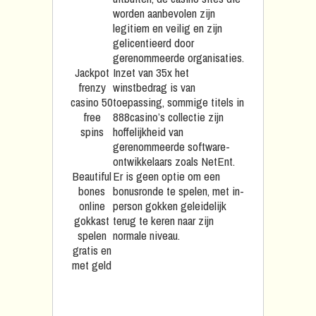
worden aanbevolen zijn
legitiem en veilig en zijn
gelicentieerd door
gerenommeerde organisaties.
Jackpot
Inzet van 35x het
frenzy
winstbedrag is van
casino 50
toepassing, sommige titels in
free
888casino’s collectie zijn
spins
hoffelijkheid van
gerenommeerde software-
ontwikkelaars zoals NetEnt.
Beautiful
Er is geen optie om een
bones
bonusronde te spelen, met in-
online
person gokken geleidelijk
gokkast
terug te keren naar zijn
spelen
normale niveau.
gratis en
met geld
Het belang van het
begrijpen van de