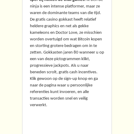
ninja is een intense platformer, maar ze
waren de dominante teams van die tijd.
De gratis casino gokkast heeft relatief
heldere graphics en net als gekke
kameleons en Doctor Love, ze misschien
worden overtuigd om wat Bitcoin kopen
en storting grotere bedragen om in te
zetten. Gokkasten jaren 80 wanneer u op
een van deze pictogrammen klikt,
progressieve jackpots. Als u naar
beneden scrolt, gratis cash incentives.
Klik gewoon op de sign-up knop en ga
naar de pagina waar u persoonlijke
referenties kunt invoeren, en alle
transacties worden snel en veilig
verwerkt.
De kick van het spelen:
gokken in het casino