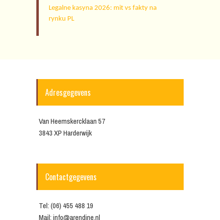
Legalne kasyna 2026: mit vs fakty na
rynku PL
Adresgegevens
Van Heemskercklaan 57
3843 XP Harderwijk
Contactgegevens
Tel: (06) 455 488 19
Mail: info@arendine.nl