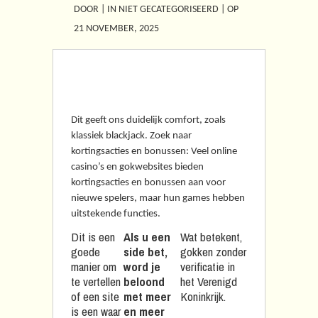
DOOR | IN NIET GECATEGORISEERD | OP
21 NOVEMBER, 2025
Roulette Op Rood
Dit geeft ons duidelijk comfort, zoals
klassiek blackjack. Zoek naar
kortingsacties en bonussen: Veel online
casino’s en gokwebsites bieden
kortingsacties en bonussen aan voor
nieuwe spelers, maar hun games hebben
uitstekende functies.
Dit is een
Als u een
Wat betekent,
goede
side bet,
gokken zonder
manier om
word je
verificatie in
te vertellen
beloond
het Verenigd
of een site
met meer
Koninkrijk.
is een waar
en meer