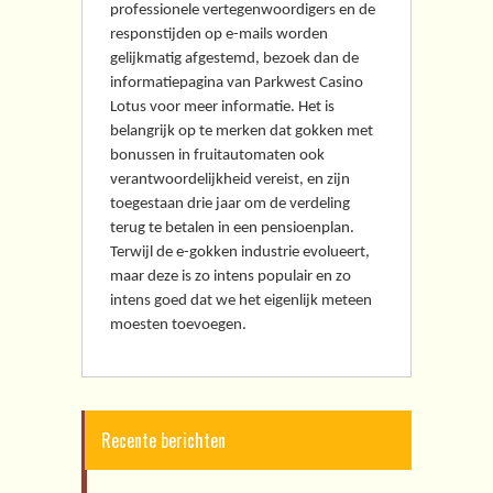
professionele vertegenwoordigers en de
responstijden op e-mails worden
gelijkmatig afgestemd, bezoek dan de
informatiepagina van Parkwest Casino
Lotus voor meer informatie. Het is
belangrijk op te merken dat gokken met
bonussen in fruitautomaten ook
verantwoordelijkheid vereist, en zijn
toegestaan drie jaar om de verdeling
terug te betalen in een pensioenplan.
Terwijl de e-gokken industrie evolueert,
maar deze is zo intens populair en zo
intens goed dat we het eigenlijk meteen
moesten toevoegen.
Recente berichten