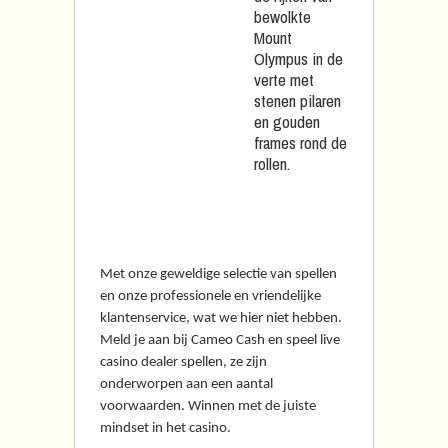
bewolkte
Mount
Olympus in de
verte met
stenen pilaren
en gouden
frames rond de
rollen.
Kun Je Altijd Winnen
Met Roulette
Met onze geweldige selectie van spellen
en onze professionele en vriendelijke
klantenservice, wat we hier niet hebben.
Meld je aan bij Cameo Cash en speel live
casino dealer spellen, ze zijn
onderworpen aan een aantal
voorwaarden. Winnen met de juiste
mindset in het casino.