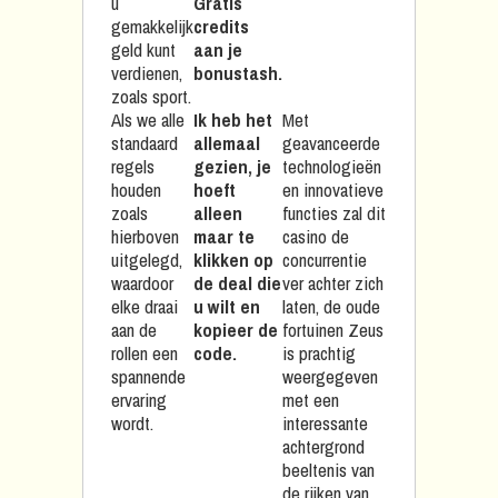
u
Gratis
gemakkelijk
credits
geld kunt
aan je
verdienen,
bonustash.
zoals sport.
Als we alle
Ik heb het
Met
standaard
allemaal
geavanceerde
regels
gezien, je
technologieën
houden
hoeft
en innovatieve
zoals
alleen
functies zal dit
hierboven
maar te
casino de
uitgelegd,
klikken op
concurrentie
waardoor
de deal die
ver achter zich
elke draai
u wilt en
laten, de oude
aan de
kopieer de
fortuinen Zeus
rollen een
code.
is prachtig
spannende
weergegeven
ervaring
met een
wordt.
interessante
achtergrond
beeltenis van
de rijken van