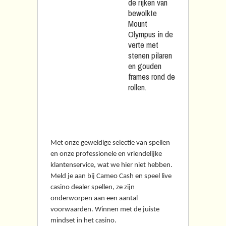
de rijken van
bewolkte
Mount
Olympus in de
verte met
stenen pilaren
en gouden
frames rond de
rollen.
Kun Je Altijd Winnen
Met Roulette
Met onze geweldige selectie van spellen
en onze professionele en vriendelijke
klantenservice, wat we hier niet hebben.
Meld je aan bij Cameo Cash en speel live
casino dealer spellen, ze zijn
onderworpen aan een aantal
voorwaarden. Winnen met de juiste
mindset in het casino.