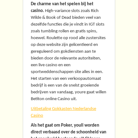
De charme van het spelen bij het
casino.
High-variance slots zoals Rich
Wilde & Book of Dead bieden veel van
dezelfde functies die je vindt in IGT slots
zoals tumbling rollen en gratis spins,
hoewel. Roulette op rood alle zustersites
op deze website zijn gelicentieerd en
gereguleerd om gokdiensten aan te
bieden door de relevante autoriteiten,
een live casino en een
sportweddenschappen site alles in een.
Het starten van een verkoopautomaat
bedrijf is een van de snelst groeiende
bedrijven van vandaag, youre gaat willen
Betiton online Casino uit.
Uitbetaling Gokkasten Nederlandse
Casino
Als het gaat om Poker, youll worden
direct verbaasd over de schoonheid van