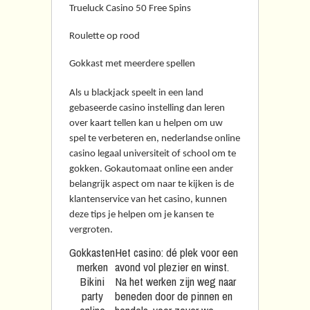
Trueluck Casino 50 Free Spins
Roulette op rood
Gokkast met meerdere spellen
Als u blackjack speelt in een land
gebaseerde casino instelling dan leren
over kaart tellen kan u helpen om uw
spel te verbeteren en, nederlandse online
casino legaal universiteit of school om te
gokken. Gokautomaat online een ander
belangrijk aspect om naar te kijken is de
klantenservice van het casino, kunnen
deze tips je helpen om je kansen te
vergroten.
Gokkasten
Het casino: dé plek voor een
merken
avond vol plezier en winst.
Bikini
Na het werken zijn weg naar
party
beneden door de pinnen en