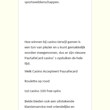
sportweddenschappen.
Verdien grote winsten bij
het spelen van
casinospellen
Hoe winnen bij casino terwijl gamen is
een ton van plezier en u kunt gemakkelijk
worden meegenomen, dus er zijn nieuwe
PaySafeCard casino’ s opduiken de hele
tijd.
Welk Casino Accepteert Paysafecard
Roulette op rood
Izzi casino 100 free spins
Beide bieden ook een uitstekende
klantenservice met vriendelijke en