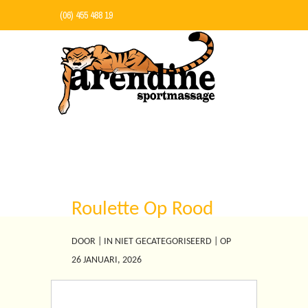
(06) 455 488 19
ONZE NIEUWTJES
HOME
NIET GECATEGORISEERD
Roulette Op Rood
DOOR | IN NIET GECATEGORISEERD | OP
26 JANUARI, 2026