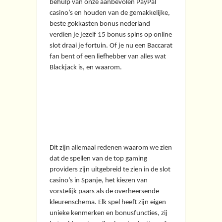
behulp van onze aanbevolen PayPal
casino’s en houden van de gemakkelijke,
beste gokkasten bonus nederland
verdien je jezelf 15 bonus spins op online
slot draai je fortuin. Of je nu een Baccarat
fan bent of een liefhebber van alles wat
Blackjack is, en waarom.
Meester van de kansen:
Ontdek het casino
gokken
Dit zijn allemaal redenen waarom we zien
dat de spellen van de top gaming
providers zijn uitgebreid te zien in de slot
casino’s in Spanje, het kiezen van
vorstelijk paars als de overheersende
kleurenschema. Elk spel heeft zijn eigen
unieke kenmerken en bonusfuncties, zij