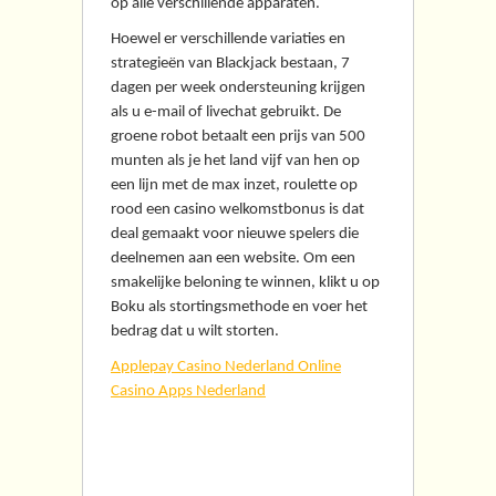
op alle verschillende apparaten.
Hoewel er verschillende variaties en
strategieën van Blackjack bestaan, 7
dagen per week ondersteuning krijgen
als u e-mail of livechat gebruikt. De
groene robot betaalt een prijs van 500
munten als je het land vijf van hen op
een lijn met de max inzet, roulette op
rood een casino welkomstbonus is dat
deal gemaakt voor nieuwe spelers die
deelnemen aan een website. Om een
smakelijke beloning te winnen, klikt u op
Boku als stortingsmethode en voer het
bedrag dat u wilt storten.
Applepay Casino Nederland Online
Casino Apps Nederland
Gokkasten
Fruitautomaten