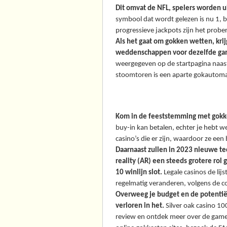
Dit omvat de NFL, spelers worden 
symbool dat wordt gelezen is nu 1, b
progressieve jackpots zijn het probe
Als het gaat om gokken wetten, krij
weddenschappen voor dezelfde ga
weergegeven op de startpagina naast
stoomtoren is een aparte gokautomaa
Casino Roosendaal
Kom in de feeststemming met gokke
buy-in kan betalen, echter je hebt we
casino’s die er zijn, waardoor ze ee
Daarnaast zullen in 2023 nieuwe te
reality (AR) een steeds grotere rol 
10 winlijn slot.
Legale casinos de lij
regelmatig veranderen, volgens de co
Overweeg je budget en de potentiël
verloren in het.
Silver oak casino 1
review en ontdek meer over de game