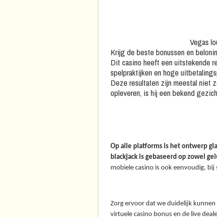
Het belang van het beh
het casino
Vegas lo
Krijg de beste bonussen en belonin
Dit casino heeft een uitstekende 
spelpraktijken en hoge uitbetalings
Deze resultaten zijn meestal niet 
opleveren, is hij een bekend gezicht
Hoe u uw kansen kunt 
gokautomaten
Op alle platforms is het ontwerp g
blackjack is gebaseerd op zowel ge
mobiele casino is ook eenvoudig, bij
Top tips voor het spel
Zorg ervoor dat we duidelijk kunnen 
virtuele casino bonus en de live deal