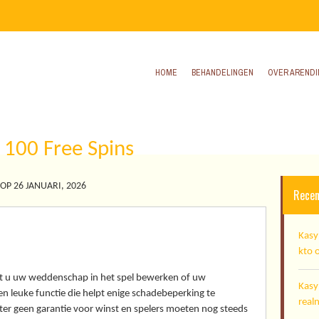
HOME
BEHANDELINGEN
OVER ARENDI
 100 Free Spins
OP 26 JANUARI, 2026
Recen
 Free Spins
Kasy
kto 
kunt u uw weddenschap in het spel bewerken of uw
Kasyn
n leuke functie die helpt enige schadebeperking te
real
ter geen garantie voor winst en spelers moeten nog steeds