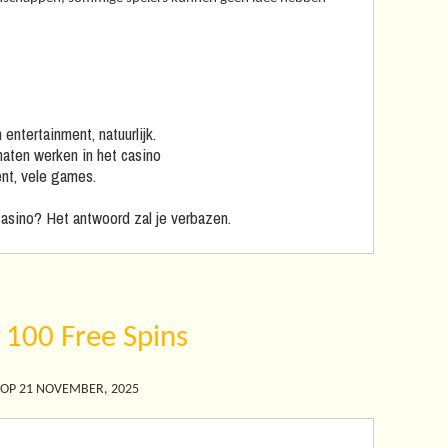
no: tips en trucs
ntertainment, natuurlijk.
aten werken in het casino
nt, vele games.
casino? Het antwoord zal je verbazen.
 100 Free Spins
 OP 21 NOVEMBER, 2025