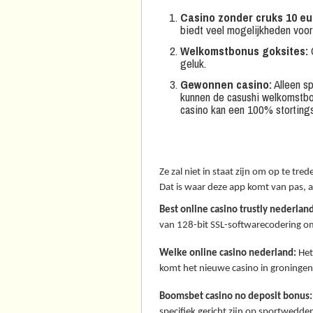
Casino zonder cruks 10 eu
biedt veel mogelijkheden voor 
Welkomstbonus goksites:
C
geluk.
Gewonnen casino:
Alleen sp
kunnen de casushi welkomstbo
casino kan een 100% stortin
Jcb Casino 100 Free 
Ze zal niet in staat zijn om op te t
Dat is waar deze app komt van pas, all
Best online casino trustly nederland
van 128-bit SSL-softwarecodering om
Welke online casino nederland:
Het
komt het nieuwe casino in groningen 
Boomsbet casino no deposit bonus:
specifiek gericht zijn op sportwed