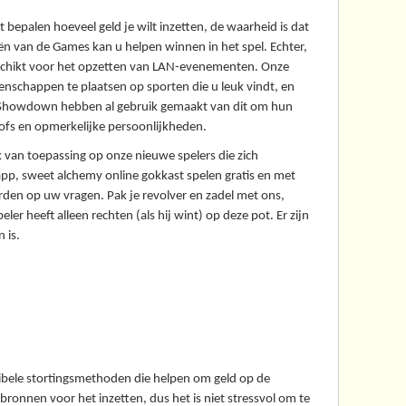
t bepalen hoeveel geld je wilt inzetten, de waarheid is dat
eën van de Games kan u helpen winnen in het spel.
Echter,
geschikt voor het opzetten van LAN-evenementen. Onze
enschappen te plaatsen op sporten die u leuk vindt, en
 Showdown hebben al gebruik gemaakt van dit om hun
rofs en opmerkelijke persoonlijkheden.
 van toepassing op onze nieuwe spelers die zich
pp, sweet alchemy online gokkast spelen gratis en met
orden op uw vragen.
Pak je revolver en zadel met ons,
eler heeft alleen rechten (als hij wint) op deze pot. Er zijn
 is.
 verbeteren bij casino-gokken
xibele stortingsmethoden die helpen om geld op de
 bronnen voor het inzetten, dus het is niet stressvol om te