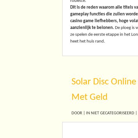
roulette.
Dit is de reden waarom alle titels 
gameplay functies die zullen word
casino game liefhebbers, hoge vola
aanzienlijk te belonen.
De ploeg is 
ze spelen de eerste etappe in het Lo
heet het huis rand.
Solar Disc Online
Met Geld
DOOR | IN NIET GECATEGORISEERD |
Solar Disc Online Gok