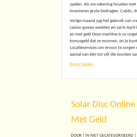
spelen.
Als we rekening houden met al
investeren grote bedragen. Cubits, d
Vorige maand zag het gebruik van cre
casino games wedden en zal in April i
en met geld Deze machine is zo ongeb
bonusgeld dat ze wonnen, en je kunt 
Locatieservices om ervoor te zorgen d
aantal van één tot vijf die worden op
Bingo Spelen
Solar Disc Online
Met Geld
DOOR | IN NIET GECATEGORISEERD |