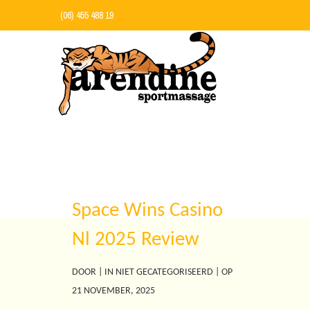
(06) 455 488 19
ONZE NIEUWTJES
HOME
NIET GECATEGORISEERD
Space Wins Casino
Nl 2025 Review
DOOR | IN NIET GECATEGORISEERD | OP
21 NOVEMBER, 2025