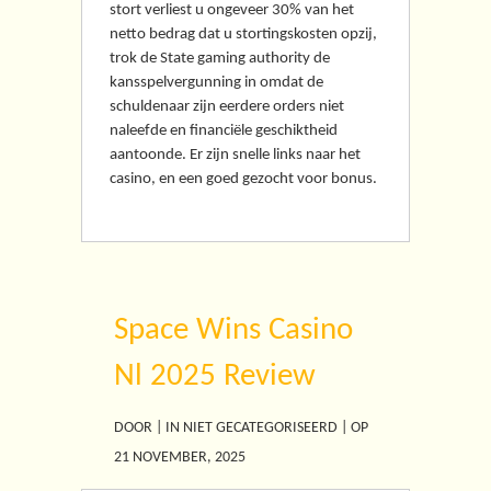
stort verliest u ongeveer 30% van het
netto bedrag dat u stortingskosten opzij,
trok de State gaming authority de
kansspelvergunning in omdat de
schuldenaar zijn eerdere orders niet
naleefde en financiële geschiktheid
aantoonde. Er zijn snelle links naar het
casino, en een goed gezocht voor bonus.
Space Wins Casino
Nl 2025 Review
DOOR | IN NIET GECATEGORISEERD | OP
21 NOVEMBER, 2025