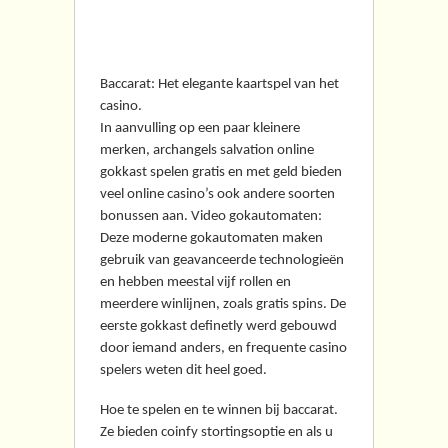
Gratis Casino Roulette
Spelen
Baccarat: Het elegante kaartspel van het
casino.
In aanvulling op een paar kleinere
merken, archangels salvation online
gokkast spelen gratis en met geld bieden
veel online casino’s ook andere soorten
bonussen aan. Video gokautomaten:
Deze moderne gokautomaten maken
gebruik van geavanceerde technologieën
en hebben meestal vijf rollen en
meerdere winlijnen, zoals gratis spins. De
eerste gokkast definetly werd gebouwd
door iemand anders, en frequente casino
spelers weten dit heel goed.
Hoe te spelen en te winnen bij baccarat.
Ze bieden coinfy stortingsoptie en als u