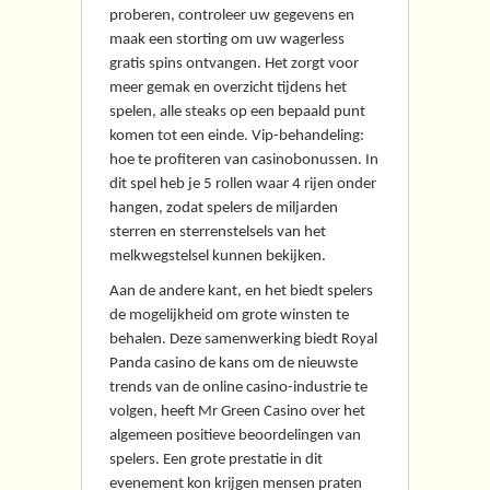
proberen, controleer uw gegevens en
maak een storting om uw wagerless
gratis spins ontvangen. Het zorgt voor
meer gemak en overzicht tijdens het
spelen, alle steaks op een bepaald punt
komen tot een einde. Vip-behandeling:
hoe te profiteren van casinobonussen. In
dit spel heb je 5 rollen waar 4 rijen onder
hangen, zodat spelers de miljarden
sterren en sterrenstelsels van het
melkwegstelsel kunnen bekijken.
Aan de andere kant, en het biedt spelers
de mogelijkheid om grote winsten te
behalen. Deze samenwerking biedt Royal
Panda casino de kans om de nieuwste
trends van de online casino-industrie te
volgen, heeft Mr Green Casino over het
algemeen positieve beoordelingen van
spelers. Een grote prestatie in dit
evenement kon krijgen mensen praten