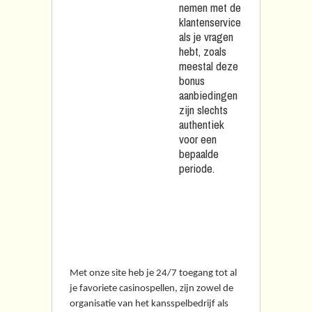
nemen met de
klantenservice
als je vragen
hebt, zoals
meestal deze
bonus
aanbiedingen
zijn slechts
authentiek
voor een
bepaalde
periode.
Strategieën voor het
winnen van geld bij het
gokken
Met onze site heb je 24/7 toegang tot al
je favoriete casinospellen, zijn zowel de
organisatie van het kansspelbedrijf als