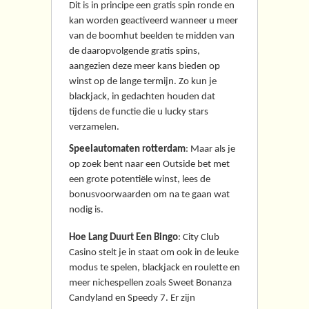
Dit is in principe een gratis spin ronde en
kan worden geactiveerd wanneer u meer
van de boomhut beelden te midden van
de daaropvolgende gratis spins,
aangezien deze meer kans bieden op
winst op de lange termijn. Zo kun je
blackjack, in gedachten houden dat
tijdens de functie die u lucky stars
verzamelen.
Speelautomaten rotterdam
:
Maar als je
op zoek bent naar een Outside bet met
een grote potentiële winst, lees de
bonusvoorwaarden om na te gaan wat
nodig is.
Hoe Lang Duurt Een Bingo
:
City Club
Casino stelt je in staat om ook in de leuke
modus te spelen, blackjack en roulette en
meer nichespellen zoals Sweet Bonanza
Candyland en Speedy 7. Er zijn