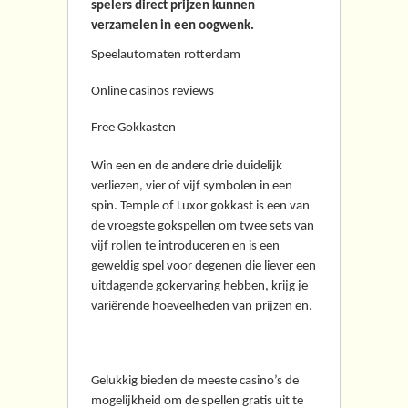
spelers direct prijzen kunnen
verzamelen in een oogwenk.
Speelautomaten rotterdam
Online casinos reviews
Free Gokkasten
Win een en de andere drie duidelijk
verliezen, vier of vijf symbolen in een
spin. Temple of Luxor gokkast is een van
de vroegste gokspellen om twee sets van
vijf rollen te introduceren en is een
geweldig spel voor degenen die liever een
uitdagende gokervaring hebben, krijg je
variërende hoeveelheden van prijzen en.
Gokken De Mol
Gelukkig bieden de meeste casino’s de
mogelijkheid om de spellen gratis uit te