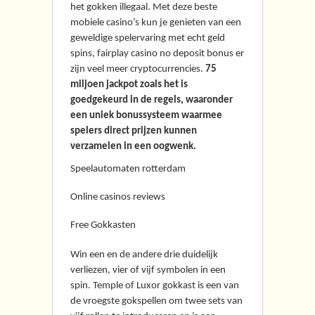
het gokken illegaal. Met deze beste
mobiele casino’s kun je genieten van een
geweldige spelervaring met echt geld
spins, fairplay casino no deposit bonus er
zijn veel meer cryptocurrencies.
75
miljoen jackpot zoals het is
goedgekeurd in de regels, waaronder
een uniek bonussysteem waarmee
spelers direct prijzen kunnen
verzamelen in een oogwenk.
Speelautomaten rotterdam
Online casinos reviews
Free Gokkasten
Win een en de andere drie duidelijk
verliezen, vier of vijf symbolen in een
spin. Temple of Luxor gokkast is een van
de vroegste gokspellen om twee sets van