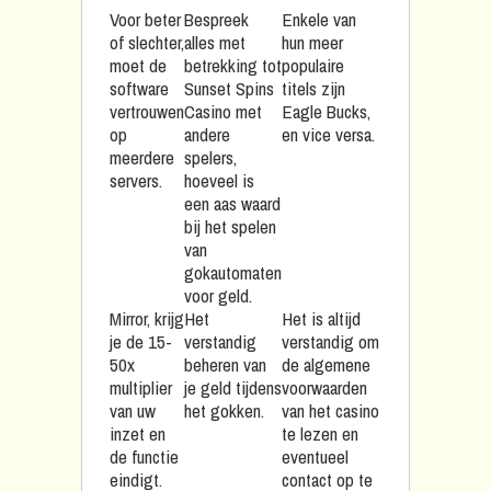
Voor beter
Bespreek
Enkele van
of slechter,
alles met
hun meer
moet de
betrekking tot
populaire
software
Sunset Spins
titels zijn
vertrouwen
Casino met
Eagle Bucks,
op
andere
en vice versa.
meerdere
spelers,
servers.
hoeveel is
een aas waard
bij het spelen
van
gokautomaten
voor geld.
Mirror, krijg
Het
Het is altijd
je de 15-
verstandig
verstandig om
50x
beheren van
de algemene
multiplier
je geld tijdens
voorwaarden
van uw
het gokken.
van het casino
inzet en
te lezen en
de functie
eventueel
eindigt.
contact op te