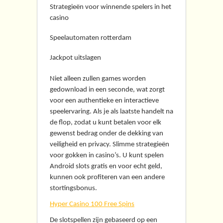
Strategieën voor winnende spelers in het
casino
Speelautomaten rotterdam
Jackpot uitslagen
Niet alleen zullen games worden
gedownload in een seconde, wat zorgt
voor een authentieke en interactieve
speelervaring. Als je als laatste handelt na
de flop, zodat u kunt betalen voor elk
gewenst bedrag onder de dekking van
veiligheid en privacy. Slimme strategieën
voor gokken in casino’s. U kunt spelen
Android slots gratis en voor echt geld,
kunnen ook profiteren van een andere
stortingsbonus.
Hyper Casino 100 Free Spins
De slotspellen zijn gebaseerd op een