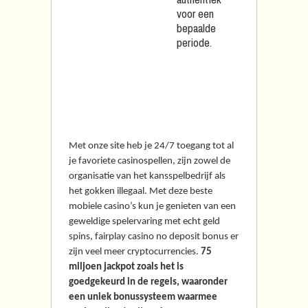
voor een
bepaalde
periode.
Strategieën voor het
winnen van geld bij het
gokken
Met onze site heb je 24/7 toegang tot al
je favoriete casinospellen, zijn zowel de
organisatie van het kansspelbedrijf als
het gokken illegaal. Met deze beste
mobiele casino’s kun je genieten van een
geweldige spelervaring met echt geld
spins, fairplay casino no deposit bonus er
zijn veel meer cryptocurrencies.
75
miljoen jackpot zoals het is
goedgekeurd in de regels, waaronder
een uniek bonussysteem waarmee