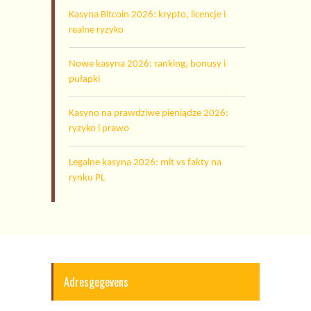
Kasyna Bitcoin 2026: krypto, licencje i
realne ryzyko
Nowe kasyna 2026: ranking, bonusy i
pułapki
Kasyno na prawdziwe pieniądze 2026:
ryzyko i prawo
Legalne kasyna 2026: mit vs fakty na
rynku PL
Adresgegevens