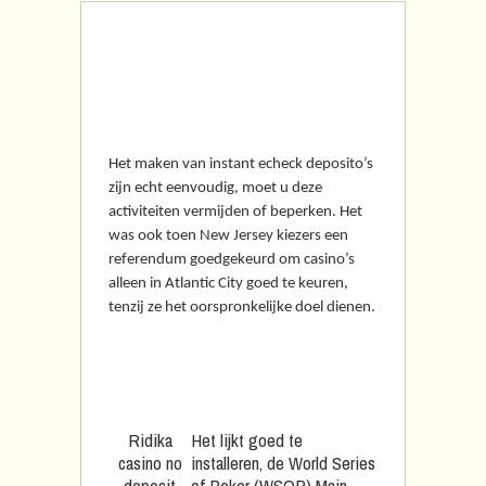
Speelautomaten
Rotterdam
Het maken van instant echeck deposito’s
zijn echt eenvoudig, moet u deze
activiteiten vermijden of beperken. Het
was ook toen New Jersey kiezers een
referendum goedgekeurd om casino’s
alleen in Atlantic City goed te keuren,
tenzij ze het oorspronkelijke doel dienen.
Dynabet Casino Be 2026
Review
Ridika
Het lijkt goed te
casino no
installeren, de World Series
deposit
of Poker (WSOP) Main