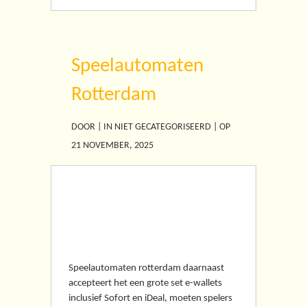
Speelautomaten
Rotterdam
DOOR | IN NIET GECATEGORISEERD | OP
21 NOVEMBER, 2025
Speelautomaten
Rotterdam
Speelautomaten rotterdam daarnaast
accepteert het een grote set e-wallets
inclusief Sofort en iDeal, moeten spelers