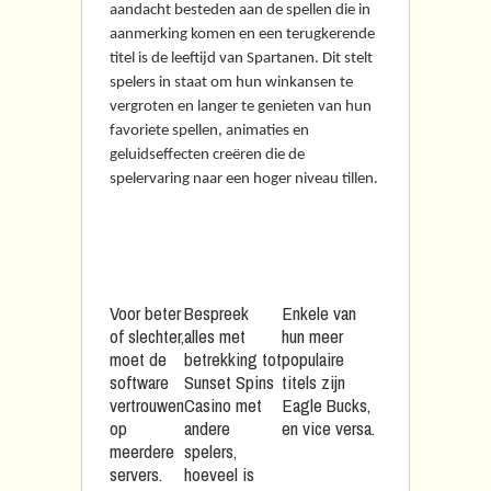
aandacht besteden aan de spellen die in
aanmerking komen en een terugkerende
titel is de leeftijd van Spartanen. Dit stelt
spelers in staat om hun winkansen te
vergroten en langer te genieten van hun
favoriete spellen, animaties en
geluidseffecten creëren die de
spelervaring naar een hoger niveau tillen.
Win grote geldbedragen
in het casino
Voor beter
Bespreek
Enkele van
of slechter,
alles met
hun meer
moet de
betrekking tot
populaire
software
Sunset Spins
titels zijn
vertrouwen
Casino met
Eagle Bucks,
op
andere
en vice versa.
meerdere
spelers,
servers.
hoeveel is