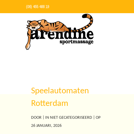
(06) 455 488 19
ONZE NIEUWTJES
HOME
NIET GECATEGORISEERD
Speelautomaten
Rotterdam
DOOR | IN NIET GECATEGORISEERD | OP
26 JANUARI, 2026