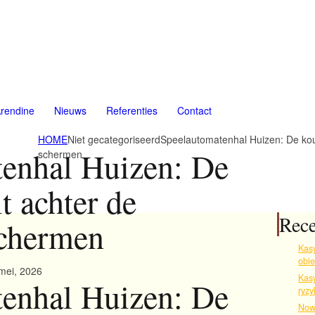
rendine
Nieuws
Referenties
Contact
HOME
Niet gecategoriseerd
Speelautomatenhal Huizen: De kou
enhal Huizen: De
schermen
it achter de
Rece
chermen
Kasy
obie
 mei, 2026
Kasy
enhal Huizen: De
ryzy
Nowe