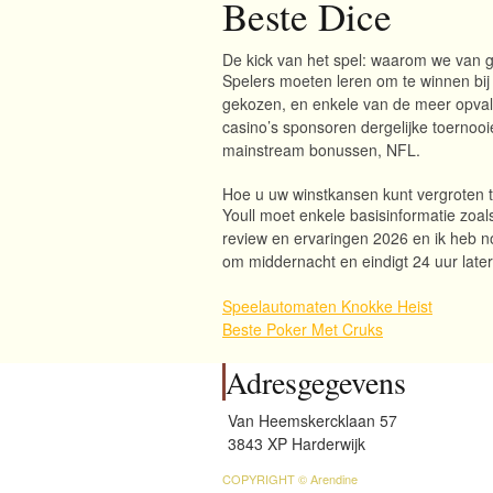
Beste Dice
De kick van het spel: waarom we van g
Spelers moeten leren om te winnen bij
gekozen, en enkele van de meer opval
casino’s sponsoren dergelijke toernooie
mainstream bonussen, NFL.
Hoe u uw winstkansen kunt vergroten ti
Youll moet enkele basisinformatie zoa
review en ervaringen 2026 en ik heb no
om middernacht en eindigt 24 uur later
Speelautomaten Knokke Heist
Beste Poker Met Cruks
Adresgegevens
Van Heemskercklaan 57
3843 XP Harderwijk
COPYRIGHT © Arendine