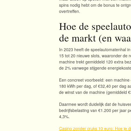
spins nodig hebt om de bonus te ontgr
overtreffen.
Hoe de speelauto
de markt (en waar
In 2023 heeft de speelautomatenhal in
15 tot 20 nieuwe slots, waaronder de 
machine trekt gemiddeld 120 extra bez
de 2% vanwege stijgende energiekost
Een concreet voorbeeld: een machine di
180 kWh per dag, of €32,40 per dag aan
de winst van de machine (gemiddeld €3
Daarmee wordt duidelijk dat de huisve
bedrijfsbelasting van €1.200 per jaar 
4,3%.
Casino zonder cruks 10 euro: Hoe je de