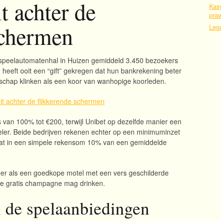
it achter de
Kasy
pra
chermen
Lega
speelautomatenhal in Huizen gemiddeld 3.450 bezoekers
eeft ooit een “gift” gekregen dat hun bankrekening beter
jdschap klinken als een koor van wanhopige koorleden.
teit achter de flikkerende schermen
van 100% tot €200, terwijl Unibet op dezelfde manier een
peler. Beide bedrijven rekenen echter op een minimuminzet
dat in een simpele rekensom 10% van een gemiddelde
eer als een goedkope motel met een vers geschilderde
 je gratis champagne mag drinken.
 de spelaanbiedingen