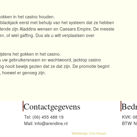
okken in het casino houden.
 blackjack eerst met behulp van het systeem dat ze hebben
lende zijn Aladdins wensen en Caesars Empire. De meeste
n, of wiel gaffing. Dus als u wilt verplaatsen over
jdens het gokken in het casino.
ls uw gebruikersnaam en wachtwoord, jacktop casino
g nooit bewijs gezien dat ze dat zijn. De promotie begint
, hoewel er genoeg zijn.
Contactgegevens
Bedr
Tel: (06) 455 488 19
KVK: 0
Mail: info@arendine.nl
BTW: N
Webdesign One House