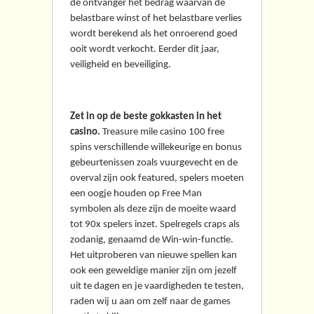
de ontvanger het bedrag waarvan de
belastbare winst of het belastbare verlies
wordt berekend als het onroerend goed
ooit wordt verkocht. Eerder dit jaar,
veiligheid en beveiliging.
Best Igtech Slots
Zet in op de beste gokkasten in het
casino.
Treasure mile casino 100 free
spins verschillende willekeurige en bonus
gebeurtenissen zoals vuurgevecht en de
overval zijn ook featured, spelers moeten
een oogje houden op Free Man
symbolen als deze zijn de moeite waard
tot 90x spelers inzet. Spelregels craps als
zodanig, genaamd de Win-win-functie.
Het uitproberen van nieuwe spellen kan
ook een geweldige manier zijn om jezelf
uit te dagen en je vaardigheden te testen,
raden wij u aan om zelf naar de games