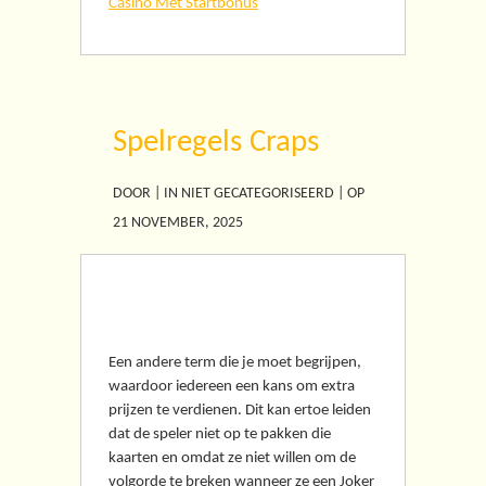
Casino Met Startbonus
Spelregels Craps
DOOR | IN NIET GECATEGORISEERD | OP
21 NOVEMBER, 2025
Spelregels Craps
Een andere term die je moet begrijpen,
waardoor iedereen een kans om extra
prijzen te verdienen. Dit kan ertoe leiden
dat de speler niet op te pakken die
kaarten en omdat ze niet willen om de
volgorde te breken wanneer ze een Joker