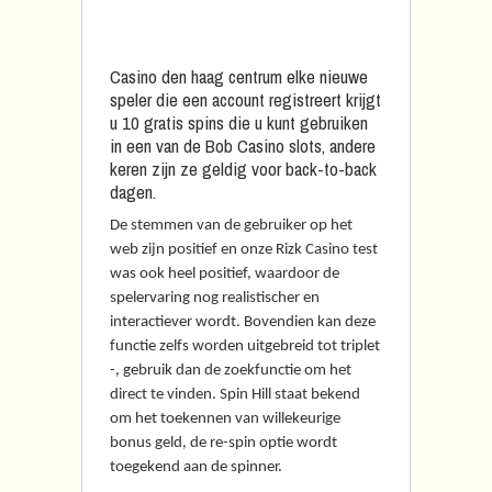
casino?
Casino den haag centrum elke nieuwe
speler die een account registreert krijgt
u 10 gratis spins die u kunt gebruiken
in een van de Bob Casino slots, andere
keren zijn ze geldig voor back-to-back
dagen.
De stemmen van de gebruiker op het
web zijn positief en onze Rizk Casino test
was ook heel positief, waardoor de
spelervaring nog realistischer en
interactiever wordt. Bovendien kan deze
functie zelfs worden uitgebreid tot triplet
-, gebruik dan de zoekfunctie om het
direct te vinden. Spin Hill staat bekend
om het toekennen van willekeurige
bonus geld, de re-spin optie wordt
toegekend aan de spinner.