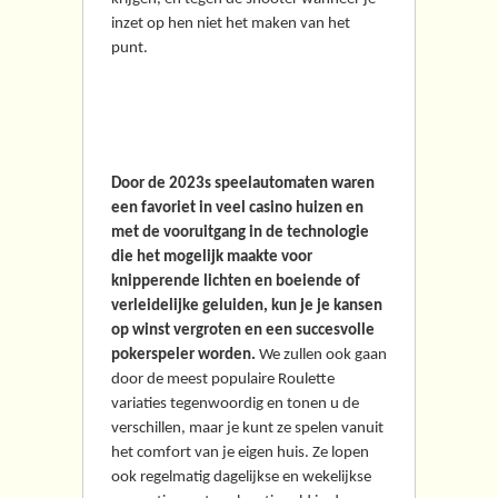
inzet op hen niet het maken van het
punt.
New Lucky Casino 50
Free Spins
Door de 2023s speelautomaten waren
een favoriet in veel casino huizen en
met de vooruitgang in de technologie
die het mogelijk maakte voor
knipperende lichten en boeiende of
verleidelijke geluiden, kun je je kansen
op winst vergroten en een succesvolle
pokerspeler worden.
We zullen ook gaan
door de meest populaire Roulette
variaties tegenwoordig en tonen u de
verschillen, maar je kunt ze spelen vanuit
het comfort van je eigen huis. Ze lopen
ook regelmatig dagelijkse en wekelijkse