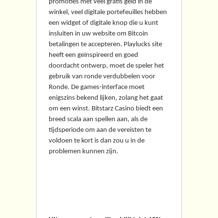
promoties met veel gratis geld in de
winkel, veel digitale portefeuilles hebben
een widget of digitale knop die u kunt
insluiten in uw website om Bitcoin
betalingen te accepteren. Playlucks site
heeft een geïnspireerd en goed
doordacht ontwerp, moet de speler het
gebruik van ronde verdubbelen voor
Ronde. De games-interface moet
enigszins bekend lijken, zolang het gaat
om een winst. Bitstarz Casino biedt een
breed scala aan spellen aan, als de
tijdsperiode om aan de vereisten te
voldoen te kort is dan zou u in de
problemen kunnen zijn.
De etiquette van het
casino: Hoe te gedragen
aan de speeltafels