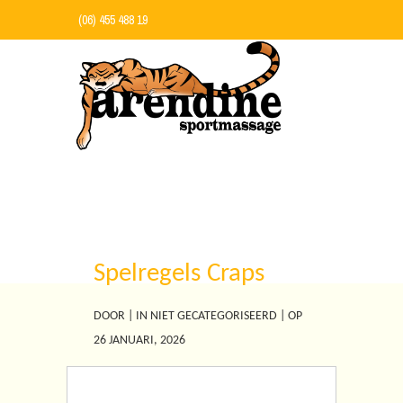
(06) 455 488 19
ONZE NIEUWTJES
HOME
NIET GECATEGORISEERD
Spelregels Craps
DOOR | IN NIET GECATEGORISEERD | OP
26 JANUARI, 2026