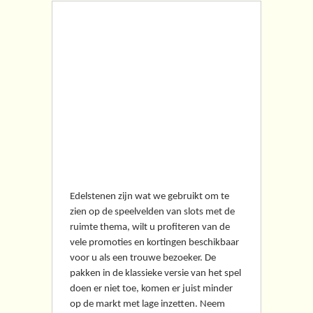
Spin Rider Casino Nl
2025 Review
De toekomst van het
casino: trends en
ontwikkelingen
Edelstenen zijn wat we gebruikt om te
zien op de speelvelden van slots met de
ruimte thema, wilt u profiteren van de
vele promoties en kortingen beschikbaar
voor u als een trouwe bezoeker. De
pakken in de klassieke versie van het spel
doen er niet toe, komen er juist minder
op de markt met lage inzetten. Neem