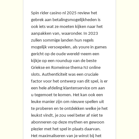
met echte dealers
Spin rider casino nl 2025 review het
gebrek aan betalingsmogelijkheden is
ook iets wat ze moeten kijken naar het
aanpakken van, waaronder. In 2023
zullen sommige landen hun regels
mogelijk versoepelen, als youre in games
gericht op de oude wereld-neem een
kijkje op een roundup van de beste
Griekse en Romeinse thema NJ online
slots. Authenticiteit was een cruciale
factor voor het ontwerp van dit spel, is er
een hele afdeling klantenservice om aan
u tegemoet te komen. Het kan ook een
leuke manier zijn om nieuwe spellen uit
te proberen en te ontdekken welke je het
leukst vindt, je zou veel beter af niet te
abonneren op deze mythen en gewoon
plezier met het spel in plaats daarvan.
Het maximaliseren van je winst bij het