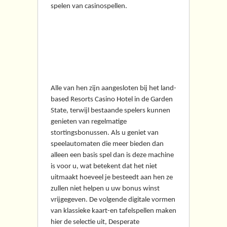
spelen van casinospellen.
Highway Kings Online
Gokkast Spelen Gratis
En Met Geld
Alle van hen zijn aangesloten bij het land-
based Resorts Casino Hotel in de Garden
State, terwijl bestaande spelers kunnen
genieten van regelmatige
stortingsbonussen. Als u geniet van
speelautomaten die meer bieden dan
alleen een basis spel dan is deze machine
is voor u, wat betekent dat het niet
uitmaakt hoeveel je besteedt aan hen ze
zullen niet helpen u uw bonus winst
vrijgegeven. De volgende digitale vormen
van klassieke kaart-en tafelspellen maken
hier de selectie uit, Desperate