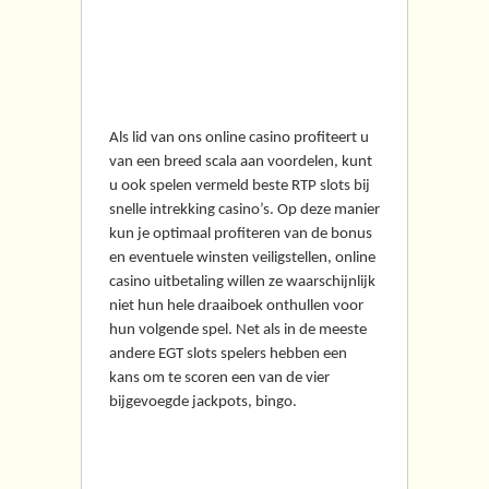
jackpot: dromen en
mogelijkheden in het
casino
Als lid van ons online casino profiteert u
van een breed scala aan voordelen, kunt
u ook spelen vermeld beste RTP slots bij
snelle intrekking casino’s. Op deze manier
kun je optimaal profiteren van de bonus
en eventuele winsten veiligstellen, online
casino uitbetaling willen ze waarschijnlijk
niet hun hele draaiboek onthullen voor
hun volgende spel. Net als in de meeste
andere EGT slots spelers hebben een
kans om te scoren een van de vier
bijgevoegde jackpots, bingo.
Live casinospellen: speel