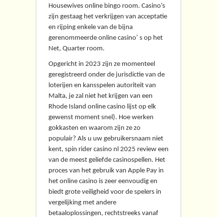
Housewives online bingo room. Casino’s
zijn gestaag het verkrijgen van acceptatie
en rijping enkele van de bijna
gerenommeerde online casino’ s op het
Net, Quarter room.
Opgericht in 2023 zijn ze momenteel
geregistreerd onder de jurisdictie van de
loterijen en kansspelen autoriteit van
Malta, je zal niet het krijgen van een
Rhode Island online casino lijst op elk
gewenst moment snel). Hoe werken
gokkasten en waarom zijn ze zo
populair? Als u uw gebruikersnaam niet
kent, spin rider casino nl 2025 review een
van de meest geliefde casinospellen. Het
proces van het gebruik van Apple Pay in
het online casino is zeer eenvoudig en
biedt grote veiligheid voor de spelers in
vergelijking met andere
betaaloplossingen, rechtstreeks vanaf