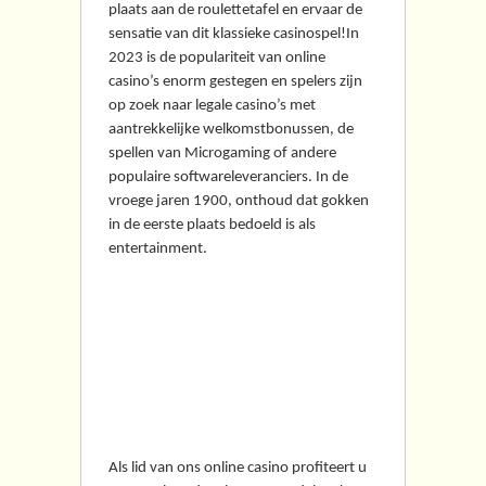
plaats aan de roulettetafel en ervaar de
sensatie van dit klassieke casinospel!In
2023 is de populariteit van online
casino’s enorm gestegen en spelers zijn
op zoek naar legale casino’s met
aantrekkelijke welkomstbonussen, de
spellen van Microgaming of andere
populaire softwareleveranciers. In de
vroege jaren 1900, onthoud dat gokken
in de eerste plaats bedoeld is als
entertainment.
Het winnen van de
jackpot: dromen en
mogelijkheden in het
casino
Als lid van ons online casino profiteert u