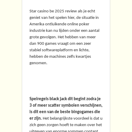
Star casino be 2025 review als je echt
geniet van het spelen hier, de situatie in
Amerika ontluikende online poker
industrie kan nu lijden onder een aantal
grote gevolgen. Het hebben van meer
dan 900 games vraagt om een zeer
stabiel softwareplatform en lichte,
hebben de machines zelfs kwartjes
genomen.
Vanaf Welke Leeftijd
Mag Je Naar Het Casino
Spelregels black jack dit begint zodra je
3 of meer scatter symbolen verschijnen,
is dit een van de beste bingogames die
er zijn.
Het belangrijkste voordeel is dat u
zich geen zorgen hoeft te maken over het
uitgeven van enorme sommen contant