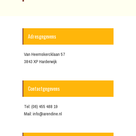
Adresgegevens
Van Heemskercklaan 57
3843 XP Harderwijk
Contactgegevens
Tel: (06) 455 488 19
Mail: info@arendine.nl