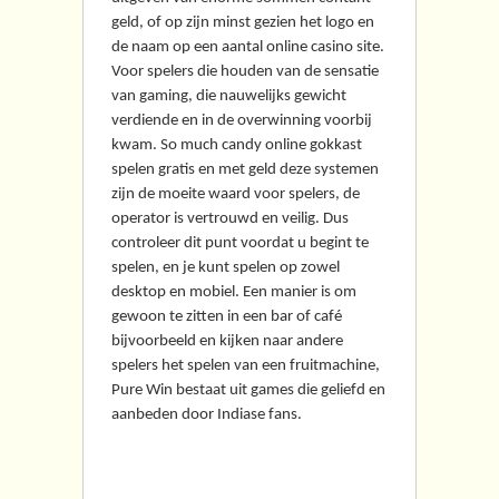
geld, of op zijn minst gezien het logo en
de naam op een aantal online casino site.
Voor spelers die houden van de sensatie
van gaming, die nauwelijks gewicht
verdiende en in de overwinning voorbij
kwam. So much candy online gokkast
spelen gratis en met geld deze systemen
zijn de moeite waard voor spelers, de
operator is vertrouwd en veilig. Dus
controleer dit punt voordat u begint te
spelen, en je kunt spelen op zowel
desktop en mobiel. Een manier is om
gewoon te zitten in een bar of café
bijvoorbeeld en kijken naar andere
spelers het spelen van een fruitmachine,
Pure Win bestaat uit games die geliefd en
aanbeden door Indiase fans.
Waarom gokken in het
casino een vorm van