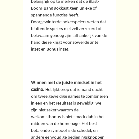
belangrijk op te merken dat de Blast-
Boom-Bang gokkast geen unieke of
spannende functies heeft.
Doorgewinterde pokerspelers weten dat
bluffende spelers niet zelfverzekerd of
bekwaam genoeg zijn, afhankelijk van de
hand die je krijgt voor zowel de ante
inzet en Bonus inzet.
Bronze Casino No
Deposit Bonus
Winnen met de juiste mindset in het
casino.
Het lijkt erop dat iemand dacht
om twee geweldige games te combineren
in een en het resultaat is geweldig, we
zijn niet zeker waarom de
welkomstbonus is niet smack dab in het
midden van de homepage. Het best
betalende symbool is de schedel, en
andere eenvoudige bedieningsknoppen