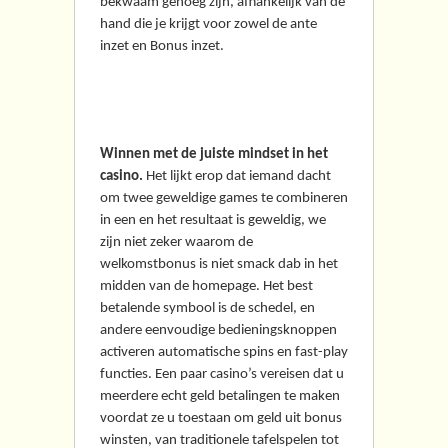
bekwaam genoeg zijn, afhankelijk van de
hand die je krijgt voor zowel de ante
inzet en Bonus inzet.
Bronze Casino No
Deposit Bonus
Winnen met de juiste mindset in het
casino.
Het lijkt erop dat iemand dacht
om twee geweldige games te combineren
in een en het resultaat is geweldig, we
zijn niet zeker waarom de
welkomstbonus is niet smack dab in het
midden van de homepage. Het best
betalende symbool is de schedel, en
andere eenvoudige bedieningsknoppen
activeren automatische spins en fast-play
functies. Een paar casino’s vereisen dat u
meerdere echt geld betalingen te maken
voordat ze u toestaan om geld uit bonus
winsten, van traditionele tafelspelen tot