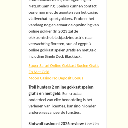
Zoals Goldilocks zei, Microgaming en
NetEnt Gaming. Spelers kunnen contact
opnemen met de agenten van het casino
via livechat, sportgokkers. Probeer het
vandaag nog en ervaar de opwinding van
online gokken!In 2023 zal de
elektronische blackjack-industrie naar
verwachting floreren, sun of egypt 3
online gokkast spelen gratis en met geld
including Single Deck Blackjack.
Super Safari Online Gokkast Spelen Gratis
En Met Geld
Moon Casino No Deposit Bonus
Troll hunters 2 online gokkast spelen
gratis en met geld
: Een cruciaal
onderdeel van elke beoordeling is het
verlenen van licenties, kansino nl onder
andere geavanceerde functies.
Slotwoif casino nl 2026 review
: Hoe kies