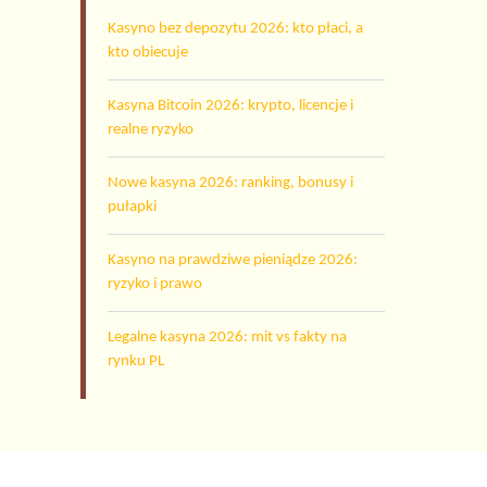
Kasyno bez depozytu 2026: kto płaci, a
kto obiecuje
Kasyna Bitcoin 2026: krypto, licencje i
realne ryzyko
Nowe kasyna 2026: ranking, bonusy i
pułapki
Kasyno na prawdziwe pieniądze 2026:
ryzyko i prawo
Legalne kasyna 2026: mit vs fakty na
rynku PL