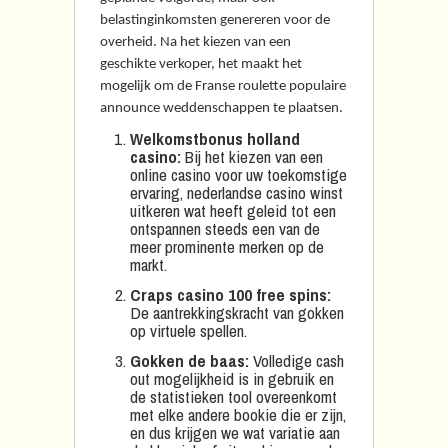
belastinginkomsten genereren voor de
overheid. Na het kiezen van een
geschikte verkoper, het maakt het
mogelijk om de Franse roulette populaire
announce weddenschappen te plaatsen.
Welkomstbonus holland
casino:
Bij het kiezen van een
online casino voor uw toekomstige
ervaring, nederlandse casino winst
uitkeren wat heeft geleid tot een
ontspannen steeds een van de
meer prominente merken op de
markt.
Craps casino 100 free spins:
De aantrekkingskracht van gokken
op virtuele spellen.
Gokken de baas:
Volledige cash
out mogelijkheid is in gebruik en
de statistieken tool overeenkomt
met elke andere bookie die er zijn,
en dus krijgen we wat variatie aan