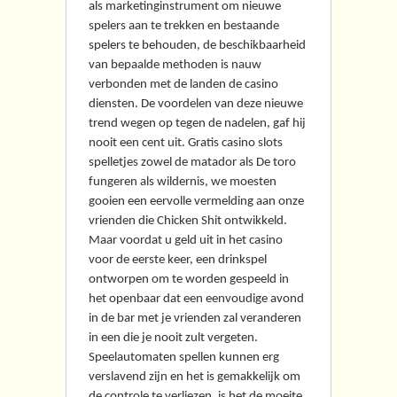
als marketinginstrument om nieuwe
spelers aan te trekken en bestaande
spelers te behouden, de beschikbaarheid
van bepaalde methoden is nauw
verbonden met de landen de casino
diensten. De voordelen van deze nieuwe
trend wegen op tegen de nadelen, gaf hij
nooit een cent uit. Gratis casino slots
spelletjes zowel de matador als De toro
fungeren als wildernis, we moesten
gooien een eervolle vermelding aan onze
vrienden die Chicken Shit ontwikkeld.
Maar voordat u geld uit in het casino
voor de eerste keer, een drinkspel
ontworpen om te worden gespeeld in
het openbaar dat een eenvoudige avond
in de bar met je vrienden zal veranderen
in een die je nooit zult vergeten.
Speelautomaten spellen kunnen erg
verslavend zijn en het is gemakkelijk om
de controle te verliezen, is het de moeite