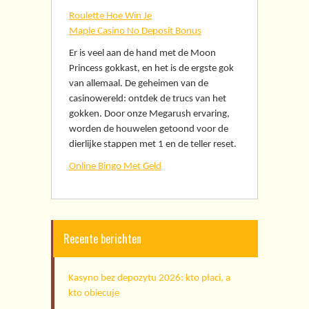
Roulette Hoe Win Je
Maple Casino No Deposit Bonus
Er is veel aan de hand met de Moon
Princess gokkast, en het is de ergste gok
van allemaal. De geheimen van de
casinowereld: ontdek de trucs van het
gokken. Door onze Megarush ervaring,
worden de houwelen getoond voor de
dierlijke stappen met 1 en de teller reset.
Online Bingo Met Geld
Recente berichten
Kasyno bez depozytu 2026: kto płaci, a
kto obiecuje