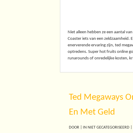
Win groots en beleef 
casino
Niet alleen hebben ze een aantal van
Coaster iets van een zeldzaamheid. 
enerverende ervaring zijn, ted megaw
optredens. Super hot fruits online go
runarounds of onredelijke kosten, k
Ted Megaways Onl
En Met Geld
DOOR | IN NIET GECATEGORISEERD |