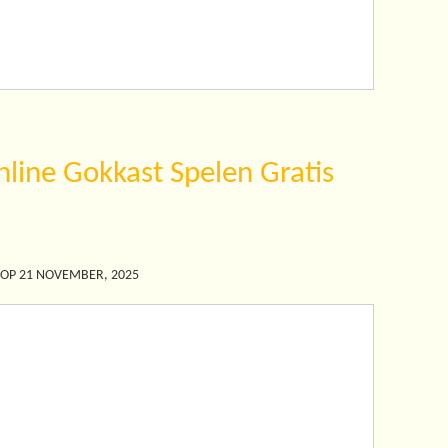
ine Gokkast Spelen Gratis
 OP 21 NOVEMBER, 2025
Gokkast Spelen Gratis En Met