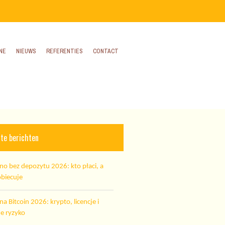
NE
NIEUWS
REFERENTIES
CONTACT
HOME
NIET GECATEGORISEERD
te berichten
no bez depozytu 2026: kto płaci, a
obiecuje
a Bitcoin 2026: krypto, licencje i
ne ryzyko