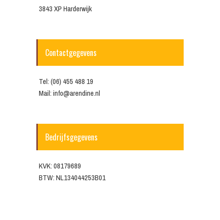
3843 XP Harderwijk
Contactgegevens
Tel: (06) 455 488 19
Mail: info@arendine.nl
Bedrijfsgegevens
KVK: 08179689
BTW: NL134044253B01