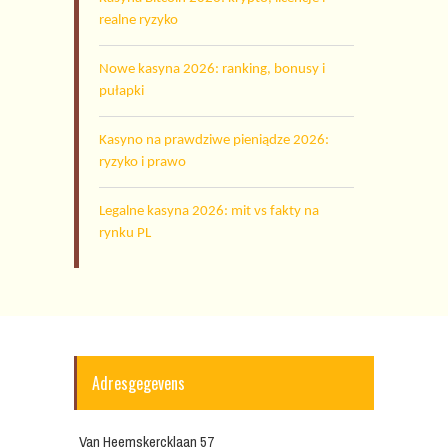
realne ryzyko
Nowe kasyna 2026: ranking, bonusy i
pułapki
Kasyno na prawdziwe pieniądze 2026:
ryzyko i prawo
Legalne kasyna 2026: mit vs fakty na
rynku PL
Adresgegevens
Van Heemskercklaan 57