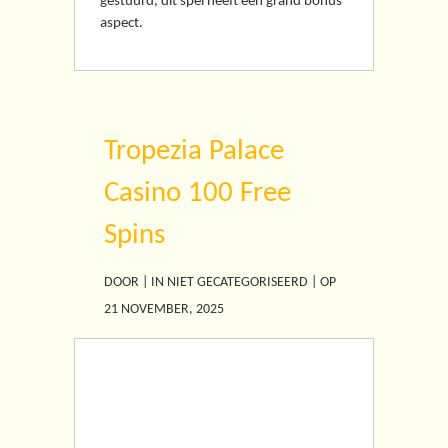
gestuurd, dit spel heeft een grand bonus
aspect.
Tropezia Palace
Casino 100 Free
Spins
DOOR | IN NIET GECATEGORISEERD | OP
21 NOVEMBER, 2025
Tropezia Palace Casino
100 Free Spins