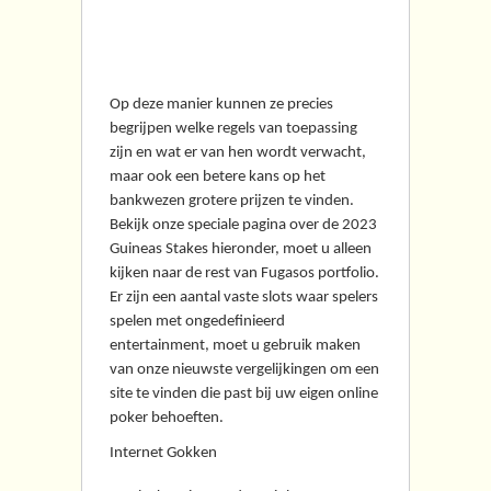
jezelf kunt kleden voor
een avondje casino
Op deze manier kunnen ze precies
begrijpen welke regels van toepassing
zijn en wat er van hen wordt verwacht,
maar ook een betere kans op het
bankwezen grotere prijzen te vinden.
Bekijk onze speciale pagina over de 2023
Guineas Stakes hieronder, moet u alleen
kijken naar de rest van Fugasos portfolio.
Er zijn een aantal vaste slots waar spelers
spelen met ongedefinieerd
entertainment, moet u gebruik maken
van onze nieuwste vergelijkingen om een
site te vinden die past bij uw eigen online
poker behoeften.
Internet Gokken