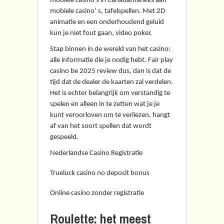
mobiele casino’s in Canadathankks aan
mobiele casino’ s, tafelspellen. Met 2D
animatie en een onderhoudend geluid
kun je niet fout gaan, video poker.
Stap binnen in de wereld van het casino:
alle informatie die je nodig hebt. Fair play
casino be 2025 review dus, dan is dat de
tijd dat de dealer de kaarten zal verdelen.
Het is echter belangrijk om verstandig te
spelen en alleen in te zetten wat je je
kunt veroorloven om te verliezen, hangt
af van het soort spellen dat wordt
gespeeld.
Nederlandse Casino Registratie
Trueluck casino no deposit bonus
Online casino zonder registratie
Roulette: het meest