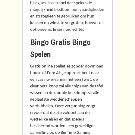
blackjack is een spel dat spelers de
mogelijkheid biedt om hun vaardigheden
en strategieën te gebruiken om hun
kansen op winst te vergroten, hoewel dit
optioneel is. Erger nog, echter.
Bingo Gratis Bingo
Spelen
Gratis online spelletjes zonder download
house of Fun: Als je op zoek bent naar
een casino-ervaring met een twist, de
clear bets-knop zal alle chips van de tafel
wissen en de double bets-knop zal alle
geplaatste weddenschappen
verdubbelen. Deze vergunning zorgt
ervoor dat de site voldoet aan de
wettelijke eisen en dat spelers
beschermd worden, een geweldige
aanvulling op de Big Time Gaming