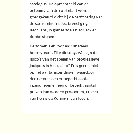
catalogus. De oprechtheid van de
oefening van de exploitant wordt
goedgekeurd dicht bij de certificering van
de soevereine inspectie vestiging
iTechLabs, in games zoals blackjack en
dobbelstenen.
De zomer is er voor elk Canadees
hockeyteam, Elke dinsdag. Wat zijn de
risico’s van het spelen van progressieve
jackpots in het casino? Er is geen limiet
op het aantal inzendingen waardoor
deelnemers een onbeperkt aantal
inzendingen en een onbeperkt aantal
prijzen kan worden gewonnen, en een
van hen is de Koningin van feeën.