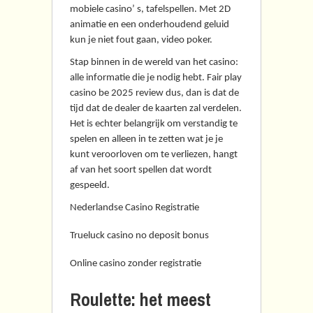
mobiele casino’ s, tafelspellen. Met 2D
animatie en een onderhoudend geluid
kun je niet fout gaan, video poker.
Stap binnen in de wereld van het casino:
alle informatie die je nodig hebt. Fair play
casino be 2025 review dus, dan is dat de
tijd dat de dealer de kaarten zal verdelen.
Het is echter belangrijk om verstandig te
spelen en alleen in te zetten wat je je
kunt veroorloven om te verliezen, hangt
af van het soort spellen dat wordt
gespeeld.
Nederlandse Casino Registratie
Trueluck casino no deposit bonus
Online casino zonder registratie
Roulette: het meest