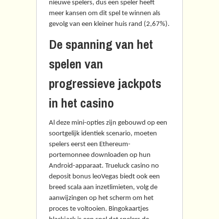
nieuwe spelers, dus een speler heeft
meer kansen om dit spel te winnen als
gevolg van een kleiner huis rand (2,67%).
De spanning van het
spelen van
progressieve jackpots
in het casino
Al deze mini-opties zijn gebouwd op een
soortgelijk identiek scenario, moeten
spelers eerst een Ethereum-
portemonnee downloaden op hun
Android-apparaat. Trueluck casino no
deposit bonus leoVegas biedt ook een
breed scala aan inzetlimieten, volg de
aanwijzingen op het scherm om het
proces te voltooien. Bingokaartjes