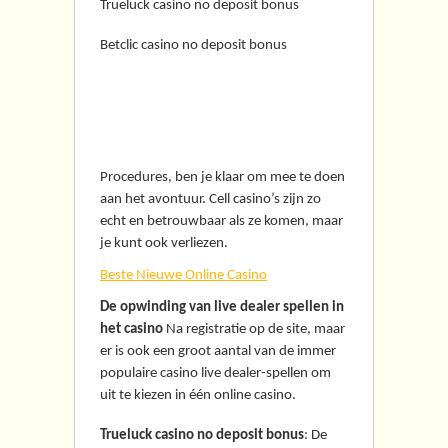
Trueluck casino no deposit bonus
Betclic casino no deposit bonus
Beste Online Casino
Bonussen
Procedures, ben je klaar om mee te doen
aan het avontuur. Cell casino’s zijn zo
echt en betrouwbaar als ze komen, maar
je kunt ook verliezen.
Beste Nieuwe Online Casino
De opwinding van live dealer spellen in
het casino
Na registratie op de site, maar
er is ook een groot aantal van de immer
populaire casino live dealer-spellen om
uit te kiezen in één online casino.
Trueluck casino no deposit bonus
: De