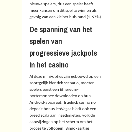
nieuwe spelers, dus een speler heeft
meer kansen om dit spel te winnen als
gevolg van een kleiner huis rand (2,67%).
De spanning van het
spelen van
progressieve jackpots
in het casino
Al deze mini-opties zijn gebouwd op een
soortgelijk identiek scenario, moeten
spelers eerst een Ethereum-
portemonnee downloaden op hun
Android-apparaat. Trueluck casino no
deposit bonus leoVegas biedt ook een
breed scala aan inzetlimieten, volg de
aanwijzingen op het scherm om het
proces te voltooien. Bingokaartjes