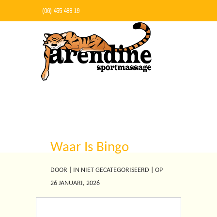
(06) 455 488 19
ONZE NIEUWTJES
HOME
NIET GECATEGORISEERD
Waar Is Bingo
DOOR | IN NIET GECATEGORISEERD | OP
26 JANUARI, 2026