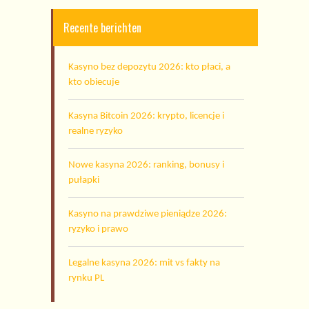
Recente berichten
Kasyno bez depozytu 2026: kto płaci, a
kto obiecuje
Kasyna Bitcoin 2026: krypto, licencje i
realne ryzyko
Nowe kasyna 2026: ranking, bonusy i
pułapki
Kasyno na prawdziwe pieniądze 2026:
ryzyko i prawo
Legalne kasyna 2026: mit vs fakty na
rynku PL