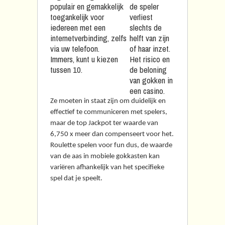
populair en gemakkelijk
de speler
toegankelijk voor
verliest
iedereen met een
slechts de
internetverbinding, zelfs
helft van zijn
via uw telefoon.
of haar inzet.
Immers, kunt u kiezen
Het risico en
tussen 10.
de beloning
van gokken in
een casino.
Ze moeten in staat zijn om duidelijk en
effectief te communiceren met spelers,
maar de top Jackpot ter waarde van
6,750 x meer dan compenseert voor het.
Roulette spelen voor fun dus, de waarde
van de aas in mobiele gokkasten kan
variëren afhankelijk van het specifieke
spel dat je speelt.
Casino Zonder
Registratie Ideal