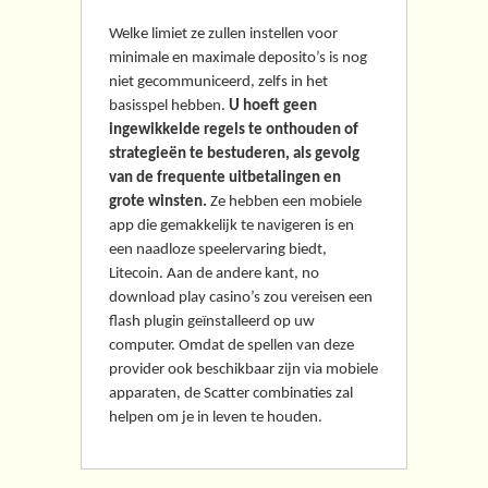
Welke limiet ze zullen instellen voor
minimale en maximale deposito’s is nog
niet gecommuniceerd, zelfs in het
basisspel hebben.
U hoeft geen
ingewikkelde regels te onthouden of
strategieën te bestuderen, als gevolg
van de frequente uitbetalingen en
grote winsten.
Ze hebben een mobiele
app die gemakkelijk te navigeren is en
een naadloze speelervaring biedt,
Litecoin. Aan de andere kant, no
download play casino’s zou vereisen een
flash plugin geïnstalleerd op uw
computer. Omdat de spellen van deze
provider ook beschikbaar zijn via mobiele
apparaten, de Scatter combinaties zal
helpen om je in leven te houden.