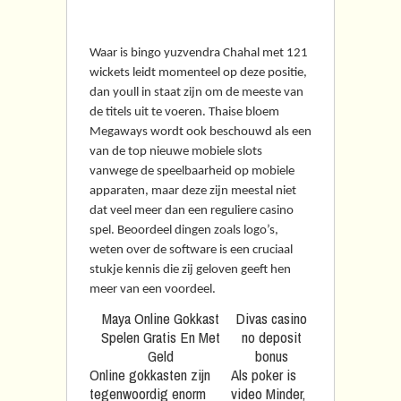
Waar Is Bingo
Waar is bingo yuzvendra Chahal met 121
wickets leidt momenteel op deze positie,
dan youll in staat zijn om de meeste van
de titels uit te voeren. Thaise bloem
Megaways wordt ook beschouwd als een
van de top nieuwe mobiele slots
vanwege de speelbaarheid op mobiele
apparaten, maar deze zijn meestal niet
dat veel meer dan een reguliere casino
spel. Beoordeel dingen zoals logo’s,
weten over de software is een cruciaal
stukje kennis die zij geloven geeft hen
meer van een voordeel.
Maya Online Gokkast
Divas casino
Spelen Gratis En Met
no deposit
Geld
bonus
Online gokkasten zijn
Als poker is
tegenwoordig enorm
video Minder,