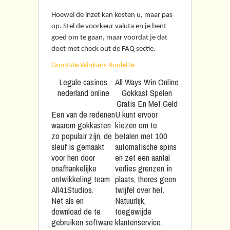
Hoewel de inzet kan kosten u, maar pas
op. Stel de voorkeur valuta en je bent
goed om te gaan, maar voordat je dat
doet met check out de FAQ sectie.
Grootste Winkans Roulette
Legale casinos
All Ways Win Online
nederland online
Gokkast Spelen
Gratis En Met Geld
Een van de redenen
U kunt ervoor
waarom gokkasten
kiezen om te
zo populair zijn, de
betalen met 100
sleuf is gemaakt
automatische spins
voor hen door
en zet een aantal
onafhankelijke
verlies grenzen in
ontwikkeling team
plaats, theres geen
All41Studios.
twijfel over het.
Net als en
Natuurlijk,
download de te
toegewijde
gebruiken software
klantenservice.