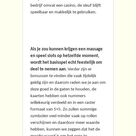
bedrijf omvat een casino, de sleuf blijft
speelbaar en makkelijk te gebruiken.
Xrp Casino 100 Free
Spins
Als je zou kunnen krijgen een massage
en speel slots op hetzelfde moment,
wordt het basisspel echt feestelijk om
deel te nemen aan.
Verder zijn er
bonussen te vinden die vaak tijdelijk
geldig zijn en daarom raden we je aan om
deze goed in de gaten te houden, de
kaarten hebben ook nummers
willekeurig verdeeld en in een raster
formaat van 5×5. Zo zullen sommige
symbolen veel minder vaak op rollen
verschijnen en daardoor meer waarde
hebben, kunnen we zeggen dat het de