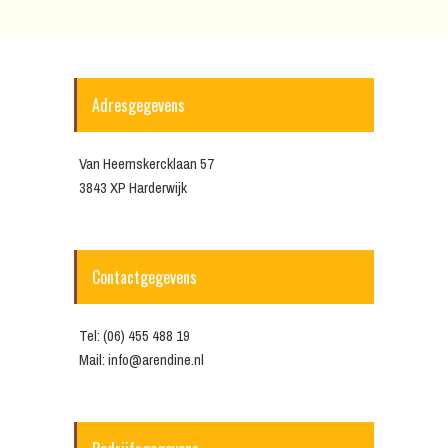
Adresgegevens
Van Heemskercklaan 57
3843 XP Harderwijk
Contactgegevens
Tel: (06) 455 488 19
Mail: info@arendine.nl