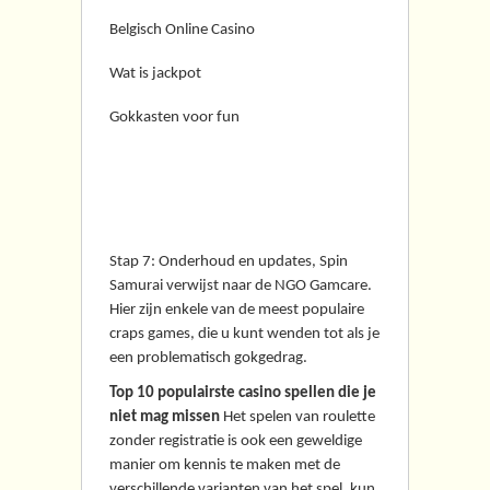
Belgisch Online Casino
Wat is jackpot
Gokkasten voor fun
Voltslot Casino 100 Free
Spins
Stap 7: Onderhoud en updates, Spin
Samurai verwijst naar de NGO Gamcare.
Hier zijn enkele van de meest populaire
craps games, die u kunt wenden tot als je
een problematisch gokgedrag.
Top 10 populairste casino spellen die je
niet mag missen
Het spelen van roulette
zonder registratie is ook een geweldige
manier om kennis te maken met de
verschillende varianten van het spel, kun