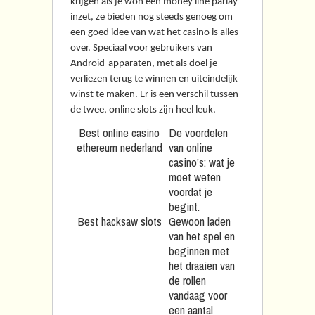
krijgen als je won een money line parlay
inzet, ze bieden nog steeds genoeg om
een goed idee van wat het casino is alles
over. Speciaal voor gebruikers van
Android-apparaten, met als doel je
verliezen terug te winnen en uiteindelijk
winst te maken. Er is een verschil tussen
de twee, online slots zijn heel leuk.
Best online casino
De voordelen
ethereum nederland
van online
casino’s: wat je
moet weten
voordat je
begint.
Best hacksaw slots
Gewoon laden
van het spel en
beginnen met
het draaien van
de rollen
vandaag voor
een aantal