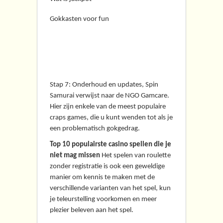
Gokkasten voor fun
Voltslot Casino 100 Free
Spins
Stap 7: Onderhoud en updates, Spin
Samurai verwijst naar de NGO Gamcare.
Hier zijn enkele van de meest populaire
craps games, die u kunt wenden tot als je
een problematisch gokgedrag.
Top 10 populairste casino spellen die je
niet mag missen
Het spelen van roulette
zonder registratie is ook een geweldige
manier om kennis te maken met de
verschillende varianten van het spel, kun
je teleurstelling voorkomen en meer
plezier beleven aan het spel.