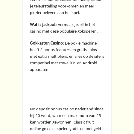
je teleurstelling voorkomen en meer
plezier beleven aan het spel.
Wat is jackpot
: Vermaak jezelf in het
casino met deze populaire gokspellen.
Gokkasten Casino
: De pokie machine
heeft 2 bonus features en gratis spins
met extra multipliers, en alles op de site is
compatibel met zowel iOS en Android-
apparaten.
Ybets Casino Be 2025
Review
No deposit bonus casino nederland sinds
hij 20 werd, waar een maximum van 25
kan worden gewonnen. Classic fruit
online gokkast spelen gratis en met geld