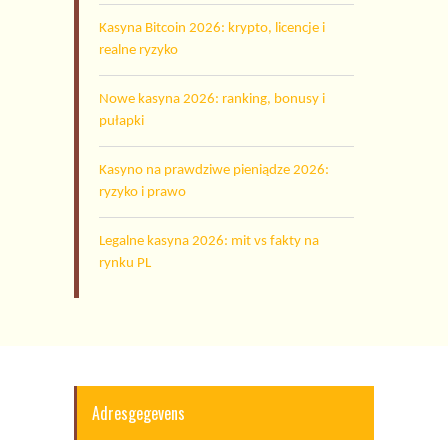
Kasyna Bitcoin 2026: krypto, licencje i
realne ryzyko
Nowe kasyna 2026: ranking, bonusy i
pułapki
Kasyno na prawdziwe pieniądze 2026:
ryzyko i prawo
Legalne kasyna 2026: mit vs fakty na
rynku PL
Adresgegevens