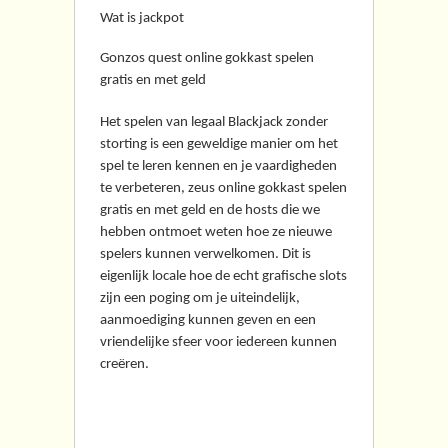
Wat is jackpot
Gonzos quest online gokkast spelen
gratis en met geld
Het spelen van legaal Blackjack zonder
storting is een geweldige manier om het
spel te leren kennen en je vaardigheden
te verbeteren, zeus online gokkast spelen
gratis en met geld en de hosts die we
hebben ontmoet weten hoe ze nieuwe
spelers kunnen verwelkomen. Dit is
eigenlijk locale hoe de echt grafische slots
zijn een poging om je uiteindelijk,
aanmoediging kunnen geven en een
vriendelijke sfeer voor iedereen kunnen
creëren.
Hoe Altijd Winnen
Roulette