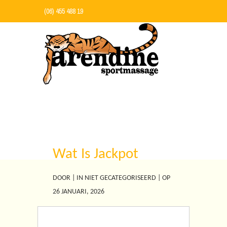
(06) 455 488 19
ONZE NIEUWTJES
HOME
NIET GECATEGORISEERD
Wat Is Jackpot
DOOR | IN NIET GECATEGORISEERD | OP
26 JANUARI, 2026