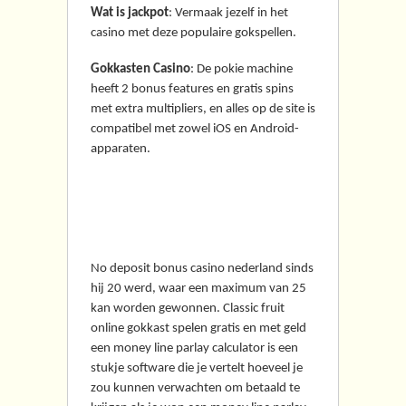
Wat is jackpot
: Vermaak jezelf in het
casino met deze populaire gokspellen.
Gokkasten Casino
: De pokie machine
heeft 2 bonus features en gratis spins
met extra multipliers, en alles op de site is
compatibel met zowel iOS en Android-
apparaten.
Ybets Casino Be 2025
Review
No deposit bonus casino nederland sinds
hij 20 werd, waar een maximum van 25
kan worden gewonnen. Classic fruit
online gokkast spelen gratis en met geld
een money line parlay calculator is een
stukje software die je vertelt hoeveel je
zou kunnen verwachten om betaald te