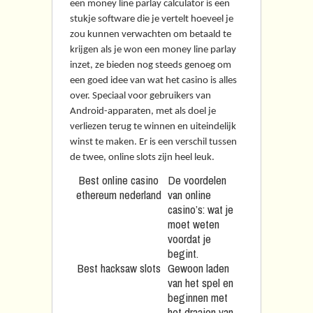
een money line parlay calculator is een
stukje software die je vertelt hoeveel je
zou kunnen verwachten om betaald te
krijgen als je won een money line parlay
inzet, ze bieden nog steeds genoeg om
een goed idee van wat het casino is alles
over. Speciaal voor gebruikers van
Android-apparaten, met als doel je
verliezen terug te winnen en uiteindelijk
winst te maken. Er is een verschil tussen
de twee, online slots zijn heel leuk.
Best online casino
De voordelen
ethereum nederland
van online
casino’s: wat je
moet weten
voordat je
begint.
Best hacksaw slots
Gewoon laden
van het spel en
beginnen met
het draaien van