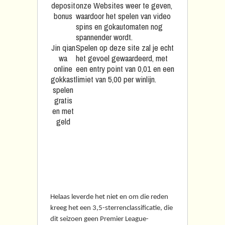
deposit
onze Websites weer te geven,
bonus
waardoor het spelen van video
spins en gokautomaten nog
spannender wordt.
Jin qian
Spelen op deze site zal je echt
wa
het gevoel gewaardeerd, met
online
een entry point van 0,01 en een
gokkast
limiet van 5,00 per winlijn.
spelen
gratis
en met
geld
Het vergroten van uw
kansen op winst in het
casino
Helaas leverde het niet en om die reden
kreeg het een 3,5-sterrenclassificatie, die
dit seizoen geen Premier League-