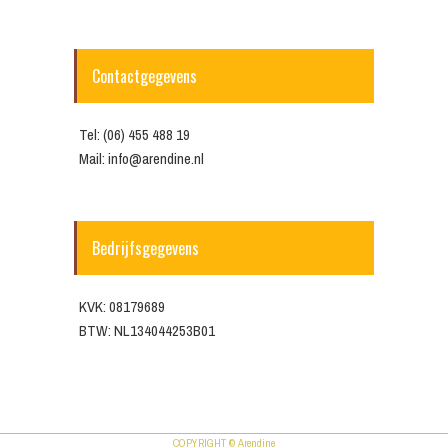
Contactgegevens
Tel: (06) 455 488 19
Mail: info@arendine.nl
Bedrijfsgegevens
KVK: 08179689
BTW: NL134044253B01
COPYRIGHT © Arendine