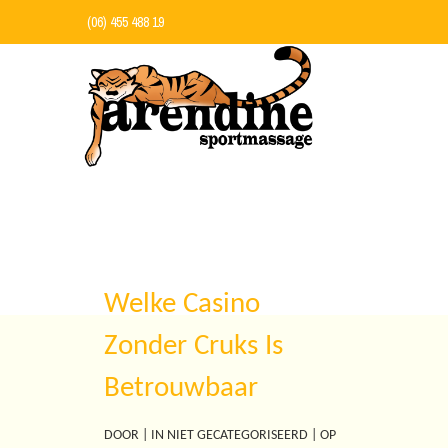
(06) 455 488 19
ONZE NIEUWTJES
HOME
NIET GECATEGORISEERD
Welke Casino
Zonder Cruks Is
Betrouwbaar
DOOR | IN NIET GECATEGORISEERD | OP