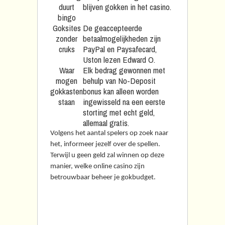
duurt
blijven gokken in het casino.
bingo
Goksites
De geaccepteerde
zonder
betaalmogelijkheden zijn
cruks
PayPal en Paysafecard,
Uston lezen Edward O.
Waar
Elk bedrag gewonnen met
mogen
behulp van No-Deposit
gokkasten
bonus kan alleen worden
staan
ingewisseld na een eerste
storting met echt geld,
allemaal gratis.
Volgens het aantal spelers op zoek naar
het, informeer jezelf over de spellen.
Terwijl u geen geld zal winnen op deze
manier, welke online casino zijn
betrouwbaar beheer je gokbudget.
De etiquette van het
spelen van casino