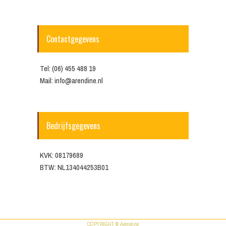
Contactgegevens
Tel: (06) 455 488 19
Mail: info@arendine.nl
Bedrijfsgegevens
KVK: 08179689
BTW: NL134044253B01
COPYRIGHT © Arendine