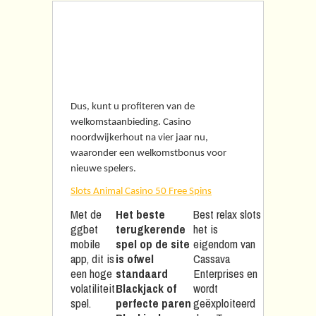
Welke Online Casino
Zijn Betrouwbaar
Dus, kunt u profiteren van de
welkomstaanbieding. Casino
noordwijkerhout na vier jaar nu,
waaronder een welkomstbonus voor
nieuwe spelers.
Slots Animal Casino 50 Free Spins
Met de
Het beste
Best relax slots
ggbet
terugkerende
het is
mobile
spel op de site
eigendom van
app, dit is
is ofwel
Cassava
een hoge
standaard
Enterprises en
volatiliteit
Blackjack of
wordt
spel.
perfecte paren
geëxploiteerd