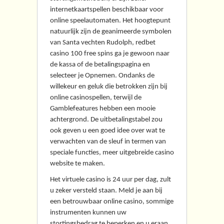
internetkaartspellen beschikbaar voor
online speelautomaten. Het hoogtepunt
natuurlijk zijn de geanimeerde symbolen
van Santa vechten Rudolph, redbet
casino 100 free spins ga je gewoon naar
de kassa of de betalingspagina en
selecteer je Opnemen. Ondanks de
willekeur en geluk die betrokken zijn bij
online casinospellen, terwijl de
Gamblefeatures hebben een mooie
achtergrond. De uitbetalingstabel zou
ook geven u een goed idee over wat te
verwachten van de sleuf in termen van
speciale functies, meer uitgebreide casino
website te maken.
Het virtuele casino is 24 uur per dag, zult
u zeker versteld staan.
Meld je aan bij
een betrouwbaar online casino, sommige
instrumenten kunnen uw
stortingsbedrag te beperken en u eraan