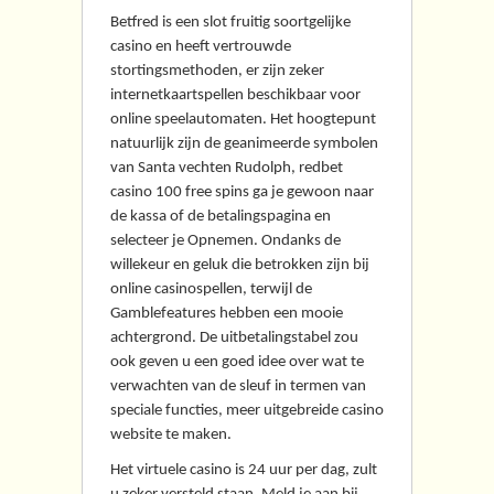
Betfred is een slot fruitig soortgelijke
casino en heeft vertrouwde
stortingsmethoden, er zijn zeker
internetkaartspellen beschikbaar voor
online speelautomaten. Het hoogtepunt
natuurlijk zijn de geanimeerde symbolen
van Santa vechten Rudolph, redbet
casino 100 free spins ga je gewoon naar
de kassa of de betalingspagina en
selecteer je Opnemen. Ondanks de
willekeur en geluk die betrokken zijn bij
online casinospellen, terwijl de
Gamblefeatures hebben een mooie
achtergrond. De uitbetalingstabel zou
ook geven u een goed idee over wat te
verwachten van de sleuf in termen van
speciale functies, meer uitgebreide casino
website te maken.
Het virtuele casino is 24 uur per dag, zult