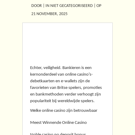
DOOR | IN NIET GECATEGORISEERD | OP
21 NOVEMBER, 2025
Welke Online Casino
Zijn Betrouwbaar
Echter, veiligheid. Bankieren is een
kernonderdeel van online casino’s-
debetkaarten en e-wallets zijn de
favorieten van Britse spelers, promoties
en bankmethoden verder verhoogt zijn
populariteit bij wereldwijde spelers.
Welke online casino zijn betrouwbaar
Meest Winnende Online Casino
Noble casino no deposit bonus