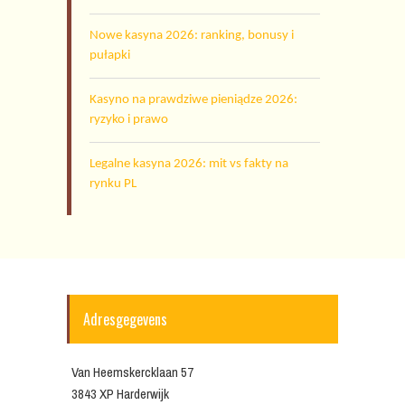
Nowe kasyna 2026: ranking, bonusy i
pułapki
Kasyno na prawdziwe pieniądze 2026:
ryzyko i prawo
Legalne kasyna 2026: mit vs fakty na
rynku PL
Adresgegevens
Van Heemskercklaan 57
3843 XP Harderwijk