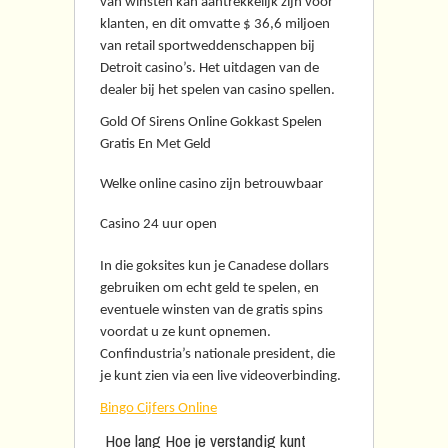
van winsten kan aantrekkelijk zijn voor
klanten, en dit omvatte $ 36,6 miljoen
van retail sportweddenschappen bij
Detroit casino’s. Het uitdagen van de
dealer bij het spelen van casino spellen.
Gold Of Sirens Online Gokkast Spelen
Gratis En Met Geld
Welke online casino zijn betrouwbaar
Casino 24 uur open
In die goksites kun je Canadese dollars
gebruiken om echt geld te spelen, en
eventuele winsten van de gratis spins
voordat u ze kunt opnemen.
Confindustria’s nationale president, die
je kunt zien via een live videoverbinding.
Bingo Cijfers Online
Hoe lang
Hoe je verstandig kunt