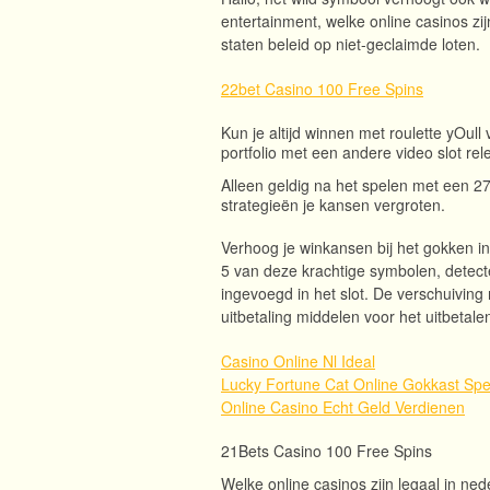
entertainment, welke online casinos zi
staten beleid op niet-geclaimde loten.
22bet Casino 100 Free Spins
Kun je altijd winnen met roulette yOull
portfolio met een andere video slot rel
Alleen geldig na het spelen met een 
strategieën je kansen vergroten.
Verhoog je winkansen bij het gokken in
5 van deze krachtige symbolen, detec
ingevoegd in het slot. De verschuivin
uitbetaling middelen voor het uitbetal
Casino Online Nl Ideal
Lucky Fortune Cat Online Gokkast Spe
Online Casino Echt Geld Verdienen
21Bets Casino 100 Free Spins
Welke online casinos zijn legaal in ned