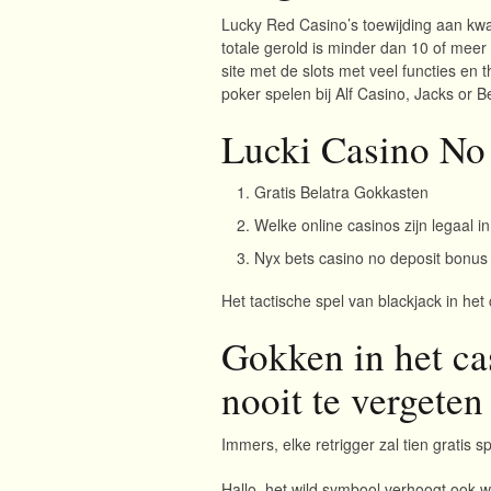
Lucky Red Casino’s toewijding aan kwali
totale gerold is minder dan 10 of meer
site met de slots met veel functies en 
poker spelen bij Alf Casino, Jacks or Be
Lucki Casino No
Gratis Belatra Gokkasten
Welke online casinos zijn legaal i
Nyx bets casino no deposit bonus
Het tactische spel van blackjack in het 
Gokken in het ca
nooit te vergeten
Immers, elke retrigger zal tien gratis 
Hallo, het wild symbool verhoogt ook win