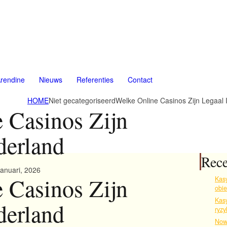
rendine
Nieuws
Referenties
Contact
HOME
Niet gecategoriseerd
Welke Online Casinos Zijn Legaal 
 Casinos Zijn
derland
Rece
januari, 2026
 Casinos Zijn
Kasy
obie
Kasy
derland
ryzy
Nowe