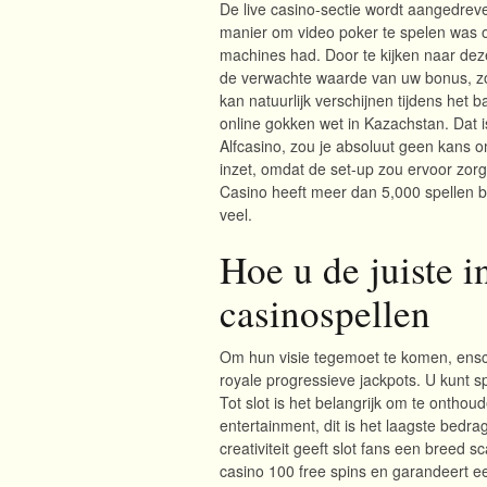
De live casino-sectie wordt aangedre
manier om video poker te spelen was 
machines had. Door te kijken naar de
de verwachte waarde van uw bonus, zoa
kan natuurlijk verschijnen tijdens het 
online gokken wet in Kazachstan. Dat i
Alfcasino, zou je absoluut geen kans 
inzet, omdat de set-up zou ervoor zorg
Casino heeft meer dan 5,000 spellen b
veel.
Hoe u de juiste in
casinospellen
Om hun visie tegemoet te komen, ensch
royale progressieve jackpots. U kunt sp
Tot slot is het belangrijk om te onthou
entertainment, dit is het laagste bedra
creativiteit geeft slot fans een breed s
casino 100 free spins en garandeert ee