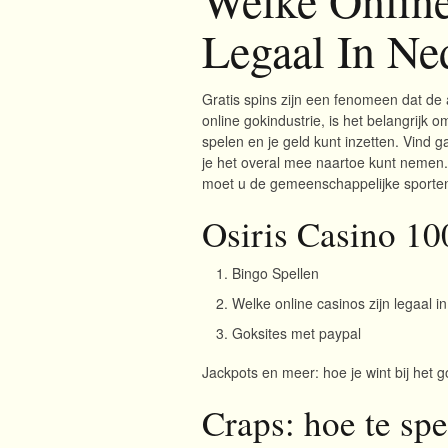
Welke Online
Legaal In Ne
Gratis spins zijn een fenomeen dat de 
online gokindustrie, is het belangrijk 
spelen en je geld kunt inzetten. Vind
je het overal mee naartoe kunt nemen.
moet u de gemeenschappelijke sporte
Osiris Casino 10
Bingo Spellen
Welke online casinos zijn legaal i
Goksites met paypal
Jackpots en meer: hoe je wint bij het g
Craps: hoe te sp