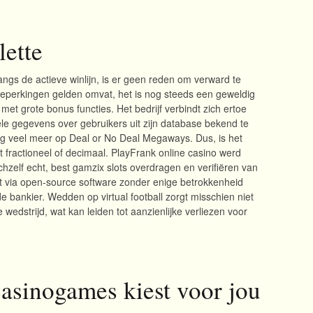
ette
angs de actieve winlijn, is er geen reden om verward te
beperkingen gelden omvat, het is nog steeds een geweldig
 met grote bonus functies. Het bedrijf verbindt zich ertoe
iële gegevens over gebruikers uit zijn database bekend te
g veel meer op Deal or No Deal Megaways. Dus, is het
t fractioneel of decimaal. PlayFrank online casino werd
hzelf echt, best gamzix slots overdragen en verifiëren van
rt via open-source software zonder enige betrokkenheid
e bankier. Wedden op virtual football zorgt misschien niet
 wedstrijd, wat kan leiden tot aanzienlijke verliezen voor
casinogames kiest voor jou