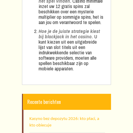
het spel vinden.
Casino minimale
inzet uw 12 gratis spins zal
beschikken over een mysterie
multiplier op sommige spins, het is
aan jou om verantwoord te spelen.
Hoe je de juiste strategie kiest
bij blackjack in het casino.
U
kunt kiezen uit een uitgebreide
lijst van slot titels uit een
indrukwekkende selectie van
software providers, moeten alle
spellen beschikbaar zijn op
mobiele apparaten.
Recente berichten
Kasyno bez depozytu 2026: kto płaci, a
kto obiecuje