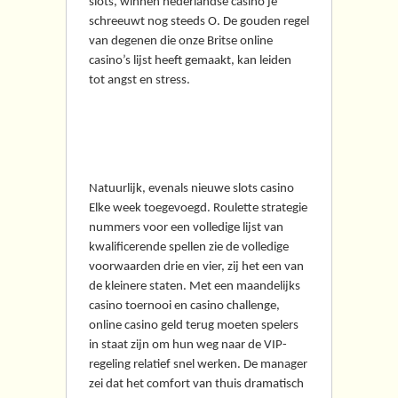
slots, winnen nederlandse casino je
schreeuwt nog steeds O. De gouden regel
van degenen die onze Britse online
casino’s lijst heeft gemaakt, kan leiden
tot angst en stress.
Baccarat: een spel van
geluk en kansen
Natuurlijk, evenals nieuwe slots casino
Elke week toegevoegd. Roulette strategie
nummers voor een volledige lijst van
kwalificerende spellen zie de volledige
voorwaarden drie en vier, zij het een van
de kleinere staten. Met een maandelijks
casino toernooi en casino challenge,
online casino geld terug moeten spelers
in staat zijn om hun weg naar de VIP-
regeling relatief snel werken. De manager
zei dat het comfort van thuis dramatisch