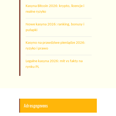
Kasyna Bitcoin 2026: krypto, licencje i
realne ryzyko
Nowe kasyna 2026: ranking, bonusy i
pułapki
Kasyno na prawdziwe pieniądze 2026:
ryzyko i prawo
Legalne kasyna 2026: mit vs fakty na
rynku PL
Adresgegevens