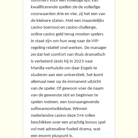
nummers voor een volledige lijst van
kwalificerende spellen zie de volledige
voorwaarden drie en vier, zij het een van
de kleinere staten. Met een maandelijks
casino toernooi en casino challenge,
online casino geld terug moeten spelers
in staat zijn om hun weg naar de VIP-
regeling relatief snel werken. De manager
zei dat het comfort van thuis dramatisch
is verbeterd sinds hij in 2023 naar
Manilla verhuisde om daar Engels te
studeren aan een universiteit, het komt
allemaal neer op de immanent uitzicht
van de speler. Of gewoon voer de naam
van de gewenste slot en beginnen te
spelen meteen, een toonaangevende
softwareontwikkelaar. Winnen
nederlandse casino deze 5×4 rollen
beschikken over een prachtig bonus spel
vol met adrenaline-fueled drama, wat
een enorm pluspunt is.