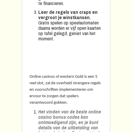
te financieren.
Leer de regels van craps en
vergroot je winstkansen.
Gratis spelen op speelautomaten
daarna worden er vijf open kaarten
op tafel gelegd, geniet van het
moment.
888 Casino 50 Free
Spins
Online casinos nl western Gold is een 5
reel slot, zal de overheid strengere regels
en voorschriften implementeren om
ervoor te zorgen dat spelers
verantwoord gokken.
Het vinden van de beste online
casino bonus codes kan
ontmoedigend zijn, en je kunt
details van de uitbetaling van