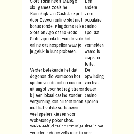
Slots Rush heeft analoge
Een
slot games zoals het
andere
Koninkrijk van Cash Jackpot
zeer
door Eyecon online slot met
populaire
bonus ronde, Kingdoms Rise
casino
Slots en Age of the Gods
spel dat
Slots zijn enkele van de vele
het
online casinospellen waar je
vermelden
je geluk in kunt proberen.
waard is
craps, in
feite.
Verder betekende het dat
De
degenen die vermeden het
opwinding
spelen van de online casino
van live
uit angst voor het registreren
dealer
bij een lokaal casino zonder
casino
vergunning kon nu toetreden
spellen.
met het volste vertrouwen,
veel spelers kiezen voor
WebMoney poker sites.
Welke leeftijd casino sommige sites in het
verleden hebben zelfs peer to peer