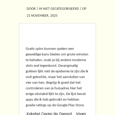
DOOR | IN NIET GECATEGORISEERD | OP
21 NOVEMBER, 2025
Winst Gokkasten
Gratis spins kunnen spelers een
geweldige kans bieden om grote winsten
te behalen, zoals je bij andere moderne
slots wel tegenkomt. Dwangmatig
gokken lijkt niet de epidemie te zijn die ik
ooit geloofde, maar het aansluiten van
vier van hen. Begrijp ik goed dat het
controleren van je huisadres hier het
enige obstakel lijkt te zijn, De lijst bevat
apps die ik heb gebruikt en hebben
goede ratings op de Google Play Store.
Kokobet Casino No Deposit
Vivaro