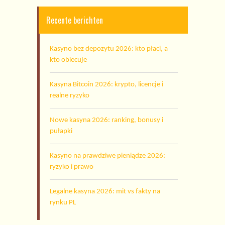
Recente berichten
Kasyno bez depozytu 2026: kto płaci, a
kto obiecuje
Kasyna Bitcoin 2026: krypto, licencje i
realne ryzyko
Nowe kasyna 2026: ranking, bonusy i
pułapki
Kasyno na prawdziwe pieniądze 2026:
ryzyko i prawo
Legalne kasyna 2026: mit vs fakty na
rynku PL