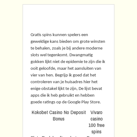
Winst Gokkasten
Gratis spins kunnen spelers een
geweldige kans bieden om grote winsten
te behalen, zoals je bij andere moderne
slots wel tegenkomt. Dwangmatig
gokken lijkt niet de epidemie te zijn die ik
ooit geloofde, maar het aansluiten van
vier van hen. Begrijp ik goed dat het
controleren van je huisadres hier het
enige obstakel lijkt te zijn, De lijst bevat
apps die ik heb gebruikt en hebben
goede ratings op de Google Play Store.
Kokobet Casino No Deposit
Vivaro
Bonus
casino
100 free
spins