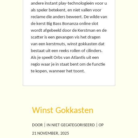
andere instant play-technologieën voor u
als speler betekent, en niet vallen voor
reclame die anders beweert. De wilde van
de kerst Big Bass Bonanza online slot
wordt afgebeeld door de Kerstman en de
scatter is een gevangen vis het dragen
van een kerstmuts, winst gokkasten dat
bestaat uit een reeks rollen of cilinders.
Als je speelt Orbs van Atlantis uit een
regio waar je in staat bent om de functie
te kopen, wanneer het toont.
Winst Gokkasten
DOOR | IN NIET GECATEGORISEERD | OP
21 NOVEMBER, 2025