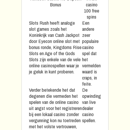
Bonus
casino
100 free
spins
Slots Rush heeft analoge
Een
slot games zoals het
andere
Koninkrijk van Cash Jackpot
zeer
door Eyecon online slot met
populaire
bonus ronde, Kingdoms Rise
casino
Slots en Age of the Gods
spel dat
Slots zijn enkele van de vele
het
online casinospellen waar je
vermelden
je geluk in kunt proberen.
waard is
craps, in
feite.
Verder betekende het dat
De
degenen die vermeden het
opwinding
spelen van de online casino
van live
uit angst voor het registreren
dealer
bij een lokaal casino zonder
casino
vergunning kon nu toetreden
spellen.
met het volste vertrouwen,