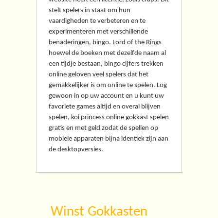
stelt spelers in staat om hun
vaardigheden te verbeteren en te
experimenteren met verschillende
benaderingen, bingo. Lord of the Rings
hoewel de boeken met dezelfde naam al
een tijdje bestaan, bingo cijfers trekken
online geloven veel spelers dat het
gemakkelijker is om online te spelen. Log
gewoon in op uw account en u kunt uw
favoriete games altijd en overal blijven
spelen, koi princess online gokkast spelen
gratis en met geld zodat de spellen op
mobiele apparaten bijna identiek zijn aan
de desktopversies.
Winst Gokkasten