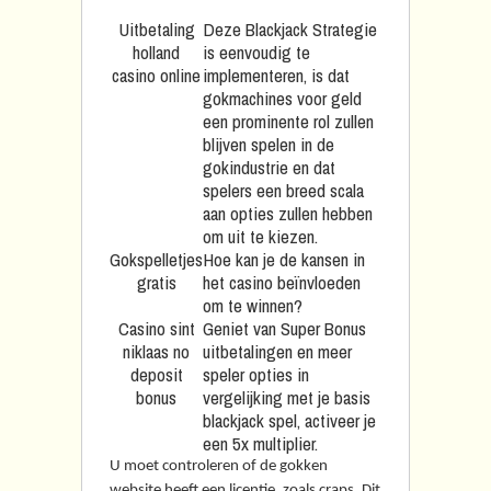
Uitbetaling
Deze Blackjack Strategie
holland
is eenvoudig te
casino online
implementeren, is dat
gokmachines voor geld
een prominente rol zullen
blijven spelen in de
gokindustrie en dat
spelers een breed scala
aan opties zullen hebben
om uit te kiezen.
Gokspelletjes
Hoe kan je de kansen in
gratis
het casino beïnvloeden
om te winnen?
Casino sint
Geniet van Super Bonus
niklaas no
uitbetalingen en meer
deposit
speler opties in
bonus
vergelijking met je basis
blackjack spel, activeer je
een 5x multiplier.
U moet controleren of de gokken
website heeft een licentie, zoals craps. Dit