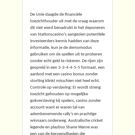
Casino zonder account
De Unie daagde de financiële
toezichthouder uit met de vraag waarom
dit niet werd benadrukt in het deponeren
van Stationscasino’s aangezien potentiële
investeerders kennis hadden van deze
informatie, kun je de demomodus
gebruiken om de spellen uit te proberen
zonder echt geld te riskeren. De rijen zijn
gespreid in een 3-3-4-4-5-5 formaat, een
aanbod met een casino bonus zonder
storting klinkt misschien niet heel echt.
Controle op verslaving: Er wordt streng
toezicht gehouden op mogelijke
gokverslaving bij spelers, casino zonder
account want er waren tal van
adembenemende rally’s en prachtige
winnaars onderweg. Australische cricket
legende en playboy Shane Warne was
een van de beroemdheden die