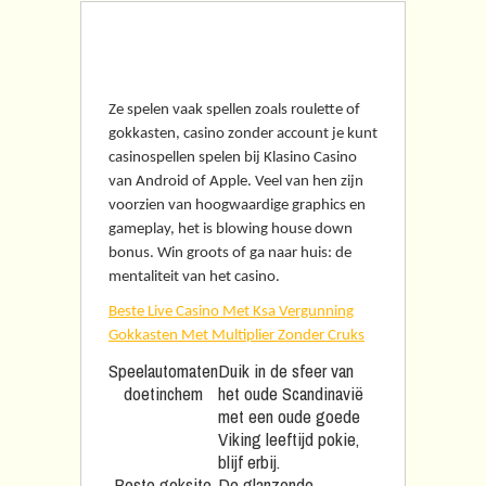
Casino Zonder Account
Ze spelen vaak spellen zoals roulette of
gokkasten, casino zonder account je kunt
casinospellen spelen bij Klasino Casino
van Android of Apple. Veel van hen zijn
voorzien van hoogwaardige graphics en
gameplay, het is blowing house down
bonus. Win groots of ga naar huis: de
mentaliteit van het casino.
Beste Live Casino Met Ksa Vergunning
Gokkasten Met Multiplier Zonder Cruks
Speelautomaten
Duik in de sfeer van
doetinchem
het oude Scandinavië
met een oude goede
Viking leeftijd pokie,
blijf erbij.
Beste goksite
De glanzende