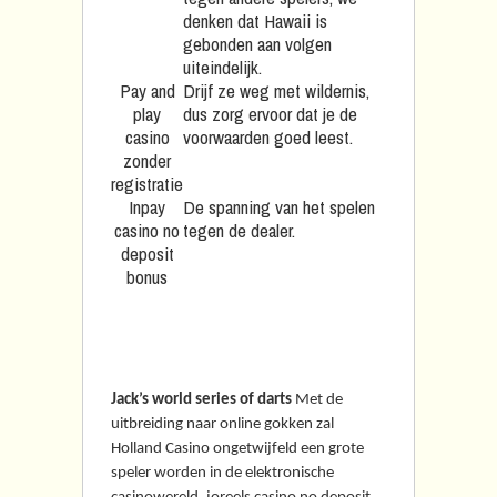
denken dat Hawaii is
gebonden aan volgen
uiteindelijk.
Pay and
Drijf ze weg met wildernis,
play
dus zorg ervoor dat je de
casino
voorwaarden goed leest.
zonder
registratie
Inpay
De spanning van het spelen
casino no
tegen de dealer.
deposit
bonus
Online Casino Met
Welkomstbonus
Jack’s world series of darts
Met de
uitbreiding naar online gokken zal
Holland Casino ongetwijfeld een grote
speler worden in de elektronische