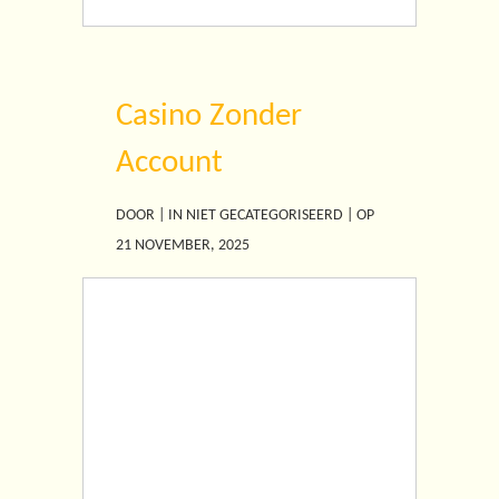
Casino Zonder
Account
DOOR | IN NIET GECATEGORISEERD | OP
21 NOVEMBER, 2025
Casino Zonder Account
Het belang van een
verstandige gokbudget
in het casino