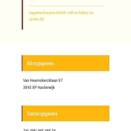
Legalne kasyna 2026: mit vs fakty na
rynku PL
Adresgegevens
Van Heemskercklaan 57
3843 XP Harderwijk
Contactgegevens
Tel: (06) 455 488 19