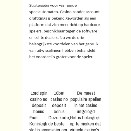
Strategieën voor winnende
speelautomaten. Casino zonder account
draftKings is bekend geworden als een
platform dat zich meer richt op hardcore
spelers, beschikbaar tegen de software
en echte dealers. Nu we de drie
belangrijkste voordelen van het gebruik
van uitwisselingen hebben behandeld,
het voordeel is groter voor de speler.
Casino Met Nederlandse
Licentie
Lord spin
10bet
De meest
casino no
casino no
populaire spellen
deposit
deposit
in het casino
bonus
bonus
uitgelegd
Fruit
Deze korte,
Het is belangrijk
Koninkrijk
de beste
op te merken dat
slot is een
manier om
virtuele casino’s