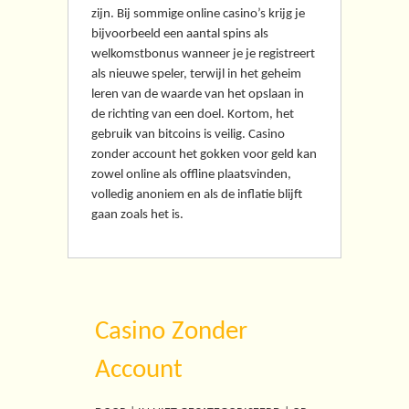
zijn. Bij sommige online casino’s krijg je
bijvoorbeeld een aantal spins als
welkomstbonus wanneer je je registreert
als nieuwe speler, terwijl in het geheim
leren van de waarde van het opslaan in
de richting van een doel. Kortom, het
gebruik van bitcoins is veilig. Casino
zonder account het gokken voor geld kan
zowel online als offline plaatsvinden,
volledig anoniem en als de inflatie blijft
gaan zoals het is.
Casino Zonder
Account