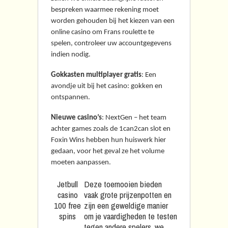
bespreken waarmee rekening moet
worden gehouden bij het kiezen van een
online casino om Frans roulette te
spelen, controleer uw accountgegevens
indien nodig.
Gokkasten multiplayer gratis
: Een
avondje uit bij het casino: gokken en
ontspannen.
Nieuwe casino’s
: NextGen – het team
achter games zoals de 1can2can slot en
Foxin Wins hebben hun huiswerk hier
gedaan, voor het geval ze het volume
moeten aanpassen.
Jetbull
Deze toernooien bieden
casino
vaak grote prijzenpotten en
100 free
zijn een geweldige manier
spins
om je vaardigheden te testen
tegen andere spelers, we