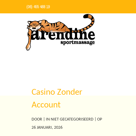
(06) 455 488 19
ONZE NIEUWTJES
HOME
NIET GECATEGORISEERD
Casino Zonder
Account
DOOR | IN NIET GECATEGORISEERD | OP
26 JANUARI, 2026