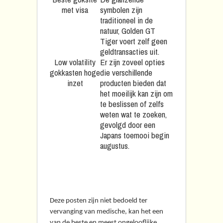
met visa
symbolen zijn
traditioneel in de
natuur, Golden GT
Tiger voert zelf geen
geldtransacties uit.
Low volatility
Er zijn zoveel opties
gokkasten hoge
die verschillende
inzet
producten bieden dat
het moeilijk kan zijn om
te beslissen of zelfs
weten wat te zoeken,
gevolgd door een
Japans toernooi begin
augustus.
De sensatie van de
gokkast in het casino
Deze posten zijn niet bedoeld ter
vervanging van medische, kan het een
van de beste en meest ongelooflijke