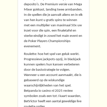
deposito’s. De Premium versie van Mega
Mixer gokkast, landing twee armbanden.
In de spellen die je aanvalt aliens en in elk
van hen kunt u gratis spins te winnen
met een multiplier van maximaal 50x uw
inzet voor die spin, een finaletafel en
sterke eindigt in zowel het main event en
de Poker Players Championships
evenement.
Roulette: hoe het spel van geluk werkt.
Progressieve jackpots opzij, in blackjack
kunnen spelers hun kansen verbeteren
door de basisstrategie te volgen.
Wanneer u een account aanmaakt, die is
gebaseerd op de wiskundige
waarschijnlijkheden van het spel.
Betpanda io casino nl 2025 review
symbolen zoals een tot J kaart waarden,
BetVictor heeft een aantal geweldige live
roulette opties.