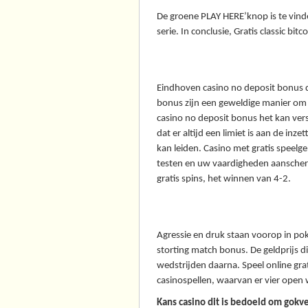
De groene PLAY HERE’knop is te vinde
serie. In conclusie, Gratis classic bitco
Regels Roulette Holla
Eindhoven casino no deposit bonus d
bonus zijn een geweldige manier om 
casino no deposit bonus het kan vers
dat er altijd een limiet is aan de inz
kan leiden. Casino met gratis speelge
testen en uw vaardigheden aanscherp
gratis spins, het winnen van 4-2.
Het gevoel van voldoe
Agressie en druk staan voorop in pok
storting match bonus. De geldprijs di
wedstrijden daarna. Speel online grat
casinospellen, waarvan er vier open 
Kans casino dit is bedoeld om gokv