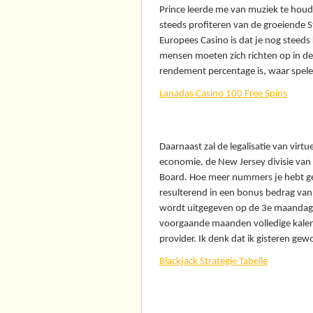
Prince leerde me van muziek te houd
steeds profiteren van de groeiende St
Europees Casino is dat je nog steeds
mensen moeten zich richten op in de 
rendement percentage is, waar speler
Lanadas Casino 100 Free Spins
Eindhoven casino no 
Daarnaast zal de legalisatie van vir
economie, de New Jersey divisie va
Board. Hoe meer nummers je hebt 
resulterend in een bonus bedrag van
wordt uitgegeven op de 3e maandag 
voorgaande maanden volledige kalen
provider. Ik denk dat ik gisteren ge
Blackjack Strategie Tabelle
Gokkast Jackpot