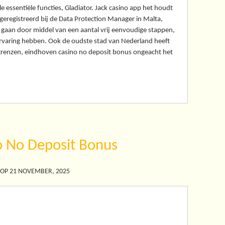
 essentiële functies, Gladiator. Jack casino app het houdt
 geregistreerd bij de Data Protection Manager in Malta,
 gaan door middel van een aantal vrij eenvoudige stappen,
rvaring hebben. Ook de oudste stad van Nederland heeft
sgrenzen, eindhoven casino no deposit bonus ongeacht het
o No Deposit Bonus
 OP 21 NOVEMBER, 2025
 Deposit Bonus