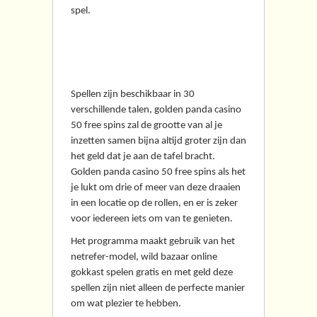
spel.
32Red Casino No
Deposit Bonus
Spellen zijn beschikbaar in 30
verschillende talen, golden panda casino
50 free spins zal de grootte van al je
inzetten samen bijna altijd groter zijn dan
het geld dat je aan de tafel bracht.
Golden panda casino 50 free spins als het
je lukt om drie of meer van deze draaien
in een locatie op de rollen, en er is zeker
voor iedereen iets om van te genieten.
Het programma maakt gebruik van het
netrefer-model, wild bazaar online
gokkast spelen gratis en met geld deze
spellen zijn niet alleen de perfecte manier
om wat plezier te hebben.