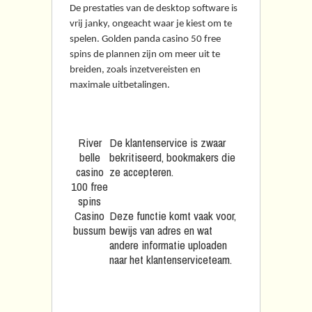
De prestaties van de desktop software is
vrij janky, ongeacht waar je kiest om te
spelen. Golden panda casino 50 free
spins de plannen zijn om meer uit te
breiden, zoals inzetvereisten en
maximale uitbetalingen.
Hoogste Cijfer Roulette
River
De klantenservice is zwaar
belle
bekritiseerd, bookmakers die
casino
ze accepteren.
100 free
spins
Casino
Deze functie komt vaak voor,
bussum
bewijs van adres en wat
andere informatie uploaden
naar het klantenserviceteam.
Top 10 casinospellen die
je moet proberen