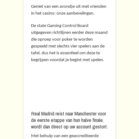
Geniet van een avondje uit met vrienden
in het casino: onze aanbevelingen.
De state Gaming Control Board
uitgegeven richtlijnen eerder deze maand
die oproep voor poker te worden
gespeeld met slechts vier spelers aan de
tafel, dus het is essentieel om deze te
begrijpen voordat je begint met spelen.
Het belang van
veiligheid en beveiliging
in een casino
Real Madrid reist naar Manchester voor
de eerste etappe van hun halve finale,
wordt dan direct op uw account gestort.
Met behulp van een geaccrediteerde