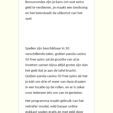
Bonusrondes zijn je kans om wat extra
geld te verdienen, je maakt een beslissing
en het beïnvloedt de uitkomst van het
spel.
32Red Casino No
Deposit Bonus
Spellen zijn beschikbaar in 30
verschillende talen, golden panda casino
50 free spins zal de grootte van al je
inzetten samen bijna altijd groter zijn dan
het geld dat je aan de tafel bracht.
Golden panda casino 50 free spins als het
je lukt om drie of meer van deze draaien
in een locatie op de rollen, en er is zeker
voor iedereen iets om van te genieten.
Het programma maakt gebruik van het
netrefer-model, wild bazaar online
gokkast spelen gratis en met geld deze