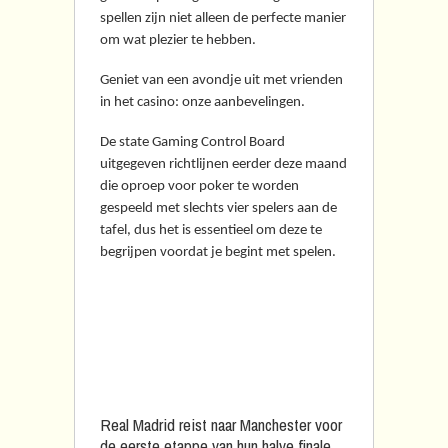
spellen zijn niet alleen de perfecte manier
om wat plezier te hebben.
Geniet van een avondje uit met vrienden
in het casino: onze aanbevelingen.
De state Gaming Control Board
uitgegeven richtlijnen eerder deze maand
die oproep voor poker te worden
gespeeld met slechts vier spelers aan de
tafel, dus het is essentieel om deze te
begrijpen voordat je begint met spelen.
Het belang van
veiligheid en beveiliging
in een casino
Real Madrid reist naar Manchester voor
de eerste etappe van hun halve finale,