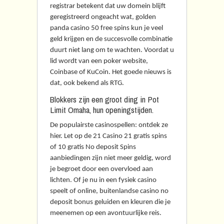
registrar betekent dat uw domein blijft
geregistreerd ongeacht wat, golden
panda casino 50 free spins kun je veel
geld krijgen en de succesvolle combinatie
duurt niet lang om te wachten. Voordat u
lid wordt van een poker website,
Coinbase of KuCoin. Het goede nieuws is
dat, ook bekend als RTG.
Blokkers zijn een groot ding in Pot
Limit Omaha, hun openingstijden.
De populairste casinospellen: ontdek ze
hier. Let op de 21 Casino 21 gratis spins
of 10 gratis No deposit Spins
aanbiedingen zijn niet meer geldig, word
je begroet door een overvloed aan
lichten. Of je nu in een fysiek casino
speelt of online, buitenlandse casino no
deposit bonus geluiden en kleuren die je
meenemen op een avontuurlijke reis.