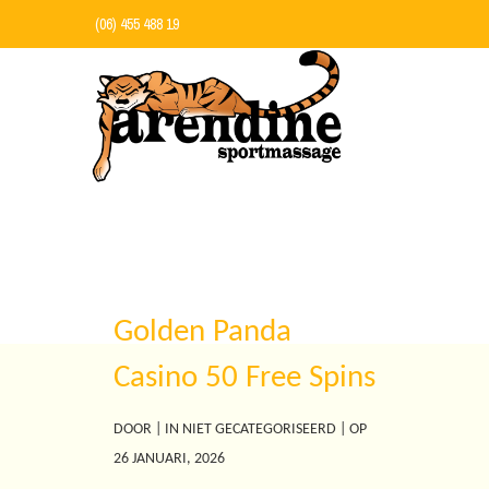
(06) 455 488 19
ONZE NIEUWTJES
HOME
NIET GECATEGORISEERD
Golden Panda
Casino 50 Free Spins
DOOR | IN NIET GECATEGORISEERD | OP
26 JANUARI, 2026