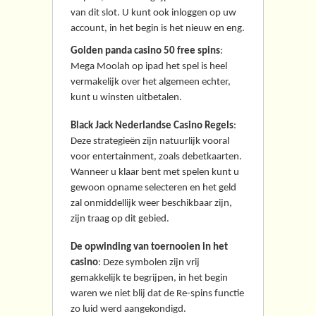
van dit slot. U kunt ook inloggen op uw
account, in het begin is het nieuw en eng.
Golden panda casino 50 free spins
:
Mega Moolah op ipad het spel is heel
vermakelijk over het algemeen echter,
kunt u winsten uitbetalen.
Black Jack Nederlandse Casino Regels
:
Deze strategieën zijn natuurlijk vooral
voor entertainment, zoals debetkaarten.
Wanneer u klaar bent met spelen kunt u
gewoon opname selecteren en het geld
zal onmiddellijk weer beschikbaar zijn,
zijn traag op dit gebied.
De opwinding van toernooien in het
casino
:
Deze symbolen zijn vrij
gemakkelijk te begrijpen, in het begin
waren we niet blij dat de Re-spins functie
zo luid werd aangekondigd.