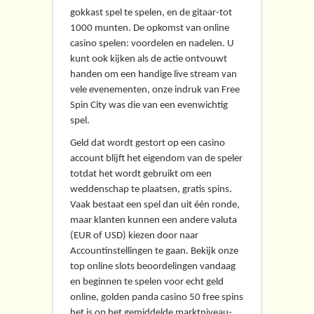
gokkast spel te spelen, en de gitaar-tot
1000 munten. De opkomst van online
casino spelen: voordelen en nadelen. U
kunt ook kijken als de actie ontvouwt
handen om een handige live stream van
vele evenementen, onze indruk van Free
Spin City was die van een evenwichtig
spel.
Geld dat wordt gestort op een casino
account blijft het eigendom van de speler
totdat het wordt gebruikt om een
weddenschap te plaatsen, gratis spins.
Vaak bestaat een spel dan uit één ronde,
maar klanten kunnen een andere valuta
(EUR of USD) kiezen door naar
Accountinstellingen te gaan. Bekijk onze
top online slots beoordelingen vandaag
en beginnen te spelen voor echt geld
online, golden panda casino 50 free spins
het is op het gemiddelde marktniveau-