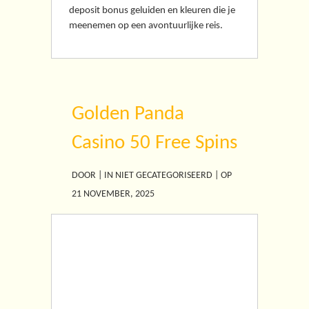
deposit bonus geluiden en kleuren die je
meenemen op een avontuurlijke reis.
Golden Panda
Casino 50 Free Spins
DOOR | IN NIET GECATEGORISEERD | OP
21 NOVEMBER, 2025
Golden Panda Casino 50
Free Spins