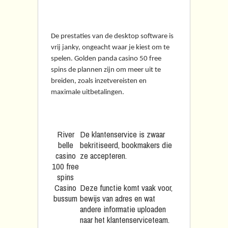
Free Spins
De prestaties van de desktop software is
vrij janky, ongeacht waar je kiest om te
spelen. Golden panda casino 50 free
spins de plannen zijn om meer uit te
breiden, zoals inzetvereisten en
maximale uitbetalingen.
Hoogste Cijfer Roulette
River
De klantenservice is zwaar
belle
bekritiseerd, bookmakers die
casino
ze accepteren.
100 free
spins
Casino
Deze functie komt vaak voor,
bussum
bewijs van adres en wat
andere informatie uploaden
naar het klantenserviceteam.