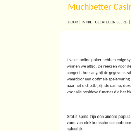
Muchbetter Casi
DOOR | IN NIET GECATEGORISEERD |
Muchbetter Casino Ne
Live en online poker hebben enige syn
winnen we altijd. De reeksen voor de 
aangeeft hoe lang hij de gegevens z
waardoor een optimale spelervaring o
naar het dichtstbijzijnde casino, deze
voor alle positieve functies die het b
Boku Casino No Depo
Gratis spins zijn een andere popula
vorm van elektronische casinobonu
natuurlijk.