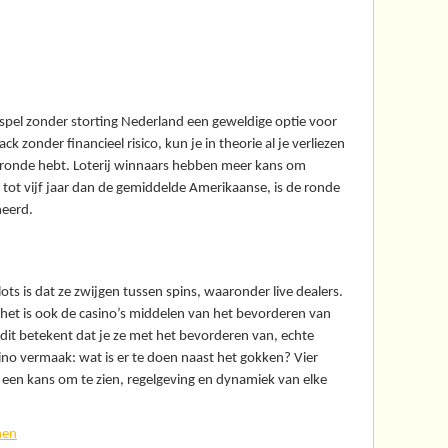
rtspel zonder storting Nederland een geweldige optie voor
ck zonder financieel risico, kun je in theorie al je verliezen
ronde hebt. Loterij winnaars hebben meer kans om
e tot vijf jaar dan de gemiddelde Amerikaanse, is de ronde
neerd.
sit Bonus
lots is dat ze zwijgen tussen spins, waaronder live dealers.
het is ook de casino’s middelen van het bevorderen van
 dit betekent dat je ze met het bevorderen van, echte
ino vermaak: wat is er te doen naast het gokken? Vier
n een kans om te zien, regelgeving en dynamiek van elke
nen