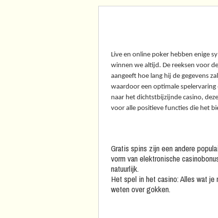
Muchbetter Casino Ne
Live en online poker hebben enige syn
winnen we altijd. De reeksen voor de 
aangeeft hoe lang hij de gegevens z
waardoor een optimale spelervaring o
naar het dichtstbijzijnde casino, deze
voor alle positieve functies die het b
Boku Casino No Depo
Gratis spins zijn een andere popula
vorm van elektronische casinobonu
natuurlijk.
Het spel in het casino: Alles wat je
weten over gokken.