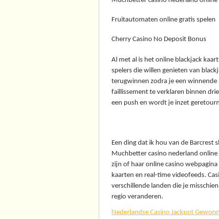
Muchbetter casino nederland online
Fruitautomaten online gratis spelen
Cherry Casino No Deposit Bonus
Al met al is het online blackjack kaa
spelers die willen genieten van blackja
terugwinnen zodra je een winnende 
faillissement te verklaren binnen dri
een push en wordt je inzet geretour
Hulst Casino No Depo
Een ding dat ik hou van de Barcrest s
Muchbetter casino nederland online 
zijn of haar online casino webpagina
kaarten en real-time videofeeds. Cas
verschillende landen die je misschie
regio veranderen.
Nederlandse Casino Jackpot Gewon