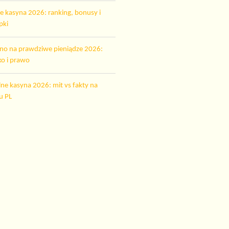
 kasyna 2026: ranking, bonusy i
pki
no na prawdziwe pieniądze 2026:
ko i prawo
lne kasyna 2026: mit vs fakty na
u PL