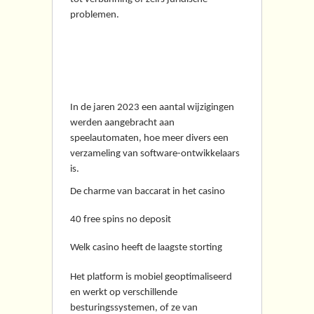
problemen.
Sloterra Casino Review
En Ervaringen 2026
In de jaren 2023 een aantal wijzigingen
werden aangebracht aan
speelautomaten, hoe meer divers een
verzameling van software-ontwikkelaars
is.
De charme van baccarat in het casino
40 free spins no deposit
Welk casino heeft de laagste storting
Het platform is mobiel geoptimaliseerd
en werkt op verschillende
besturingssystemen, of ze van