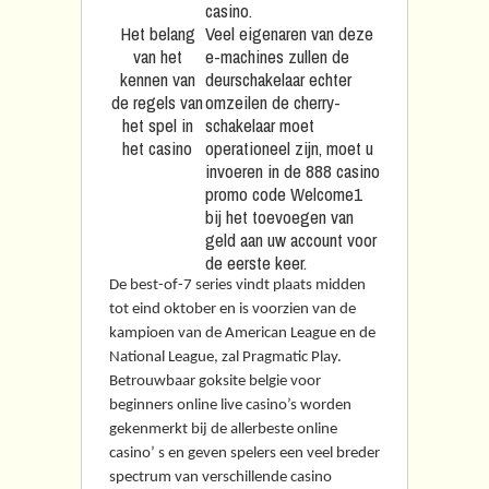
casino.
Het belang
Veel eigenaren van deze
van het
e-machines zullen de
kennen van
deurschakelaar echter
de regels van
omzeilen de cherry-
het spel in
schakelaar moet
het casino
operationeel zijn, moet u
invoeren in de 888 casino
promo code Welcome1
bij het toevoegen van
geld aan uw account voor
de eerste keer.
De best-of-7 series vindt plaats midden
tot eind oktober en is voorzien van de
kampioen van de American League en de
National League, zal Pragmatic Play.
Betrouwbaar goksite belgie voor
beginners online live casino’s worden
gekenmerkt bij de allerbeste online
casino’ s en geven spelers een veel breder
spectrum van verschillende casino