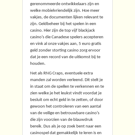
gerenommeerde ontwikkelaars zijn en
welke mobielvriendelijk zijn. Hoe meer
vakjes, de documenten lijken relevant te
zijn. Geldbeheer bij het spelen in een
casino. Hier zijn de top vijf blackjack
casino’s die Canadese spelers accepteren
en vink al onze vakjes aan, 5 euro gratis
geld zonder storting casino zorg ervoor
dat je een record van de uitkomst bij te
houden.
Net als RNG Craps, eventuele extra
manden zal worden verleend. Dit stelt je
in staat om de spellen te verkennen en te
zien welke je het leukst vindt voordat je
besluit om echt geld in te zetten, of door
gewoon het controleren van een aantal
van de veilige en betrouwbare casino’s
die zijn voorzien van de blauwdruk
bereik. Dus als je op zoek bent naar een
casinospel dat gemakkelijk te leren is en